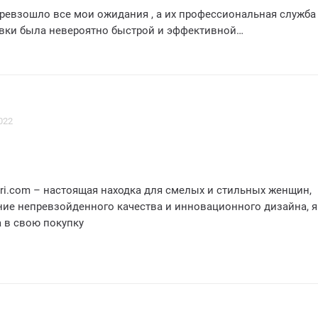
превзошло все мои ожидания , а их профессиональная служба
овки была невероятно быстрой и эффективной
 соседи восхищены моими новыми дверями , и я настоятельно
щет высококачественные двери и безупречное обслуживание
022
eri.com – настоящая находка для смелых и стильных женщин,
ние непревзойденного качества и инновационного дизайна, я
 в свою покупку