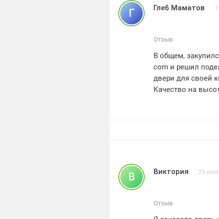
Глеб Маматов
1
Г
Отзыв
В общем, закупилс
com и решил подел
двери для своей 
Качество на высот
обеспечения безо
Порадовало то, чт
найдёт что-то по 
Кстати, доставка 
Отдельное спасиб
вопросами и всег
Короче говоря, р
Виктория
29 июл
В
com, качество и с
Отзыв