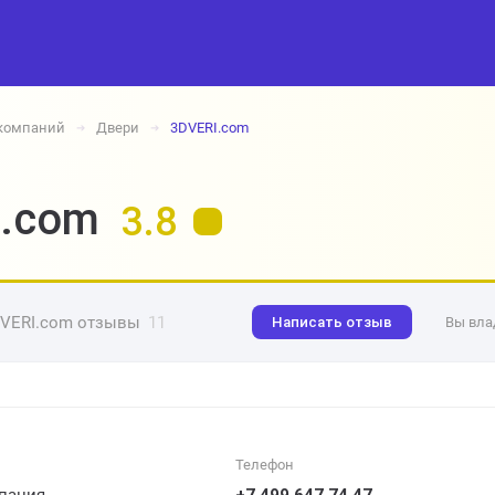
 компаний
Двери
3DVERI.com
➔
➔
I.com
3.8
VERI.com отзывы
11
Написать отзыв
Вы вла
Телефон