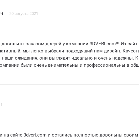
ыми клиентами и надеемся на долгосрочное
пасибо
ич
20 августа 2021
 довольны заказом дверей у компании 3DVERI.com!!! Их сайт
ативный, мы легко выбрали подходящий нам дизайн. Качест
 наши ожидания, они выглядят идеально и очень надежны. 
 компании были очень внимательны и профессиональны в об
ендуем 3DVERI.com всем, кто ищет качественые и стильные д
21
и на сайте 3dveri.com и остались полностью довольны своим