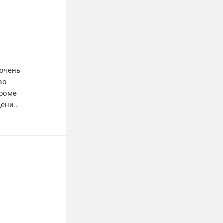
 очень
во
Кроме
щении
вери