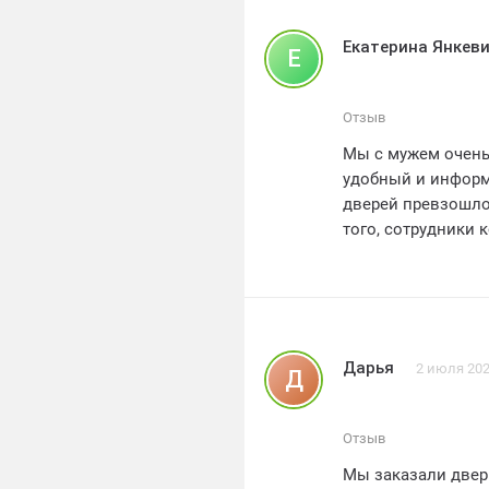
остаемся довольн
сотрудничество.С
Екатерина Янкев
Е
Отзыв
Мы с мужем очень
удобный и информ
дверей превзошло
того, сотрудники
с нами. Мы реком
для своего дома!!!
Дарья
2 июля 20
Д
Отзыв
Мы заказали двер