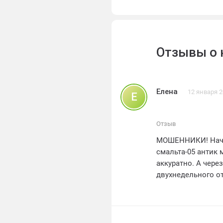
Отзывы о 
Елена
12 января 
Е
Отзыв
МОШЕННИКИ! Начина
смальта-05 антик 
аккуратно. А чере
двухнедельного от
в дом стало больш
менеджерам фирмы
Сейчас середина я
производственный 