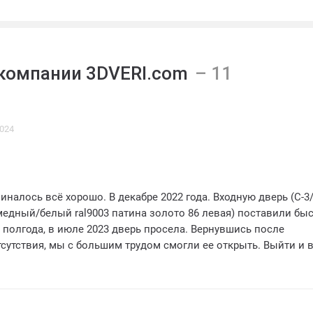
компании 3DVERI.com
2024
лось всё хорошо. В декабре 2022 года. Входную дверь (С-3
медный/белый ral9003 патина золото 86 левая) поставили быс
з полгода, в июле 2023 дверь просела. Вернувшись после
сутствия, мы с большим трудом смогли ее открыть. Выйти и 
ой проблемой. В августе 2023 мы обратились с этой проблем
. Они пообещали отремонтировать все в ближайшее время.
нваря 2024! За это время выяснилось, что в двери изначальн
брак. И что она однозначно и дальше будет проседать, пото