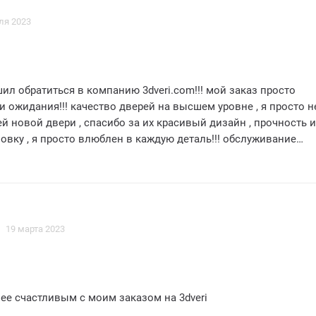
правильно. Теперь же, общаться с нами не хотят. На наши зв
ля 2023
 им некогда или, что у них выходные. Дверь пока открывается
 гарантия, что в каком-то экстремальном случае дверь опять 
е повлечет за собой летальных последствий? Например, при
туации мы не сможем выбраться из квартиры или Скорая п
ешил обратиться в компанию 3dveri.com!!! мой заказ просто
 попасть в квартиру.
 ожидания!!! качество дверей на высшем уровне , я просто н
й новой двери , спасибо за их красивый дизайн , прочность и
овку , я просто влюблен в каждую деталь!!! обслуживание
 высшем уровне , менеджеры были очень вежливы и ответили
 я безусловно рекомендую 3dveri.com всем , кто ищет
ильные двери , вы просто не пожалеете о своем выборе!!!
19 марта 2023
лее счастливым с моим заказом на 3dveri