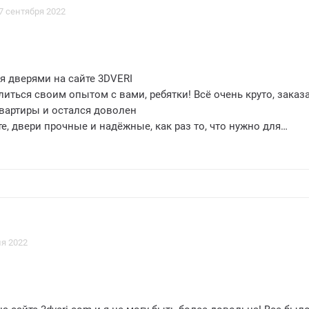
7 сентября 2022
я дверями на сайте 3DVERI
иться своим опытом с вами, ребятки! Всё очень круто, заказ
квартиры и остался доволен
е, двери прочные и надёжные, как раз то, что нужно для
пасности моей семьи
о сайт предлагает большой выбор дизайнов, так что каждый
своему вкусу
быстрая, все двери пришли в целости и сохранности
о за отзывчивую поддержку клиентов, помогли разобраться с
да были на связи
екомендую 3DVERI
я 2022
ервис на высшем уровне! ?