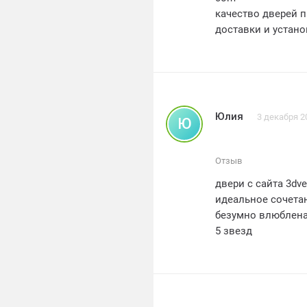
качество дверей 
доставки и устан
все мои друзья и
рекомендую 3dveri
com всем , кто и
Юлия
3 декабря 2
Ю
Отзыв
двери с сайта 3dv
идеальное сочета
безумно влюблена
5 звезд