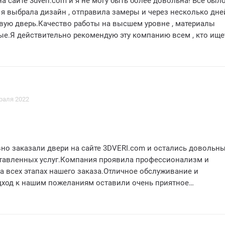
на сайте 3dveri.com и я не могу быть более довольна! Все было
 я выбрала дизайн , отправила замеры и через несколько дне
вую дверь.Качество работы на высшем уровне , материалы
ые.Я действительно рекомендую эту компанию всем , кто ище
и! Спасибо , 3dveri.com!
раля 2022
но заказали двери на сайте 3DVERI.com и остались довольн
тавленных услуг.Компания проявила профессионализм и
а всех этапах нашего заказа.Отличное обслуживание и
ход к нашим пожеланиям оставили очень приятное
и были изготовлены с высоким качеством и соответствовал
м.Мы рекомендуем 3DVERI.com всем, кто ищет надежного
ей с отличным качеством и профессиональным обслуживани