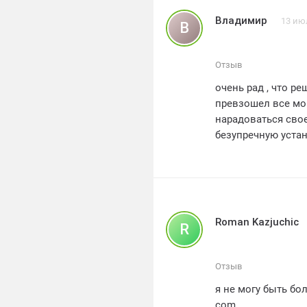
внутри сделана не
Владимир
13 ию
В
нам отвечают, что
нормально. Но где
забуксует и это н
Отзыв
пожароопасной си
очень рад , что р
не сможет вовремя
превзошел все мои
нарадоваться свое
безупречную устан
клиентов тоже на
все мои вопросы ,
качественные и ст
Roman Kazjuchic
R
Отзыв
я не могу быть бо
com