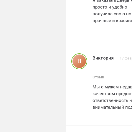
Я заказала дверь 
просто и удобно –
получила свою но
прочные и красив
качественные двер
Виктория
17 фев
В
Отзыв
Мы с мужем недав
качеством предос
ответственность н
внимательный под
впечатление.Двер
нашим требования
поставщика двер