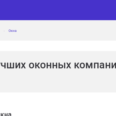
Окна
➔
учших оконных компан
Окна