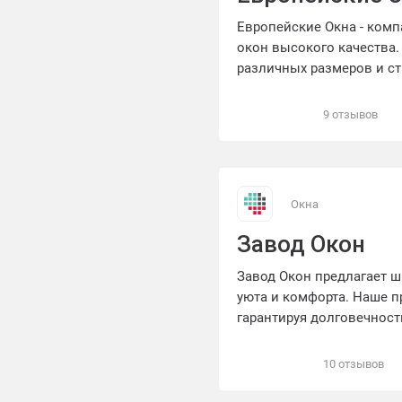
Европейские Окна - комп
окон высокого качества
различных размеров и с
предлагаем индивидуальн
энергоэффективность и 
9 отзывов
большим опытом помогут
долговечность и комфор
надежные и эстетически
вашего дома или офиса.
Окна
Завод Окон
Завод Окон предлагает ш
уюта и комфорта. Наше п
гарантируя долговечнос
услуг, включающий консу
надежный партнер в соз
10 отзывов