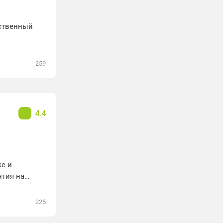
дственный
259
4.4
е и
нтия на
воните по
225