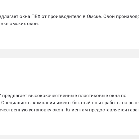
едлагает окна ПВХ от производителя в Омске. Свой произво
ынке омских окон.
" предлагает высококачественные пластиковые окна по
 Специалисты компании имеют богатый опыт работы на рынк
ачественную установку окон. Клиентам предоставляется гара
лет. Для получения подробной информации о наших услугах з
9.