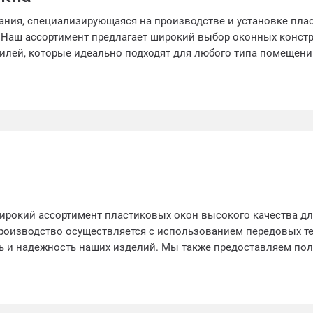
ания, специализирующаяся на производстве и установке пла
. Наш ассортимент предлагает широкий выбор оконных конст
тилей, которые идеально подходят для любого типа помещен
ый подход к каждому клиенту, гарантируя надежность,
привлекательный внешний вид нашей продукции. Наши специ
 с выбором окон и профессионально их установят, обеспечи
т вашего жилища. Обратившись к Европейским Окнам, вы пол
 привлекательные оконные решения, которые улучшат визуал
ирокий ассортимент пластиковых окон высокого качества дл
роизводство осуществляется с использованием передовых те
ть и надежность наших изделий. Мы также предоставляем по
льтацию, проектирование и монтаж оконных систем. Завод О
дании уютного и современного дома.