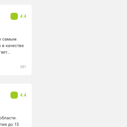
4.4
по самым
 в качестве
гает
351
4.4
области.
тия до 15