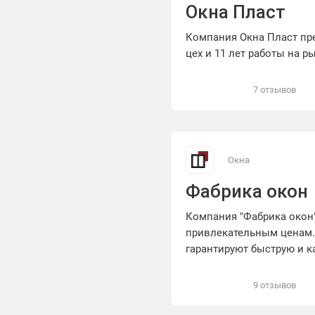
Окна Пласт
Компания Окна Пласт пр
цех и 11 лет работы на р
7 отзывов
Окна
Фабрика окон
Компания "Фабрика окон
привлекательным ценам.
гарантируют быструю и к
продукцию в течение 50 
телефону +7 (846) 277-08-8
9 отзывов