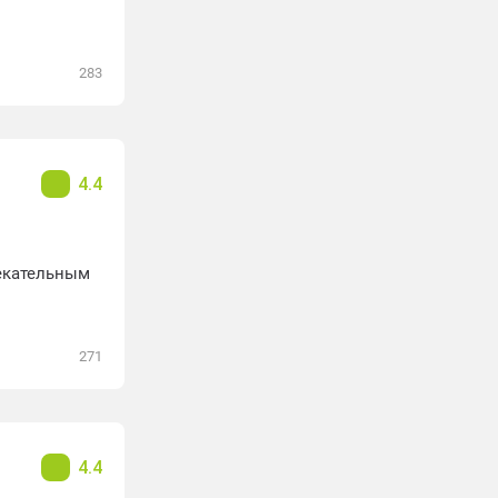
283
4.4
екательным
271
4.4