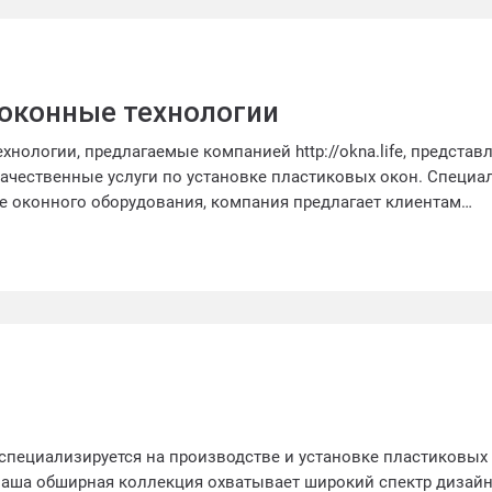
оконные технологии
нологии, предлагаемые компанией http://okna.life, представ
ачественные услуги по установке пластиковых окон. Специа
е оконного оборудования, компания предлагает клиентам
 отвечающие современным требованиям энергоэффективност
иалисты гарантируют высокое качество материалов и монта
 комфорт и благоустроенность в доме каждого заказчика. Не
менные оконные технологии готовы предложить индивидуаль
влетворить потребности клиента в полной мере.
специализируется на производстве и установке пластиковых
аша обширная коллекция охватывает широкий спектр дизайно