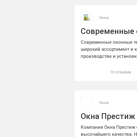
Окна
Современные 
Современные оконные тех
широкий ассортимент и к
производстве и установк
инновационные решения,
Квалифицированные спец
10 отзывов
обеспечивая надежность,
размера проекта, Совре
консультацию, чтобы удо
Окна
Окна Престиж
Компания Окна Престиж 
высочайшего качества. Н