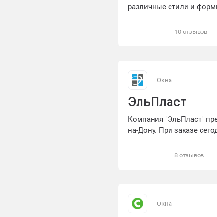
различные стили и форм
профессиональную консу
гарантировать оптимальн
10 отзывов
изделия изготавливаютс
от перепадов температур
надежное решение и неп
Окна
ЭльПласт
Компания "ЭльПласт" пре
на-Дону. При заказе сего
8 отзывов
Окна