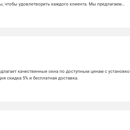
ы, чтобы удовлетворить каждого клиента. Мы предлагаем
льтацию и индивидуальный подход к каждому заказу, чтобы
ое решение для требований и предпочтений наших клиентов.
я из прочных и долговечных материалов, обеспечивая надеж
, шума и нежелательных внешних воздействий. Окна Престиж 
ревзойденное качество в мире пластиковых окон.
длагает качественные окна по доступным ценам с установко
дня скидка 5% и бесплатная доставка.