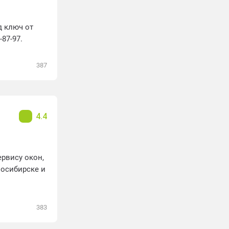
д ключ от
87-97.
387
4.4
рвису окон,
восибирске и
383