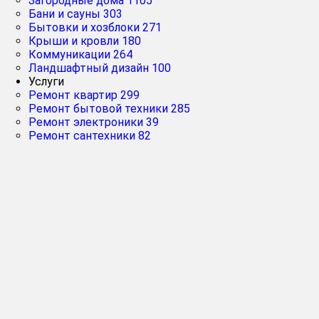
Загородные дома
1105
Бани и сауны
303
Бытовки и хозблоки
271
Крыши и кровли
180
Коммуникации
264
Ландшафтный дизайн
100
Услуги
Ремонт квартир
299
Ремонт бытовой техники
285
Ремонт электроники
39
Ремонт сантехники
82
Рейтинг
Главная
➔
компани
Альфа
Альф
О
отз