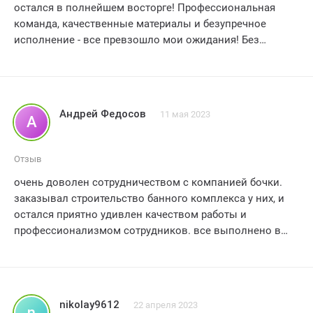
остался в полнейшем восторге! Профессиональная
команда, качественные материалы и безупречное
исполнение - все превзошло мои ожидания! Без
сомнения, рекомендую всем, кто хочет построить
идеальную баньку своей мечты!
Андрей Федосов
11 мая 2023
А
Отзыв
очень доволен сотрудничеством с компанией бочки.
заказывал строительство банного комплекса у них, и
остался приятно удивлен качеством работы и
профессионализмом сотрудников. все выполнено в
срок, без задержек и недоразумений. бригада работала
четко и слаженно, проявляя внимание к деталям и
особенностям проекта. качество материалов и
оборудования, использованных при строительстве,
nikolay9612
22 апреля 2023
n
также вызвало только положительные эмоции.