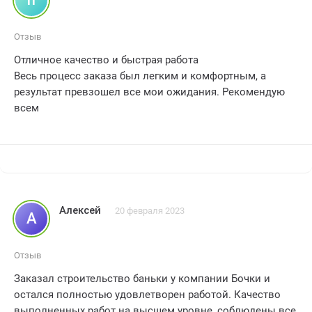
отдельное спасибо руководству компании за
оперативную коммуникацию и готовность решить все
Отзыв
возникающие вопросы. рекомендую бочки всем, кто
Отличное качество и быстрая работа
хочет получить идеальный банно-парный комплекс,
Весь процесс заказа был легким и комфортным, а
выполненный профессионалами своего дела. рейтинг -
результат превзошел все мои ожидания. Рекомендую
4.
всем
Алексей
20 февраля 2023
А
Отзыв
Заказал строительство баньки у компании Бочки и
остался полностью удовлетворен работой. Качество
выполненных работ на высшем уровне, соблюдены все