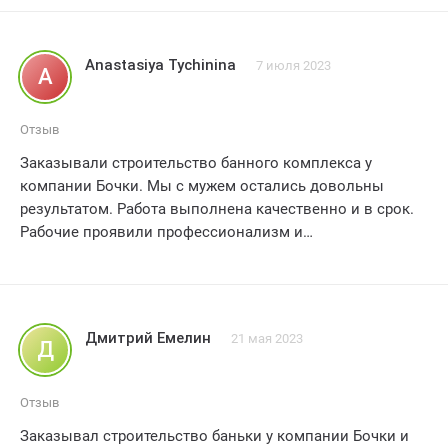
Anastasiya Tychinina
7 июля 2023
A
Отзыв
Заказывали строительство банного комплекса у
компании Бочки. Мы с мужем остались довольны
результатом. Работа выполнена качественно и в срок.
Рабочие проявили профессионализм и
ответственность. Особенно порадовало внимательное
отношение к деталям и индивидуальный подход к
нашим пожеланиям. Все работы были выполнены
аккуратно. без лишнего шума и грязи. Мы благодарим
Дмитрий Емелин
21 мая 2023
Д
компанию Бочки за превосходную работу и
рекомендуем ее всем. кто хочет получить качественный
и надежный баночный комплекс. Оцениваем наш опыт
Отзыв
сотрудничества на 4 из 5 баллов.
Заказывал строительство баньки у компании Бочки и