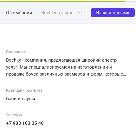
О компании
Bochky отзывы
10
Написать отзыв
Описание
Bochky - компания, предлагающая широкий спектр
услуг. Мы специализируемся на изготовлении и
продаже бочек различных размеров и форм, которые
идеально подходят для хранения и транспортировки
различных жидкостей и материалов. Наша команда
Категория рейтинга
профессионалов гарантирует высокое качество
Бани и сауны
продукции и оперативность выполнения заказов. Мы
стремимся удовлетворить потребности наших
Телефон
клиентов, предлагая индивидуальные решения и
консультации в выборе наиболее подходящих бочек для
+7 903 103 35 40
их конкретных потребностей.