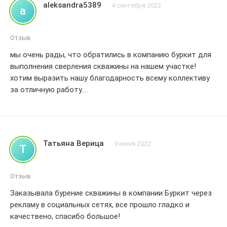
aleksandra5389
4 сентября 2022
a
Отзыв
мы очень рады, что обратились в компанию буркит для
выполнения сверления скважины на нашем участке!
хотим выразить нашу благодарность всему коллективу
за отличную работу.
с самого начала общения сотрудники компании проявили
высокий профессионализм и внимательное отношение к
нашим потребностям.мы получили подробную
консультацию по всем вопросам, которые нас
Татьяна Верица
9 июня 2022
Т
интересовали, и четкую информацию о стоимости работ.
когда приехала бригада, мы были приятно удивлены их
оперативностью и организованностью.ребята быстро и
Отзыв
безупречно выполнили бурение скважины, не оставив
Заказывала бурение скважины в компании Буркит через
никаких следов на нашем участке.они работали
рекламу в социальных сетях, все прошло гладко и
профессионально и с уважением к нашему имуществу.
качествено, спасибо большое!
результаты превзошли наши ожидания! вода, которую