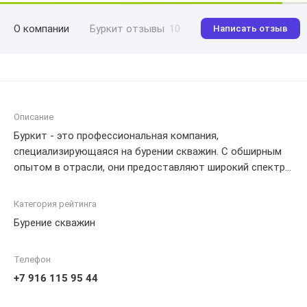
О компании
Буркит отзывы
10
Написать отзыв
Описание
Буркит - это профессиональная компания,
специализирующаяся на бурении скважин. С обширным
опытом в отрасли, они предоставляют широкий спектр
услуг по бурению скважин, включая исследования грунта,
оборудование и монтаж. Команда квалифицированных
Категория рейтинга
специалистов готова решать даже самые сложные
Бурение скважин
задачи, обеспечивая клиентам надежные и эффективные
решения для потребностей в водообеспечении и
Телефон
геотермальном отоплении. Ответственность,
профессионализм и передовые технологии - вот то, что
+7 916 115 95 44
делает Буркит лидером в своей отрасли.