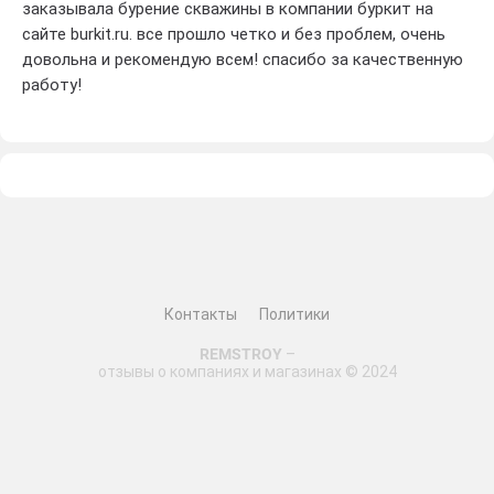
заказывала бурение скважины в компании буркит на
отличную работу
сайте burkit.ru. все прошло четко и без проблем, очень
Рекомендую компанию Буркит всем, кто нуждается в
довольна и рекомендую всем! спасибо за качественную
профессиональных услугах по бурению скважин.
работу!
Контакты
Политики
REMSTROY
–
отзывы о компаниях и магазинах © 2024