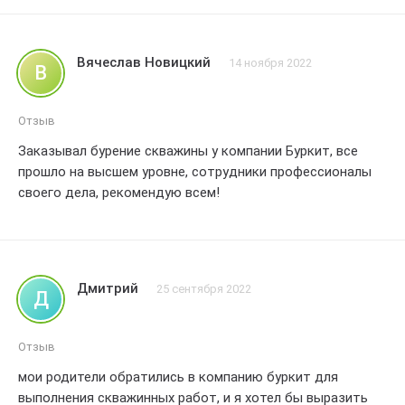
моим пожеланиям, без каких либо проблем. Качество
работы и оборудования оставило самые положительные
впечатления. Я осталась очень довольна результатом и
Вячеслав Новицкий
14 ноября 2022
В
рекомендую всем обратиться в буркит для бурения
скважин. Получила идеальное обслуживание и
гарантированное удовлетворение. Оценка – 5 звезд.
Отзыв
Заказывал бурение скважины у компании Буркит, все
прошло на высшем уровне, сотрудники профессионалы
своего дела, рекомендую всем!
Дмитрий
25 сентября 2022
Д
Отзыв
мои родители обратились в компанию буркит для
выполнения скважинных работ, и я хотел бы выразить