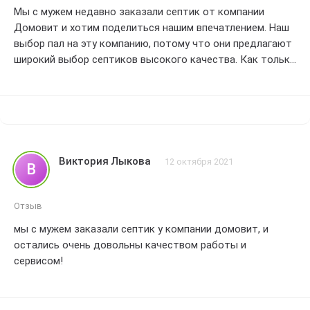
Мы с мужем недавно заказали септик от компании
Домовит и хотим поделиться нашим впечатлением. Наш
выбор пал на эту компанию, потому что они предлагают
широкий выбор септиков высокого качества. Как только
мы сделали заказ, нас приятно удивило внимательное
отношение менеджера к нашим потребностям. Он помог
нам определиться с моделью и ответил на все наши
вопросы.
Доставка септика была осуществлена в оговоренные
сроки, а монтаж прошел гладко и без каких-либо
Виктория Лыкова
12 октября 2021
В
проблем. Результаты превзошли наши ожидания! Септик
работает отлично, а запахи не проникают в дом. Мы
очень довольны его производительностью и
Отзыв
надежностью.
мы с мужем заказали септик у компании домовит, и
Хотелось бы отметить высокий профессионализм
остались очень довольны качеством работы и
сотрудников компании Домовит. Они всегда были
сервисом!
готовы помочь и предоставить полную информацию,
что очень важно при выборе такого серьезного
оборудования.