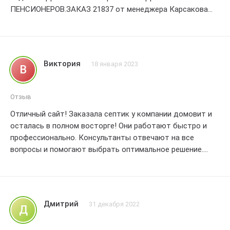
ПЕНСИОНЕРОВ.ЗАКАЗ 21837 от менеджера Карсакова
Мария. . Подрядчик Картоев Самир
Виктория
18 января 2023
В
Отзыв
Отличный сайт! Заказала септик у компании домовит и
осталась в полном восторге! Они работают быстро и
профессионально. Консультанты отвечают на все
вопросы и помогают выбрать оптимальное решение.
Доставка была точно в срок, а монтаж прошел гладко и
без проблем. Септик работает отлично, полностью
соответствует заявленным характеристикам. Я очень
довольна качеством работы домовит! Большое
Дмитрий
31 декабря 2022
Д
спасибо! Рекомендую всем! 5 звездочек!