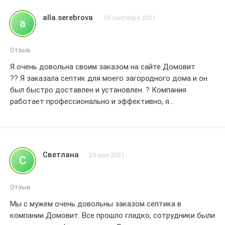
Без сомнения, мы рекомендуем компанию Домовит всем,
кто ищет надежное и качественное решение для
alla.serebrova
19 сентября 2021
a
очистки сточных вод. Мы оцениваем наш опыт в 4 балла,
так как всегда есть место для совершенствования.
Благодарим Домовит за отличный сервис и
Отзыв
качественный продукт!
Я очень довольна своим заказом на сайте Домовит
?? Я заказала септик для моего загородного дома и он
был быстро доставлен и установлен. ? Компания
работает профессионально и эффективно, я
рекомендую всем
??
Светлана
29 мая 2021
С
Отзыв
Мы с мужем очень довольны заказом септика в
компании Домовит. Все прошло гладко, сотрудники были