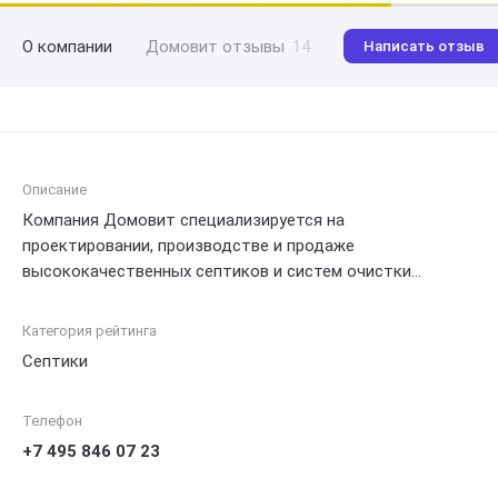
О компании
Домовит отзывы
14
Написать отзыв
Описание
Компания Домовит специализируется на
проектировании, производстве и продаже
высококачественных септиков и систем очистки
сточных вод. В ассортименте компании широкий выбор
моделей различной вместимости и конфигурации, а
Категория рейтинга
также расходных материалов для обслуживания и
Септики
ремонта. Домовит предлагает своим клиентам
комплексные услуги - от консультации по выбору до
Телефон
монтажа и технической поддержки. Компания
гарантирует высокое качество продукции и оперативное
+7 495 846 07 23
обслуживание.