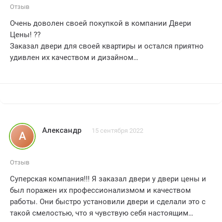
Отзыв
Очень доволен своей покупкой в компании Двери
Цены! ??
Заказал двери для своей квартиры и остался приятно
удивлен их качеством и дизайном
???
Прекрасное сочетание цены и качества, что
порадовало, ведь это всегда важно при выборе новых
дверей
??
Компания Двери Цены оказалась надежным партнером
Александр
15 сентября 2022
А
и сделала все, чтобы мой заказ был выполнен
оперативно и качественно
⏱️✨
Отзыв
Приятно осознавать, что выбор Двери Цены стал
Суперская компания!!! Я заказал двери у двери цены и
отличным инвестиционным решением для моего дома
был поражен их профессионализмом и качеством
??
работы. Они быстро установили двери и сделали это с
Я очень доволен и рекомендую всем эту компанию! ??
такой смелостью, что я чувствую себя настоящим