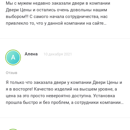
Мы с мужем недавно заказали двери в компании
Двери Цены и остались очень довольны нашим
выбором!!! С самого начала сотрудничества, нас
привлекло то, что у данной компании на сайте
представлено огромное разнообразие дверей
различных стилей и ценовых категорий
Нам было трудно определиться, но благодаря
профессиональным консультантам, мы сделали
Алена
10 декабря 2021
А
правильный выбор
Заказ был оформлен легко и быстро, а самое приятное -
Отзыв
наша покупка была доставлена в оговоренные сроки
Я только что заказала двери у компании Двери Цены и
Двери оказались великолепного качества и
я в восторге! Качество изделий на высшем уровне, а
соответствуют всем нашим ожиданиям
цена за это просто невероятно доступна. Установка
Установка прошла гладко, благодаря опытным
прошла быстро и без проблем, а сотрудники компании
мастерам, которые сделали все быстро и аккуратно
были очень вежливы и профессиональны. Я очень
довольна своим выбором и рекомендую Двери Цены
Мы хотели бы отметить прекрасный сервис и
всем своим друзьям и знакомым!
индивидуальный подход к каждому клиенту со стороны