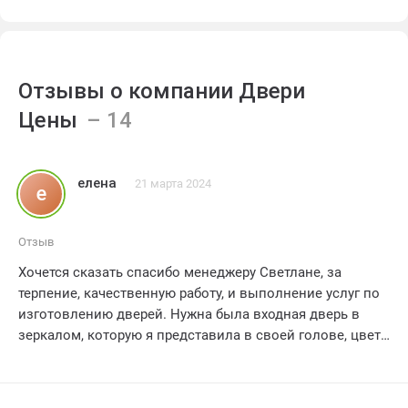
Отзывы о компании Двери
Цены
елена
21 марта 2024
е
Отзыв
Хочется сказать спасибо менеджеру Светлане, за
терпение, качественную работу, и выполнение услуг по
изготовлению дверей. Нужна была входная дверь в
зеркалом, которую я представила в своей голове, цвет
кремовый хотела ,но негде не могла найти то, что я хочу,
оттенки были все не такие ,и вот я уже расстроилась,
что не сбудется моя мечта, но наткнулась на сайт