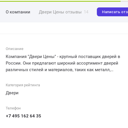
О компании
Двери Цены отзывы
14
Написать от
Описание
Компания "Двери Цены" - крупный поставщик дверей в
России. Они предлагают широкий ассортимент дверей
различных стилей и материалов, таких как металл,
дерево, стекло и пластик. Кроме того, компания
предоставляет услуги по изготовлению и установке
Категория рейтинга
дверей любой сложности, ремонту и замене дверных
Двери
запчастей. Все изделия высокого качества и доступны
по конкурентной цене.
Телефон
+7 495 162 64 35