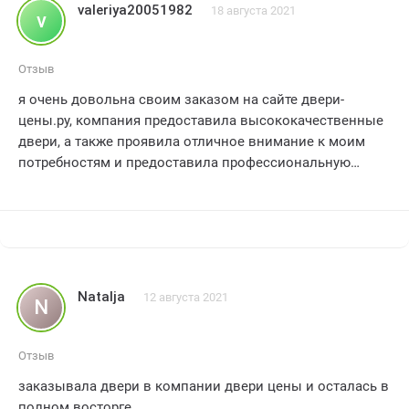
компании Двери Цены
valeriya20051982
18 августа 2021
v
Сотрудники всегда были готовы ответить на все наши
вопросы и предложить наилучшие варианты
Отзыв
Опыт покупки дверей в компании Двери Цены оставил
я очень довольна своим заказом на сайте двери-
у нас только положительные эмоции
цены.ру, компания предоставила высококачественные
Мы рекомендуем данную компанию всем, кто ищет
двери, а также проявила отличное внимание к моим
качественные и надежные двери по доступным ценам
потребностям и предоставила профессиональную
Спасибо за вашу работу и отличное качество!!! Все наши
помощь при выборе, спасибо за отличный сервис
ожидания оправдались и мы рады, что обратились
имен
Natalja
12 августа 2021
N
Отзыв
заказывала двери в компании двери цены и осталась в
полном восторге