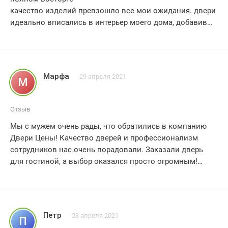
качество изделий превзошло все мои ожидания. двери
идеально вписались в интерьер моего дома, добавив
ему изысканности и стиля. особенно порадовало то,
что цены на сайте действительно соответствуют
качеству товара. заказ был выполнен оперативно, а
персонал компании оказал профессиональную помощь
Марфа
29 апреля 2021
М
и консультации по выбору дверей. очень рекомендую
двери цены всем, кто ценит качество и надежность.
пятерка заслужена
Отзыв
Мы с мужем очень рады, что обратились в компанию
Двери Цены! Качество дверей и профессионализм
сотрудников нас очень порадовали. Заказали дверь
для гостиной, а выбор оказался просто огромным!
Помогли подобрать идеальный вариант, который
подошел к нашему интерьеру и бюджету. Все сделали
быстро и качественно. Теперь наш дом еще комфортнее
и безопаснее. Спасибо большое, Двери Цены!
Петр
23 апреля 2021
П