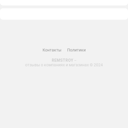
качественно, а монтажник приехал вовремя и произвел
установку без каких-либо проблем, наши двери теперь
выглядят шикарно и мы чувствуем себя более
безопасно, спасибо за отличный сервис и
качественную продукцию! мы обязательно
порекомендуем вас своим друзьям и знакомым.
Контакты
Политики
REMSTROY
–
отзывы о компаниях и магазинах © 2024