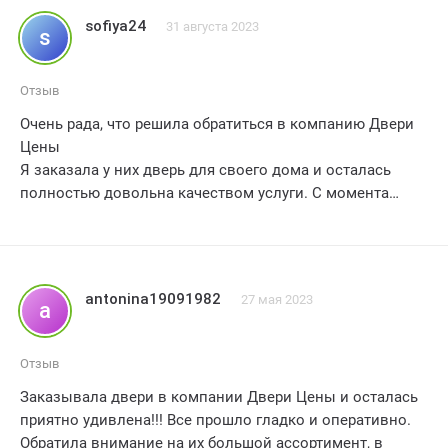
компании и нашла, то что хотела, я осталась очень
sofiya24
31 августа 2023
s
довольна, приехал замерщик Юрий, и все подробно
рассказал и показал, заключили договор, дверь ждала
6 дней, после доставки на следующий день пришли
Отзыв
установщики
Очень рада, что решила обратиться в компанию Двери
Цены
Я заказала у них дверь для своего дома и осталась
полностью довольна качеством услуги. С момента
первого звонка до установки двери, все прошло гладко
и без проблем.
Сотрудники компании были очень вежливы и
antonina19091982
27 мая 2023
a
профессиональны. Они помогли мне выбрать
подходящую модель двери и ответили на все мои
вопросы. Было заметно, что они действительно
Отзыв
заботятся о своих клиентах и стремятся предложить
Заказывала двери в компании Двери Цены и осталась
лучшее решение.
приятно удивлена!!! Все прошло гладко и оперативно.
Обратила внимание на их большой ассортимент, в
Качество двери превзошло все мои ожидания. Она