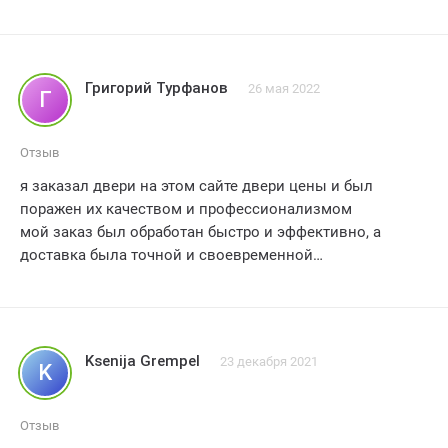
героем. 5 звезд!!!
Григорий Турфанов
26 мая 2022
Г
Отзыв
я заказал двери на этом сайте двери цены и был
поражен их качеством и профессионализмом
мой заказ был обработан быстро и эффективно, а
доставка была точной и своевременной
двери были установлены без проблем и они просто
прекрасны! я бы определенно рекомендовал эту
компанию всем своим друзьям и семье
рейтинг 5/5, без всяких сомнений!
Ksenija Grempel
23 декабря 2021
K
Отзыв