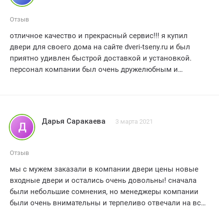
Отзыв
отличное качество и прекрасный сервис!!! я купил
двери для своего дома на сайте dveri-tseny.ru и был
приятно удивлен быстрой доставкой и установкой.
персонал компании был очень дружелюбным и
внимательным. двери идеально подошли к моему
интерьеру и выглядят великолепно. спасибо двери
цены за отличный опыт покупки. я определенно
рекомендую эту компанию!!!
Дарья Саракаева
3 марта 2021
Д
Отзыв
мы с мужем заказали в компании двери цены новые
входные двери и остались очень довольны! сначала
были небольшие сомнения, но менеджеры компании
были очень внимательны и терпеливо отвечали на все
наши вопросы, двери изготовили быстро и