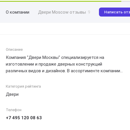
О компании
Двери Moscow отзывы
9
Написать от
Описание
Компания "Двери Москвы" специализируется на
изготовлении и продаже дверных конструкций
различных видов и дизайнов. В ассортименте компании
можно найти входные двери, межкомнатные двери, а
также гаражные ворота. Кроме того, "Двери Москвы"
Категория рейтинга
предлагает услуги по монтажу и демонтажу дверей, а
Двери
также их ремонту. Компания гарантирует высокое
качество своей продукции и оперативность в работе.
Телефон
+7 495 120 08 63