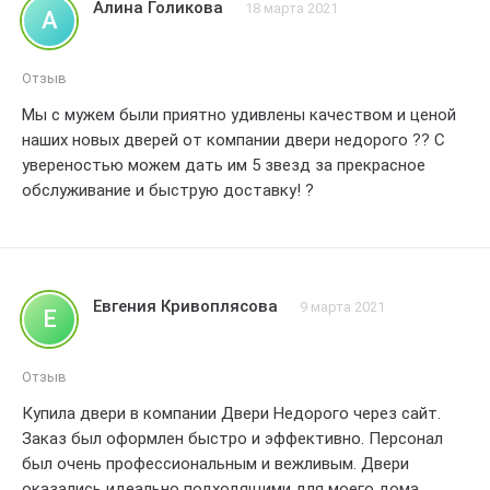
Алина Голикова
18 марта 2021
А
небольшую экскурсию, показала различные стили и
материалы, из которых изготавливаются их двери. Это
было очень полезно, так как я не очень разбираюсь в
Отзыв
этой области.
Мы с мужем были приятно удивлены качеством и ценой
После того, как я сделала выбор, процесс заказа прошел
наших новых дверей от компании двери недорого ?? С
очень быстро и без проблем. Двери были установлены
увереностью можем дать им 5 звезд за прекрасное
вовремя, и монтажники проделали отличную работу.
обслуживание и быструю доставку! ?
Качество материалов и исполнение дверей просто
потрясающее! Они выглядят стильно и надежно, я
просто влюблена в свои новые двери!
Я очень довольна своим опытом с Двери Недорого и
рекомендую эту компанию всем, кто ищет качественные
Евгения Кривоплясова
9 марта 2021
Е
и доступные по цене двери. Огромное спасибо всему
коллективу за отличное обслуживание и качественный
продукт! Все заслуженные 5 звездочек!
Отзыв
Купила двери в компании Двери Недорого через сайт.
Заказ был оформлен быстро и эффективно. Персонал
был очень профессиональным и вежливым. Двери
оказались идеально подходящими для моего дома.