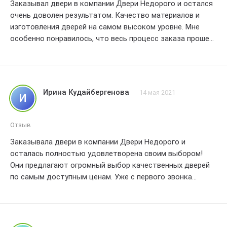
Заказывал двери в компании Двери Недорого и остался
очень доволен результатом. Качество материалов и
изготовления дверей на самом высоком уровне. Мне
особенно понравилось, что весь процесс заказа прошел
без проблем и задержек. Сотрудники компании проявили
профессионализм и внимание к моим пожеланиям. Двери
были установлены вовремя и аккуратно. Все мои
ожидания были полностью оправданы. Благодаря Двери
Ирина Кудайбергенова
14 мая 2021
И
Недорого я теперь имею стильные и надежные двери в
своем доме. Рекомендую эту компанию всем, кто ищет
качественные и доступные по цене двери. Спасибо за
Отзыв
отличное обслуживание!
Заказывала двери в компании Двери Недорого и
осталась полностью удовлетворена своим выбором!
Они предлагают огромный выбор качественных дверей
по самым доступным ценам. Уже с первого звонка
операторы проявили внимательность и
профессионализм, всегда были готовы помочь и
ответить на все мои вопросы.
Когда я пришла в их офис, менеджер провела для меня