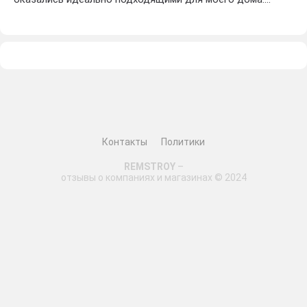
Спасибо за отличный сервис! Я определенно буду
рекомендовать эту компанию своим друзьям и соседям.
Контакты
Политики
REMSTROY
–
отзывы о компаниях и магазинах © 2024