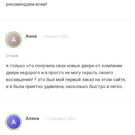
рекомендуем всем!
Анна
4 января 2023
А
Отзыв
я только что получила свои новые двери от компании
двери недорого и я просто не могу скрыть своего
восхищения! ? это был мой первый заказ на этом сайте,
и я была приятно удивлена, насколько быстро и легко
прошел весь процесс.
их веб сайт был очень удобным и интуитивно понятным,
я легко нашла нужную мне модель двери и выбрала
идеальные размеры. оформление заказа заняло всего
Алена
13 декабря 2022
А
несколько минут! ?
когда мои двери прибыли, я была поражена их