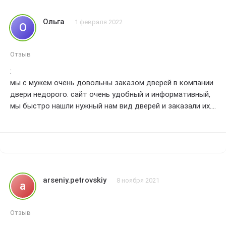
двери. Очень доволен своей покупкой! 5 звезд!
Ольга
1 февраля 2022
О
Отзыв
:
мы с мужем очень довольны заказом дверей в компании
двери недорого. сайт очень удобный и информативный,
мы быстро нашли нужный нам вид дверей и заказали их.
доставка была быстрой и качественной, двери приехали
в отличном состоянии. установка дверей также прошла
гладко, мастер был опытным и профессиональным.
качество дверей на высшем уровне, они выглядят очень
стильно и надежно защищают наш дом. мы
рекомендуем компанию двери недорого всем нашим
arseniy.petrovskiy
8 ноября 2021
a
знакомым и друзьям. спасибо за отличный сервис и
качественный продукт!!!
Отзыв