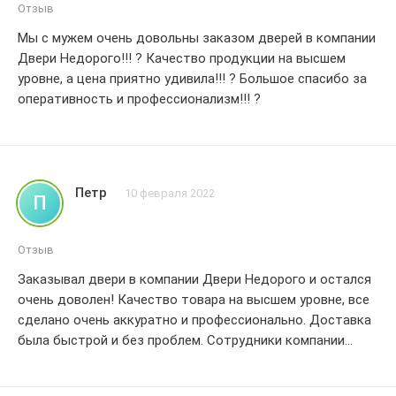
качеством. они выполнены из прочных материалов, и
Отзыв
каждая деталь была безупречно собрана. ? это
Мы с мужем очень довольны заказом дверей в компании
действительно красивые и стильные двери, которые
Двери Недорого!!! ? Качество продукции на высшем
прекрасно сочетаются с моим интерьером.
уровне, а цена приятно удивила!!! ? Большое спасибо за
кроме того, доставка была очень быстрой и без
оперативность и профессионализм!!! ?
проблем. курьер был вежливым и помог установить
двери на место. я действительно оценила их
профессионализм и заботу о клиентах. ?
я рекомендую всем заказывать двери у двери недорого!
это надежная компания с отличным сервисом и
Петр
10 февраля 2022
П
качественными продуктами. я точно буду делать заказы
у них еще раз. спасибо вам за отличный опыт покупки! ?
Отзыв
Заказывал двери в компании Двери Недорого и остался
очень доволен! Качество товара на высшем уровне, все
сделано очень аккуратно и профессионально. Доставка
была быстрой и без проблем. Сотрудники компании
очень вежливые и отзывчивые. Рекомендую данную
компанию всем, кто ищет качественные и недорогие