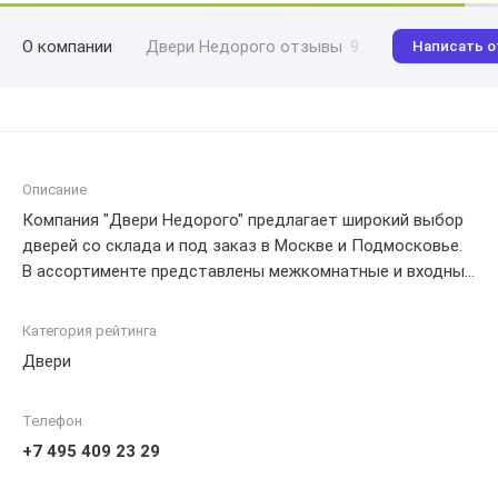
О компании
Двери Недорого отзывы
9
Написать 
Описание
Компания "Двери Недорого" предлагает широкий выбор
дверей со склада и под заказ в Москве и Подмосковье.
В ассортименте представлены межкомнатные и входные
двери различных моделей и марок, как отечественного,
так и зарубежного производства. Возможна услуга
Категория рейтинга
изготовления дверей по индивидуальным размерам и
Двери
дизайну. Оперативная доставка и монтаж, а также
гарантийное и послегарантийное обслуживание.
Телефон
+7 495 409 23 29