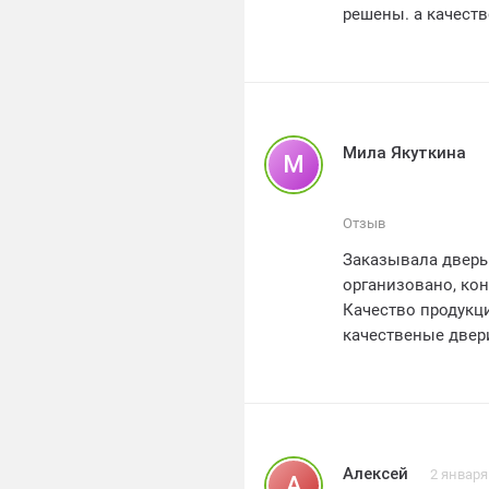
решены. а качество дверей превзошло мои ожидания. Я считаю. что это настоящая
находка для тех. кто ищет качественные двери. Я рекомендую ДВЕРПРОМ всем. кто
ищет надежного постав
Мила Якуткина
М
Отзыв
Заказывала дверь 
организовано, ко
Качество продукц
качественые двери
Алексей
2 января
А