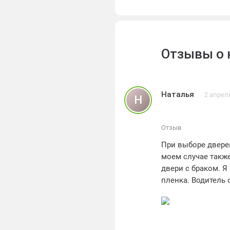
Отзывы о
Наталья
2 апрел
Н
Отзыв
При выборе дверей
моем случае также
двери с браком. Я
пленка. Водитель 
внимание, что вто
магазин, больше н
качественная". Но
проходила без зад