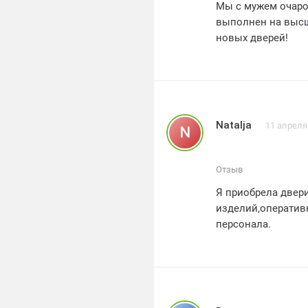
Мы с мужем очаро
выполнен на высш
новых дверей!
Natalja
11 апреля
N
Отзыв
Я приобрела двер
изделий,операти
персонала.