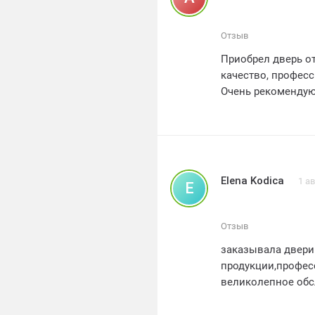
Отзыв
Приобрел дверь от
качество, професс
Очень рекомендую 
Elena Kodica
1 а
E
Отзыв
заказывала двери
продукции,профес
великолепное об