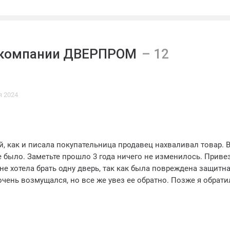
 компании ДВЕРПРОМ
я 2024
, как и писала покупательница продавец нахваливал товар. 
 было. Заметьте прошло 3 года ничего не изменилось. Приве
 не хотела брать одну дверь, так как была повреждена защитн
очень возмущался, но все же увез ее обратно. Позже я обрати
рая дверь со стеклом (всего 4 двери было) с браком. Обратил
едели вели переписку. Говорили "вы дверь приняли, значит о
 между элементами был такой зазор, что банковская карта
ержек. В итоге поменяли. наконец настал день "Х". Установка.