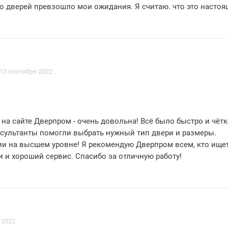
щика дверей. Все было на высшем уровне. и я не могла быть
более довольна моим опытом заказа у этой компании. Спасибо. ДВЕРПРОМ!
13 сентября 2022
на сайте Дверпром - очень довольна! Всё было быстро и чёт
нсультанты помогли выбрать нужный тип двери и размеры.
ии на высшем уровне! Я рекомендую Дверпром всем, кто ище
 и хороший сервис. Спасибо за отличную работу!
 2022