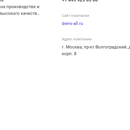
ль
+7 495 923 85 00
 на производстве и
высокого качества.
Сайт компании
е можно найти
dvers-all.ru
мнатные двери,
 двери, а также
Адрес компании
пе. Кроме того,
ет услуги по
г. Москва, пр-кт Волгоградский, д
заказу и
корп. 8
рей по размерам
 Дверсаль
м клиентам
й подход и
лнение услуг.