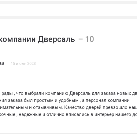
компании Дверсаль
ва
15 июля 2023
 рады , что выбрали компанию Дверсаль для заказа новых дв
ия заказа был простым и удобным , а персонал компании
нимательным и отзывчивым. Качество дверей превзошло на
рочные , надежные и отлично вписались в интерьер нашего д
тить оперативность и профессионализм монтажной бригады ,
ла двери в кратчайшие сроки. Мы рекомендуем компанию Дв
ачественные и надежные двери. Большое спасибо за отличное