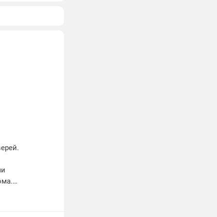
ерей.
ши
ома.
ерсаль