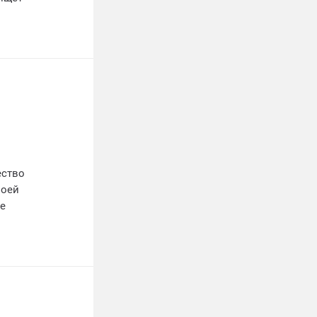
ество
воей
се
ль
ний!