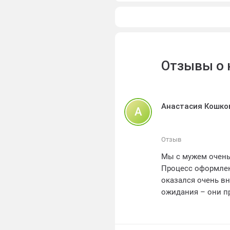
Отзывы о 
Анастасия Кошко
А
Отзыв
Мы с мужем очень
Процесс оформлен
оказался очень в
ожидания – они п
Также хотим отме
которая установи
всем , кто ищет к