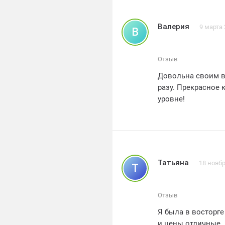
обслуживание!
Валерия
9 марта
В
Отзыв
Довольна своим в
разу. Прекрасное 
уровне!
Татьяна
18 ноябр
Т
Отзыв
Я была в восторг
и цены отличные.