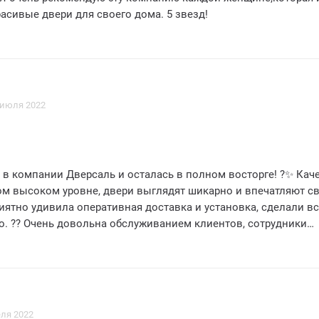
асивые двери для своего дома. 5 звезд!
 июля 2022
 в компании Дверсаль и осталась в полном восторге! ?✨ Кач
ом высоком уровне, двери выглядят шикарно и впечатляют с
иятно удивила оперативная доставка и установка, сделали в
о. ?? Очень довольна обслуживанием клиентов, сотрудники
зывчивыми и профессиональными. ?‍♀️? Рекомендую Дверса
дежные и стильные двери для своего дома. 5 звезд без сомне
еля 2022