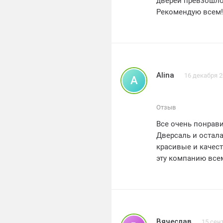
дверей превзошло
Рекомендую всем!
Alina
16 декабря 
A
Отзыв
Все очень понрав
Дверсаль и остала
красивые и качес
эту компанию все
Дверсаль! ??? #д
Вячеслав
15 сен