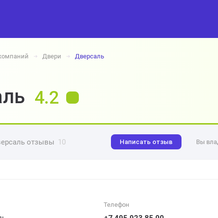
 компаний
Двери
Дверсаль
➔
➔
аль
4.2
ерсаль отзывы
10
Написать отзыв
Вы вла
Телефон