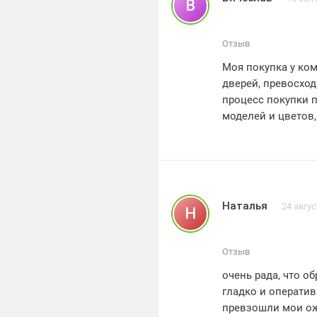
В
Отзыв
Моя покупка у ко
дверей, превосход
процесс покупки 
моделей и цветов,
вписалась в инте
профессиональный
всем!
Наталья
24 авгус
Н
Отзыв
очень рада, что о
гладко и операти
превзошли мои ож