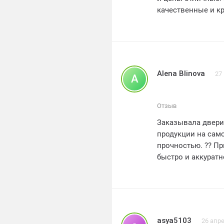
качественные и кр
Alena Blinova
27
A
Отзыв
Заказывала двери
продукции на сам
прочностью. ?? Пр
быстро и аккуратн
компании были от
всем, кто ищет на
⭐⭐⭐⭐⭐
asya5103
26 апр