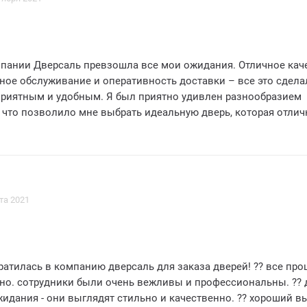
мпании Дверсаль превзошла все мои ожидания. Отличное кач
ное обслуживание и оперативность доставки – все это сдела
приятным и удобным. Я был приятно удивлен разнообразием
 что позволило мне выбрать идеальную дверь, которая отлич
рьер моего дома. Компания Дверсаль – это надежный и
 партнер, с которым я с удовольствием сотрудничал. Реком
та 2021
братилась в компанию дверсаль для заказа дверей! ?? все пр
вно. сотрудники были очень вежливы и профессиональны. ?? 
идания - они выглядят стильно и качественно. ?? хороший в