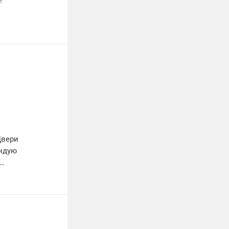
!
Двери
ендую