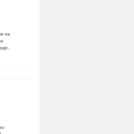
ли на
и.
будем
во