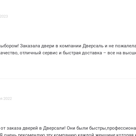
 2023
ыбором! Заказала двери в компании Дверсаль и не пожалела
качество, отличный сервис и быстрая доставка – все на выс
я 2022
е от заказа дверей в Дверсали! Они были быстры,профессион
 Я очень рекомендую эту компанию каждой женщине,которая 