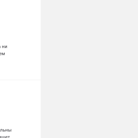
 ни
шем
альны
ищет