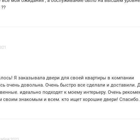
 все мои ожидания , а обслуживание было на высшем уровне
 ??
2021
илось! Я заказывала двери для своей квартиры в компании
сь очень довольна. Очень быстро все сделали и доставили. 
твенные. идеально подходят к моему интерьеру. Очень реком
м своим знакомым и всем. кто ищет хорошие двери! Спасибо.
вери #дверсаль #качество #доставка #рекомендую
тября 2021