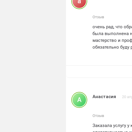
a
Мы хотим выразит
Отзыв
очень рад, что об
была выполнена н
мастерство и проф
обязательно буду
качественное вып
Анастасия
20 ап
А
Отзыв
Заказала услугу 