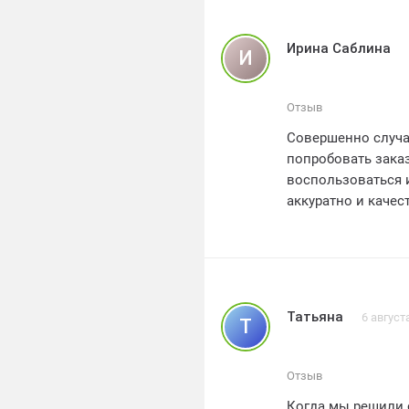
Ирина Саблина
И
Отзыв
Совершенно случа
попробовать заказ
воспользоваться 
аккуратно и качес
подробную консул
решение для моег
качество работы и
непревзойденным 
всем знакомым и 
Татьяна
6 август
Т
сервис!
Отзыв
Когда мы решили 