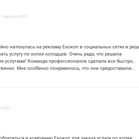
7 августа 2023
йно наткнулась на рекламу Екокоп в социальных сетях и реш
ать услугу по копке колодцев. Очень рада, что решила
их услугами! Команда профессионалов сделала все быстро,
твенно. Мне особенно понравилось, что они предоставили
ьтацию по всем моим вопросам и помогли выбрать оптимал
о участка. Колодец получился просто идеальным! Отличное
 приветливый персонал - это то, что делает Екокоп
выбором. Однозначно заслуживают 5 звезд! Буду рекомендо
с удовольствием обращусь снова. Спасибо, Екокоп, за отлич
а 2023
обратиться в компанию Екокоп для заказа услуги по копке