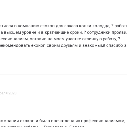
ь искрен
ратился в компанию екокоп для заказа копки колодца, ? работ
а высшем уровне и в кратчайшие сроки, ? сотрудники прояв
ессионализм, оставив на моем участке отличную работу, ?
 рекомендовать екокоп своим друзьям и знакомым! спасибо з
олнение задания! ?
реля 2023
у компании екокоп и была впечатлена их профессионализмом,