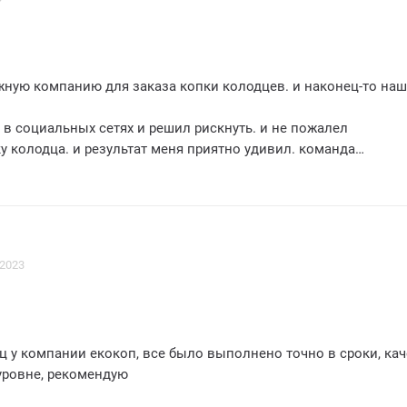
луженные 5 звезд!
омпанию для заказа копки колодцев. и наконец-то нашел
 в социальных сетях и решил рискнуть. и не пожалел
ня приятно удивил. команда
авилась с работой оперативно и профессионально. каждый э
 организован. и качество работы оставило только
обенно радует. что компания екокоп предоставляет
услуги. теперь у меня есть надежный и качественный колодец
. большое спасибо за отличную работу
 2023
рекомендую всем. кто ищет профессионалов в этой области
 у компании екокоп, все было выполнено точно в сроки, ка
уровне, рекомендую