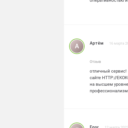
оперативностью и 
Артём
16 марта 2
А
Отзыв
отличный сервис! 
сайте HTTP://EKOK
на высшем уровне
профессионализм 
оговоренное время
задачей так быстр
соответствии с мо
чистым. настоящи
рекомендую екоко
Egor
12 марта 202