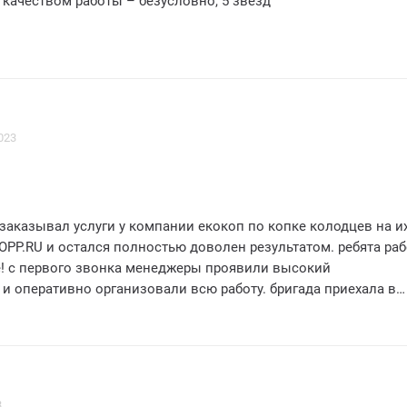
качеством работы – безусловно, 5 звезд
023
заказывал услуги у компании екокоп по копке колодцев на и
OPP.RU и остался полностью доволен результатом. ребята ра
! с первого звонка менеджеры проявили высокий
и оперативно организовали всю работу. бригада приехала в
 и быстро приступила к делу. удивительно, как они справили
о и безупречно! колодец выкопали без заминки, все сделали 
ими пожеланиями. к тому же, участок был оставлен идеальн
е профессионалы своего дела! очень доволен результатом и 
п всем своим знакомым. благодарю вас, ребята, за отличную
3