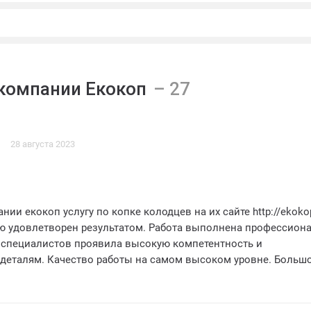
компании Екокоп
28 августа 2023
ии екокоп услугу по копке колодцев на их сайте http://ekokop
ю удовлетворен результатом. Работа выполнена профессион
а специалистов проявила высокую компетентность и
 деталям. Качество работы на самом высоком уровне. Больш
ое обслуживание. Оценка - 5 звезд.