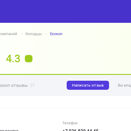
 компаний
Колодцы
Екокоп
➔
➔
4.3
окоп отзывы
27
Написать отзыв
Вы вла
Телефон