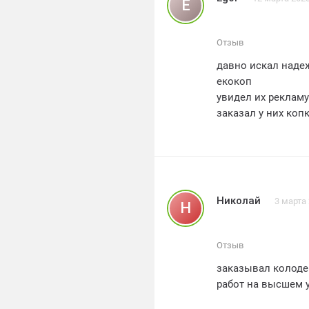
E
работу! у вас зас
Отзыв
давно искал надежную к
екокоп
увидел их рекламу
заказал у них копку колодца. и результат ме
специалистов спр
выполнения заказа был отлично
положительные впечатления. ос
гарантию на свои 
благодаря екокопу
Николай
3 марта
Н
Отзыв
заказывал колодец
работ на высшем 