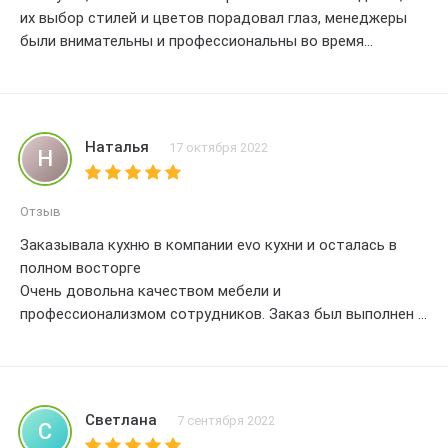
их выбор стилей и цветов порадовал глаз, менеджеры
были внимательны и профессиональны во время
оформления заказа, доставка прошла вовремя, что было
очень удобно, я рекомендую эту компанию всем
женщинам, которые ищут качественную мебель для
своей кухни, оценка 4.
Наталья
17 октября 2022
Н
Отзыв
Заказывала кухню в компании evo кухни и осталась в
полном восторге
Очень довольна качеством мебели и
профессионализмом сотрудников. Заказ был выполнен в
точности с указанными сроками, а монтаж прошел
безупречно. Кухня стала настоящим украшением нашего
дома
Большое спасибо за отличную работу и качественный
Светлана
7 сентября 2022
С
товар