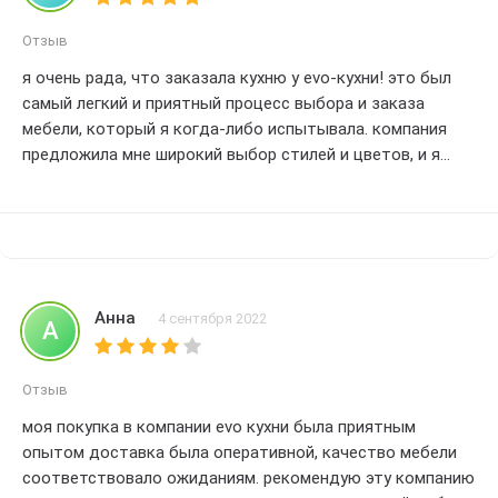
Настоятельно рекомендую всем остановить свой выбор
на evo кухни. Без сомнения, заслуживает самой высокой
Отзыв
оценки – 5 звезд
я очень рада, что заказала кухню у evo-кухни! это был
самый легкий и приятный процесс выбора и заказа
мебели, который я когда-либо испытывала. компания
предложила мне широкий выбор стилей и цветов, и я
была в восторге от качества продукции, которую я
получила. весь процесс от начала до конца был очень
профессиональным и быстрым, и я бы не колеблясь
порекомендовала evo-кухни всем моим друзьям и семье.
большое спасибо за прекрасный опыт!
Анна
4 сентября 2022
А
Отзыв
моя покупка в компании evo кухни была приятным
опытом доставка была оперативной, качество мебели
соответствовало ожиданиям. рекомендую эту компанию