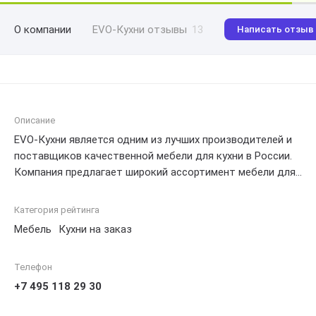
О компании
EVO-Кухни отзывы
13
Написать отзыв
Описание
EVO-Кухни является одним из лучших производителей и
поставщиков качественной мебели для кухни в России.
Компания предлагает широкий ассортимент мебели для
кухни, включая кухонные гарнитуры, столы, стулья,
шкафы и многое другое. EVO-Кухни также предлагает
Категория рейтинга
услуги по разработке индивидуальных проектов в
Мебель
Кухни на заказ
соответствии с потребностями и желаниями клиентов.
Компания гарантирует высокое качество продукции и
Телефон
профессиональное обслуживание.
+7 495 118 29 30