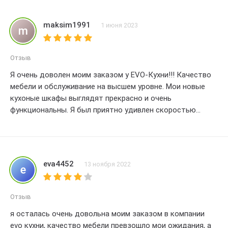
пространство. которое я всегда мечтала оказаться.
Рекомендую EVO-Кухни всем. кто ищет качественную и
maksim1991
1 июня 2023
m
стильную мебель для своего дома. Большое спасибо за
отличный опыт покупки!
Отзыв
Я очень доволен моим заказом у EVO-Кухни!!! Качество
мебели и обслуживание на высшем уровне. Мои новые
кухоные шкафы выглядят прекрасно и очень
функциональны. Я был приятно удивлен скоростью
доставки и установки. Спасибо большое за отличный
опыт покупки мебели!!! Я определено буду
рекомендовать EVO-Кухни своим друзьям и семье.
eva4452
13 ноября 2022
e
Отзыв
я осталась очень довольна моим заказом в компании
evo кухни, качество мебели превзошло мои ожидания, а