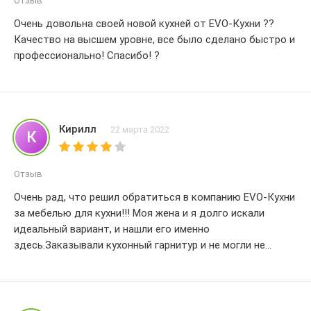
Отзыв
Очень довольна своей новой кухней от EVO-Кухни ??
Качество на высшем уровне, все было сделано быстро и
профессионально! Спасибо! ?
Кирилл
22 марта 2022
К
Отзыв
Очень рад, что решил обратиться в компанию EVO-Кухни
за мебелью для кухни!!! Моя жена и я долго искали
идеальный вариант, и нашли его именно
здесь.Заказывали кухонный гарнитур и не могли не
оценить высочайшее качество материалов и
безупречное исполнение каждой детали.
Меня приятно удивила скорость изготовления и
доставки заказа.Заказ был выполнен точно в срок, а