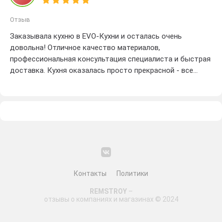
Отзыв
Заказывала кухню в EVO-Кухни и осталась очень
довольна! Отличное качество материалов,
профессиональная консультация специалиста и быстрая
доставка. Кухня оказалась просто прекрасной - все
сделано с большим вниманием к деталям и
функциональности. Рекомендую эту компанию всем, кто
хочет получить красивую, удобную и качественную
мебель для кухни! ⭐⭐⭐⭐⭐
Контакты
Политики
REMSTROY
–
отзывы о компаниях и магазинах © 2024