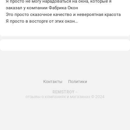
Я просто не могу нарадоваться на окна, которые я
заказал у компании Фабрика Окон
Это просто сказочное качество и невероятная красота
Я просто в восторге от этих окон
Помимо потрясающего внешнего вида, они также
обладают отличной звукоизоляцией. Теперь я могу
наслаждаться спокойствием и тишиной в своем доме,
не слыша шум с улицы. Это действительно важно для
меня.
Кроме того, монтаж прошел гладко и быстро. Ребята из
Фабрики Окон сделали все качественно и
профессионально. Никаких проблем и недоразумений
Контакты
Политики
не возникло. Я очень доволен их работой
REMSTROY
–
отзывы о компаниях и магазинах © 2024
И самое главное, окна прекрасно сохраняют тепло
внутри дома. Теперь я могу сэкономить на отоплении и
чувствую себя комфортно даже в холодные зимние дни.
Я очень рад, что решил обратиться в Фабрику Окон. Это
был отличный выбор