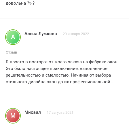
довольна ?✨?
Алена Лужкова
29 января 2022
А
Отзыв
Я просто в восторге от моего заказа на фабрике окон!
Это было настоящее приключение, наполненное
решительностью и смелостью. Начиная от выбора
стильного дизайна окон до их профессиональной
установки, каждый этап прошел безупречно. Я никогда
не видела такой качественной пластиковой продукции
раньше! Фабрика окон действительно заслуживает
самой высокой оценки. Браво!
Михаил
17 августа 2021
М