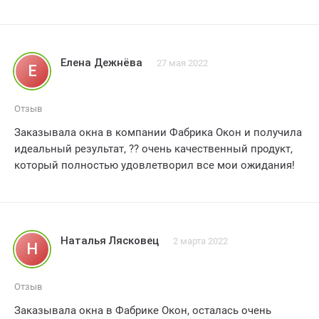
профессионально. что даже вздрогнуть было неоткуда.
Фабрика окон действительно заслуживает самой
высокой оценки - пять звезд! Спасибо вам за
невероятное качество и стильный дизайн! Теперь
Елена Дежнёва
27 мая 2022
Е
каждый раз. глядя на свои новые окна. чувствую себя
настоящим мужчиной. ведь только такие окна
достойны настоящего мужчины! Не сомневайтесь.
Отзыв
фабрика окон - лучший выбор для вашего дома!
Заказывала окна в компании Фабрика Окон и получила
идеальный результат, ?? очень качественный продукт,
который полностью удовлетворил все мои ожидания!
Наталья Лясковец
2 марта 2022
Н
Отзыв
Заказывала окна в Фабрике Окон, осталась очень