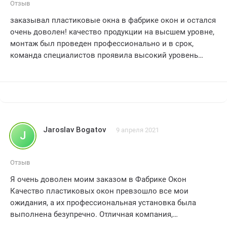
Отзыв
заказывал пластиковые окна в фабрике окон и остался
очень доволен! качество продукции на высшем уровне,
монтаж был проведен профессионально и в срок,
команда специалистов проявила высокий уровень
компетентности и вежливости, особенно порадовало
внимание к деталям и индивидуальный подход к
каждому клиенту, я рекомендую фабрику окон всем, кто
ищет надежного и качественного поставщика
пластиковых окон, пять звезд без сомнения!
Jaroslav Bogatov
9 апреля 2021
J
Отзыв
Я очень доволен моим заказом в Фабрике Окон
Качество пластиковых окон превзошло все мои
ожидания, а их профессиональная установка была
выполнена безупречно. Отличная компания,
рекомендую всем