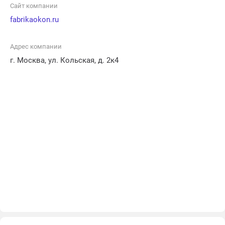
которые позволят создать комфорт и уют в любом
Сайт компании
помещении.
fabrikaokon.ru
Адрес компании
г. Москва, ул. Кольская, д. 2к4