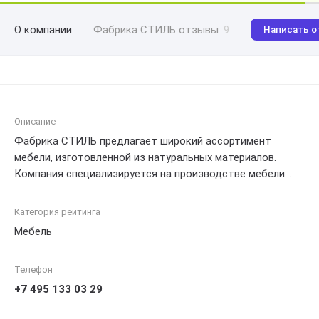
О компании
Фабрика СТИЛЬ отзывы
9
Написать о
Описание
Фабрика СТИЛЬ предлагает широкий ассортимент
мебели, изготовленной из натуральных материалов.
Компания специализируется на производстве мебели
для гостиной, спальни и кухни. Фабрика СТИЛЬ
гарантирует высокое качество своей продукции и
Категория рейтинга
профессиональный подход к выполнению заказов. Кроме
Мебель
того, компания предоставляет услуги по
проектированию и изготовлению мебели на заказ.
Телефон
+7 495 133 03 29