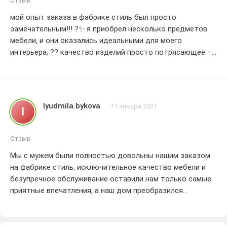
Отзыв
СТИЛЬ всем, кто ценит качество и комфорт. Спасибо за
мой опыт заказа в фабрике стиль был просто
отличный опыт покупки! #ФабрикаСТИЛЬ #мебель
замечательным!!! ?✨ я приобрел несколько предметов
#доволен #суперсервис
мебели, и они оказались идеальными для моего
интерьера, ?? качество изделий просто потрясающее –
высококлассные материалы и безупречная отделка, ??
весь процесс оформления заказа был легким и
прозрачным, а доставка прошла быстро и без каких-
либо неприятностей, ?? я доволен своим выбором и с
lyudmila.bykova
11 января 2021
l
увереностью могу рекомендовать фабрику стиль всем,
кто ищет качественую и стильную мебель!!! ??
Отзыв
Мы с мужем были полностью довольны нашим заказом
на фабрике стиль, исключительное качество мебели и
безупречное обслуживание оставили нам только самые
приятные впечатления, а наш дом преобразился
благодаря вашим изысканным изделиям!