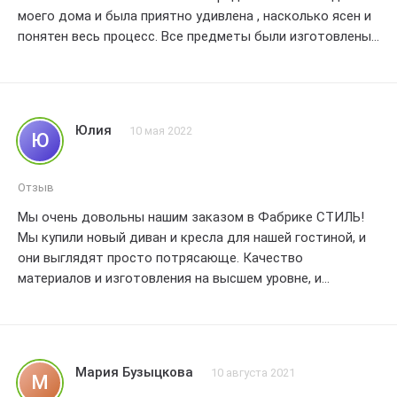
моего дома и была приятно удивлена , насколько ясен и
понятен весь процесс. Все предметы были изготовлены
очень качественно и оказались намного красивее , чем
на фотографиях на сайте. Кроме того , время ожидания
было относительно коротким , что является большим
плюсом. Я бы очень рекомендовала Фабрику СТИЛЬ для
Юлия
10 мая 2022
Ю
всех ваших потребностей в мебели. Огромное спасибо за
вашу красивую и качественную работу!
Отзыв
Мы очень довольны нашим заказом в Фабрике СТИЛЬ!
Мы купили новый диван и кресла для нашей гостиной, и
они выглядят просто потрясающе. Качество
материалов и изготовления на высшем уровне, и
доставка была быстрой и безупречной. Мы счастливы,
что выбрали эту компанию и обязательно будем
рекомендовать ее нашим друзьям и семье. Спасибо,
Фабрика СТИЛЬ, за наше новое прекрасное мебельное
Мария Бузыцкова
10 августа 2021
М
обновление!