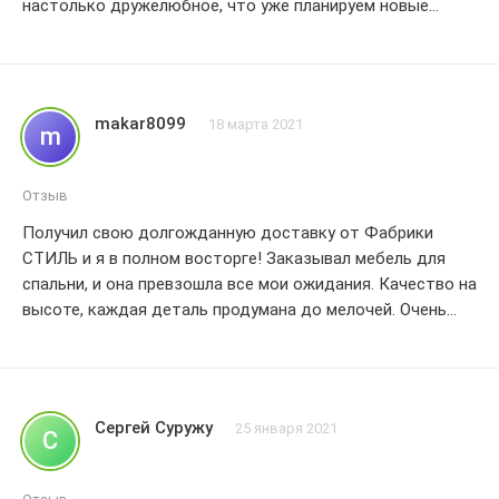
настолько дружелюбное, что уже планируем новые
покупки! 5 звезд без сомнений!
makar8099
18 марта 2021
m
Отзыв
Получил свою долгожданную доставку от Фабрики
СТИЛЬ и я в полном восторге! Заказывал мебель для
спальни, и она превзошла все мои ожидания. Качество на
высоте, каждая деталь продумана до мелочей. Очень
понравился сервис - оперативно связались со мной,
уточнили все детали заказа и даже предложили
несколько вариантов цветовых решений. Доставили
быстро и аккуратно, мебель пришла в идеальном
Сергей Суружу
25 января 2021
С
состоянии. Отдельное спасибо за вежливость и
профессионализм сотрудникам компании! Я доволен
своей покупкой на все 100% и рекомендую Фабрику