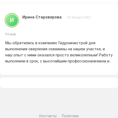
Я доволен качеством работы и скоростью выполнения
заказа. Рекомендую Гидроинжстрой всем, кто ищет
надежного партнера в бурении скважин. Большое
Ирина Староверова
23 января 2021
И
спасибо за ваше отличное обслуживание
Отзыв
Мы обратились в компанию Гидроинжстрой для
выполнения сверления скважины на нашем участке, и
наш опыт с ними оказался просто великолепным! Работу
выполнили в срок, с высочайшим профессионализмом и
качеством. У нас не возникло никаких проблем или
затруднений в процессе. Команда специалистов
работала слаженно и эффективно, всегда готова помочь
и ответить на все наши вопросы. Мы остались очень
довольны результатом и рекомендуем Гидроинжстрой
всем, кто ищет надежную компанию для бурения
скважин. Большое спасибо за отличную работу!
Контакты
Политики