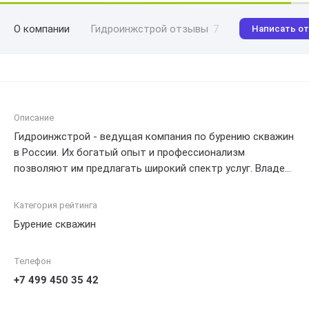
О компании
Гидроинжстрой отзывы
7
Написать о
Описание
Гидроинжстрой - ведущая компания по бурению скважин
в России. Их богатый опыт и профессионализм
позволяют им предлагать широкий спектр услуг. Владея
современным оборудованием и инновационными
технологиями, Гидроинжстрой специализируется на
Категория рейтинга
бурении и установке скважин любой глубины и диаметра.
Бурение скважин
Команда высококвалифицированных специалистов
компании Гидроинжстрой готова выполнять как
Телефон
крупномасштабные промышленные проекты, так и
работы для частных заказчиков. С ними можно быть
+7 499 450 35 42
уверенным в качестве и эффективности проведенных