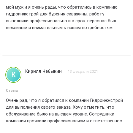
мой муж и я очень рады, что обратились в компанию
гидроинжстрой для бурения скважины. работу
выполнили профессионально и в срок. персонал был
вежливым и внимательным к нашим потребностям.
качество работы превзошло наши ожидания. мы
рекомендуем данную компанию всем, кто ищет
надежного партнера для бурения скважин. получившийся
результат заслуживает самой высокой оценки - 5 звезд.
Кирилл Чебыкин
13 февраля 2021
К
Отзыв
Очень рад, что я обратился к компании Гидроинжстрой
для выполнения своего заказа. Хочу отметить, что
обслуживание было на высшем уровне. Сотрудники
компании проявили профессионализм и ответственность
в своей работе. Результат превзошел все мои ожидания.