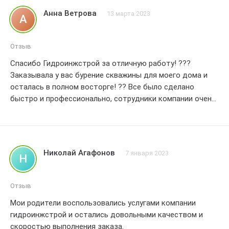
подробно. Бурение прошло быстро и без каких-либо
Анна Ветрова
13 марта 2023
А
проблем. Результат превзошел все мои ожидания! Очень
благодарен команде гидроинжстрой за их отличную
работу. Рекомендую всем! 5 звезд без сомнений!
Отзыв
Спасибо Гидроинжстрой за отличную работу! ???
Заказывала у вас бурение скважины для моего дома и
осталась в полном восторге! ?? Все было сделано
быстро и профессионально, сотрудники компании очень
вежливые и отзывчивые. ??‍♀️ Качество работы на
высшем уровне, скважина работает отлично! ?? Большое
спасибо за вашу надежность и ответственность.
Рекомендую всем! ??
Николай Агафонов
7 января 2023
Н
Отзыв
Мои родители воспользовались услугами компании
гидроинжстрой и остались довольными качеством и
скоростью выполнения заказа.