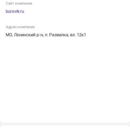
работ. При выборе Гидроинжстрой вы вкладываете
Сайт компании
доверие в надежного партнера, обеспечивающего
burovik.ru
безопасное и надежное водоснабжение.
Адрес компании
МО, Ленинский р-н, п. Развилка, вл. 12к1