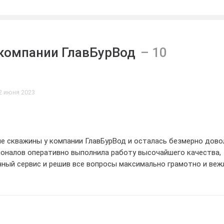
 подход и
арты качества.
компании ГлавБурВод
2 июня 2023
е скважины у компании ГлавБурВод и осталась безмерно дово
оналов оперативно выполнила работу высочайшего качества,
ный сервис и решив все вопросы максимально грамотно и веж