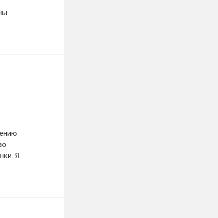
ны
рению
во
нки. Я