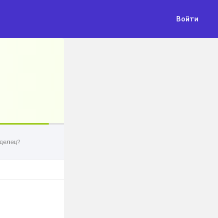
Войти
делец?