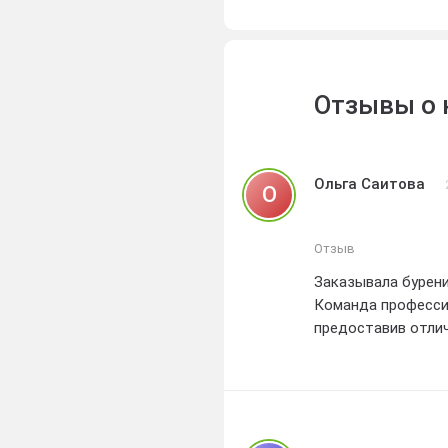
профессиональный
высочайшие станд
Отзывы о 
Ольга Саитова
О
Отзыв
Заказывала бурени
Команда професси
предоставив отлич