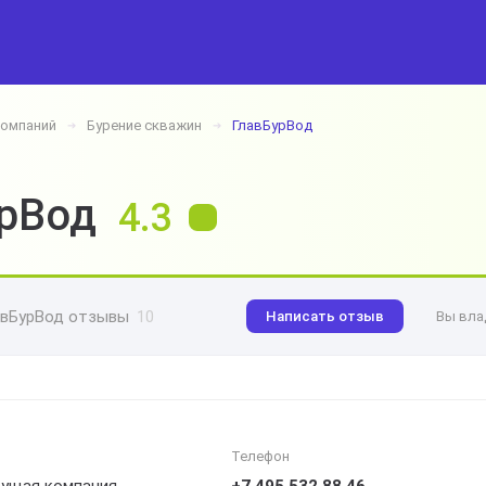
компаний
Бурение скважин
ГлавБурВод
➔
➔
рВод
4.3
авБурВод отзывы
10
Написать отзыв
Вы вла
Телефон