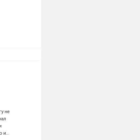
гу не
вал
и
о и