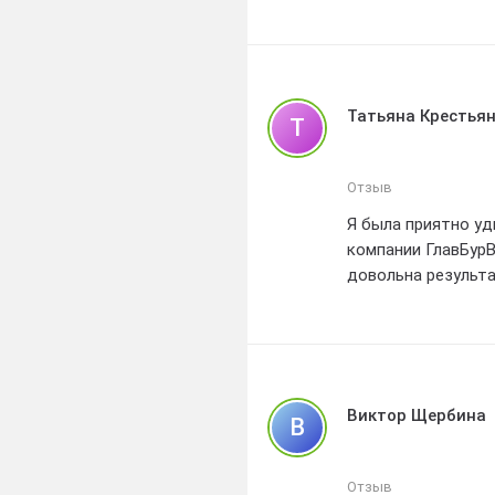
безупречно, компа
я доверяю, я рек
буровых услуг, за
Татьяна Крестья
Т
Отзыв
Я была приятно у
компании ГлавБурВ
довольна результ
Виктор Щербина
В
Отзыв