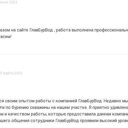
 июня 2023
азом на сайте ГлавБурВод , работа выполнена профессиональн
 всем!
3 марта 2023
ся своим опытом работы с компанией ГлавБурВод. Недавно м
луги по бурению скважины на нашем участке. Я приятно удивлен
м и качеством работы, которые предоставила данная компани
ашего общения сотрудники ГлавБурВод проявили высокий уров
ктуальности. Они дали нам всю необходимую информацию о