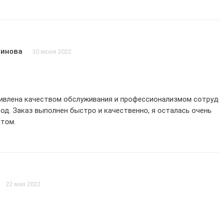
ния главбурвод – это надежный и ответственный партнер, кот
омендую данную компанию всем, кто ищет профессиональных
служенные 5 звезд!
нинова
30 июня 2022
дивлена качеством обслуживания и профессионализмом сотру
од. Заказ выполнен быстро и качественно, я осталась очень
атом.
22 мая 2022