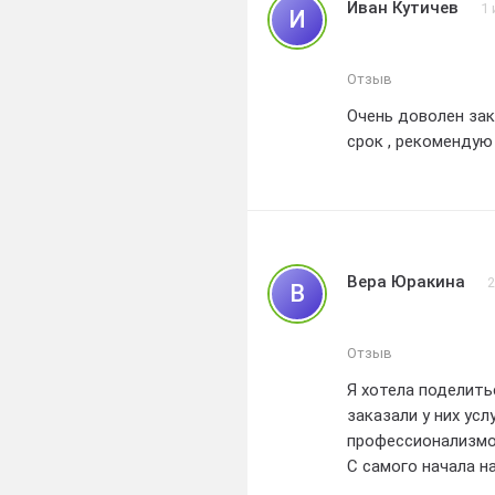
Иван Кутичев
1
И
Отзыв
Очень доволен зак
срок , рекомендую
Вера Юракина
2
В
Отзыв
Я хотела поделить
заказали у них ус
профессионализмо
С самого начала н
вежливости и пун