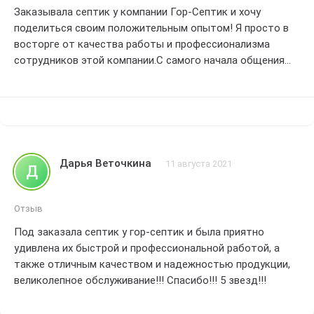
Заказывала септик у компании Гор-Септик и хочу
поделиться своим положительным опытом! Я просто в
восторге от качества работы и профессионализма
сотрудников этой компании.С самого начала общения
менеджеры были очень внимательны и готовы помочь в
любое время.Они дали мне всю необходимую
информацию и ответили на все мои вопросы.
Септик был доставлен и установлен вовремя, без каких-
либо задержек или проблем.Работа была выполнена
качественно и профессионально.Я была приятно
Дарья Веточкина
11 августа 2021
Д
удивлена, насколько аккуратно и быстро сотрудники
компании справились с установкой.Они проявили особую
заботу о моем дворе и минимизировали вред для
Отзыв
окружающей среды.
Под заказала септик у гор-септик и была приятно
Септик, который я заказала, прекрасно функционирует и
удивлена их быстрой и профессиональной работой, а
полностью соответствует моим ожиданиям.Я больше не
также отличным качеством и надежностью продукции,
беспокоюсь о проблемах с выгребной ямой и неприятных
великолепное обслуживание!!! Спасибо!!! 5 звезд!!!
запахах.Гор-Септик предоставляет надежное и
эффективное решение для всех моих потребностей в