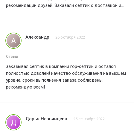
рекомендации друзей. Заказали септик с доставкой и
установкой. Ребята приехали вовремя, быстро и
профессионально все сделали. Качество материалов на
высоте, септик работает безупречно. Очень рады, что
обратились именно к гор-септик! Оцениваем наш опыт
Александр
26 октября 2022
А
заказа на 4 балла из 5.
Отзыв
заказывал септик в компании гор-септик и остался
полностью доволен! качество обслуживания на высшем
уровне, сроки выполнения заказа соблюдены,
рекомендую всем!
Дарья Невьянцева
25 сентября 2022
Д