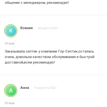
общение с менеджером, рекомендую!
продукции компании гор-септик. рекомендую всем , кто
ищет надежное решение для очистки сточных вод ,
обратиться к этой компании. они точно знают свое дело
и выполняют его на высшем уровне! отличная работа!
Ксения
28 марта 2022
К
Отзыв
Заказывала септик у компании Гор-Септик,осталась
очень довольна качеством обслуживания и быстрой
доставкой,всем рекомендую!
Анна
16 августа 2021
А
Отзыв