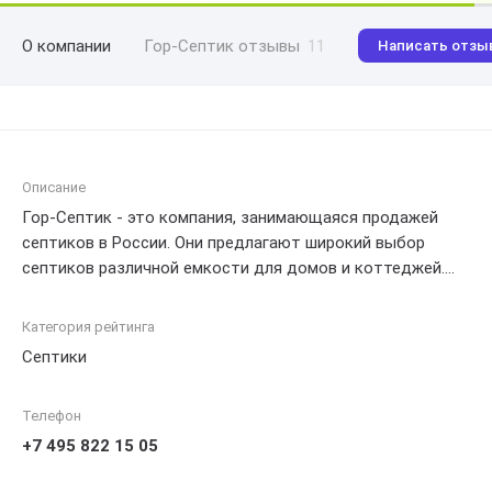
О компании
Гор-Септик отзывы
11
Написать отзы
Описание
Гор-Септик - это компания, занимающаяся продажей
септиков в России. Они предлагают широкий выбор
септиков различной емкости для домов и коттеджей.
Компания также предоставляет услуги по установке и
обслуживанию септиков. У них работают опытные
Категория рейтинга
специалисты, которые готовы помочь вам выбрать
Септики
наиболее подходящий септик и обеспечить его
надежное функционирование на долгие годы. Свяжитесь
Телефон
с Гор-Септиком, чтобы получить качественный и
профессиональный сервис по выгодной цене.
+7 495 822 15 05