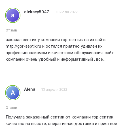
Септик, за отличную работу!!!
aleksey5047
31 июля 2022
a
Отзыв
заказал септик у компании гор-септик на их сайте
http://gor-septik.ru и остался приятно удивлен их
профессионализмом и качеством обслуживания. сайт
компании очень удобный и информативный , все
необходимые характеристики септика были подробно
описаны , что помогло мне сделать правильный выбор.
когда я оформлял заказ , менеджеры компании были
очень отзывчивы и помогли мне сориентироваться во
Alena
13 апреля 2022
A
всех вопросах. сроки доставки были соблюдены , а
качество септика оказалось даже лучше , чем я ожидал.
установка прошла гладко и без лишних проблем.
Отзыв
септик работает отлично , без каких-либо неприятных
Получила заказанный септик от компании гор септик
запахов или проблем с выведением сточных вод. я
качество на высоте, оперативная доставка и приятное
действительно оценил качество и надежность