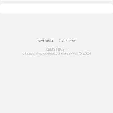
очистке сточных вод.
Я очень благодарна компании Гор-Септик за их
профессионализм, качество работы и отличное
обслуживание.Я настоятельно рекомендую эту
компанию всем, кто ищет надежного поставщика
септиков.Уверена, что вы не пожал
Контакты
Политики
REMSTROY
–
отзывы о компаниях и магазинах © 2024