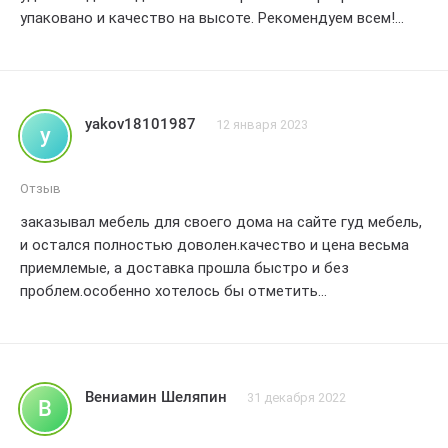
упаковано и качество на высоте. Рекомендуем всем!
Лайк!
yakov18101987
12 января 2023
y
Отзыв
заказывал мебель для своего дома на сайте гуд мебель,
и остался полностью доволен.качество и цена весьма
приемлемые, а доставка прошла быстро и без
проблем.особенно хотелось бы отметить
профессионализм менеджеров, которые оказали мне
помощь по всем вопросам, связанным с выбором
мебели.использование сайта не вызывает никаких
трудностей, все продумано до мелочей.буду
Вениамин Шеляпин
31 декабря 2022
В
рекомендовать гуд мебель своим друзьям и знакомым, и
сам обязательно еще приобрету здесь мебель в