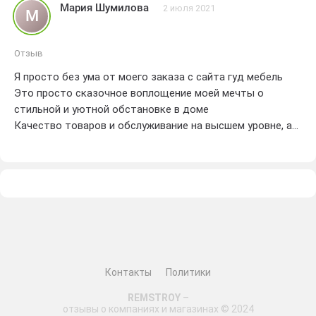
Мария Шумилова
2 июля 2021
М
Отзыв
Я просто без ума от моего заказа с сайта гуд мебель
Это просто сказочное воплощение моей мечты о
стильной и уютной обстановке в доме
Качество товаров и обслуживание на высшем уровне, а
доставка была быстрой и беспроблемной
Влюблена в каждую деталь моих новых мебельных
шедевров
Спасибо огромное
5 звезд без сомнений
Контакты
Политики
REMSTROY
–
отзывы о компаниях и магазинах © 2024