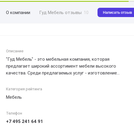
О компании
Гуд Мебель отзывы
10
Написать отзыв
Описание
"Гуд Мебель" - это мебельная компания, которая
предлагает широкий ассортимент мебели высокого
качества. Среди предлагаемых услуг - изготовление
мебели на заказ, доставка и сборка мебели на дому.
Компания работает только с проверенными
Категория рейтинга
производителями, гарантируя своим клиентам
Мебель
надежность и долговечность приобретаемой мебели.
Посетите сайт "Гуд Мебель" http://good-mebel.com,
Телефон
чтобы узнать больше о продукции и услугах.
+7 495 241 64 91