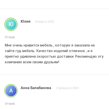
качество предлагаемой мебели! Нет слов, просто
влюбилась в стиль, цвет и все прочие детали. Правда,
остановиться на двух предметах мне так и не удалось,
добавила еще шкафы в спальню. Ой, прямо слов нет -
Юлия
8 марта 2022
Ю
рекомендую всем эту фирму, и юмористический подход к
обзору жизни точно на их волне. Дайте полную оценку -
5 баллов!
Отзыв
Мне очень нравится мебель , которую я заказала на
сайте гуд мебель. Качество изделий отличное , и я
приятно удивлена скоростью доставки. Рекомендую эту
компанию всем своим друзьям!
Анна Балабанова
2 февраля 2022
А
Отзыв