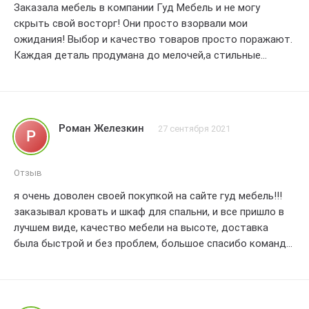
Заказала мебель в компании Гуд Мебель и не могу
скрыть свой восторг! Они просто взорвали мои
ожидания! Выбор и качество товаров просто поражают.
Каждая деталь продумана до мелочей,а стильные
дизайны привлекают взгляды. Доставка была быстрой и
четкой,мебель пришла в идеальном состоянии. Я просто
влюблена в свою новую мебель от Гуд Мебель!
Рекомендую всем эту компанию,они точно знают,как
Роман Железкин
27 сентября 2021
Р
порадовать своих клиентов! Буду заказывать здесь еще
раз,без сомнений. Пять звезд без сомнений!
Отзыв
я очень доволен своей покупкой на сайте гуд мебель!!!
заказывал кровать и шкаф для спальни, и все пришло в
лучшем виде, качество мебели на высоте, доставка
была быстрой и без проблем, большое спасибо команде
гуд мебель за отличный сервис и красивую мебель!!! я
обязательно буду рекомендовать эту компанию своим
друзьям и семье.