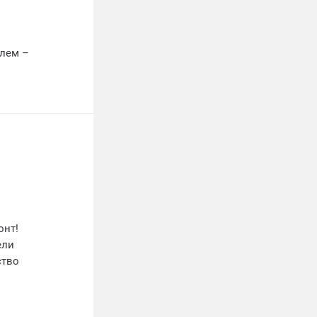
блем –
онт!
ели
ство
стом,