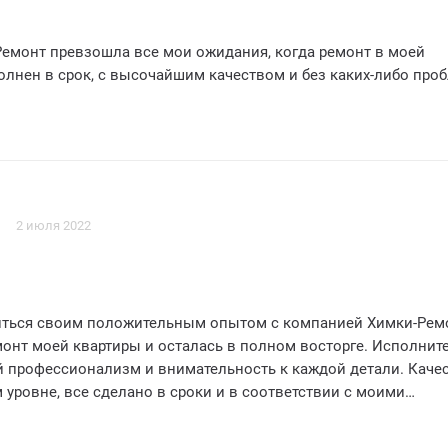
емонт превзошла все мои ожидания, когда ремонт в моей
олнен в срок, с высочайшим качеством и без каких-либо про
2 июля 2022
иться своим положительным опытом с компанией Химки-Рем
монт моей квартиры и осталась в полном восторге. Исполнит
 профессионализм и внимательность к каждой детали. Каче
уровне, все сделано в сроки и в соответствии с моими
годаря Химки-Ремонт моя квартира преобразилась и стала ме
 принимаю гостей. Рекомендую эту компанию всем, кто ищет