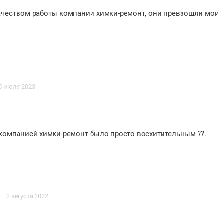
ачеством работы компании химки-ремонт, они превзошли мо
5 июля 2023
 компанией химки-ремонт было просто восхитительным ??.
2 августа 2022