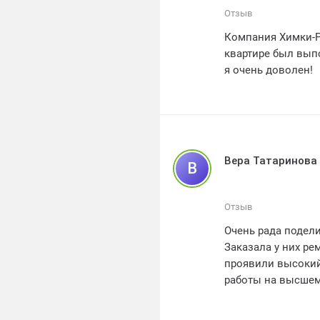
Отзыв
Компания Химки-Р
квартире был вып
я очень доволен!
Вера Татаринова
В
Отзыв
Очень рада подел
Заказала у них ре
проявили высокий
работы на высшем 
пожеланиями. Бла
где я с гордостью