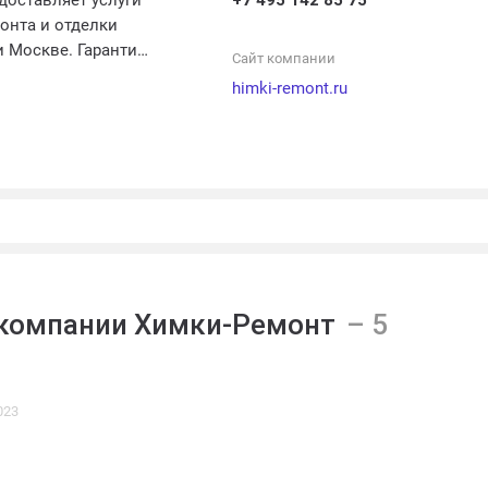
доставляет услуги
+7 495 142 85 75
онта и отделки
и Москве. Гарантия
Сайт компании
работ.
himki-remont.ru
компании Химки-Ремонт
023