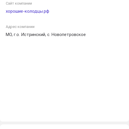
ожидания своих клиентов.
Сайт компании
хорошие-колодцы.рф
Адрес компании
МО, г.о. Истринский, с. Новопетровское