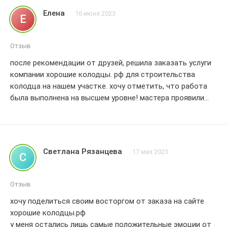
Елена
16 июня 2023
Е
Отзыв
после рекомендации от друзей, решила заказать услуги
компании хорошие колодцы. рф для строительства
колодца на нашем участке. хочу отметить, что работа
была выполнена на высшем уровне! мастера проявили
профессионализм и внимание к деталям. колодец
получился прочным и надежным, а сам процесс
строительства прошел гладко и без задержек. очень
довольна результатом и рекомендую даную компанию
Светлана Рязанцева
17 мая 2023
С
всем женщинам, ищущим надежных исполнителей!
оценка 5 звезд!
Отзыв
хочу поделиться своим восторгом от заказа на сайте
хорошие колодцы.рф
у меня остались лишь самые положительные эмоции от