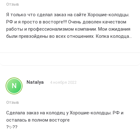
Отзыв
Я только что сделал заказ на сайте Хорошие-колодцы.
РФ и я просто в восторге!!! Очень доволен качеством
работы и профессионализмом компании. Мои ожидания
были превзойдены во всех отношениях. Копка колодца
была выполнена быстро и аккуратно,сотрудники
компании проявили большой опыт и знания в своей
работе. Результат превзошел все мои ожидания!!!
Колодец выглядит идеально,безупречно выполненный. Я
очень благодарен Хорошие-колодцы. РФ за отличное
обслуживание и качественную работу. Безусловно,я
Natalya
4 ноября 2022
N
рекомендую эту компанию всем,кто ищет надежного и
профессионального исполнителя для своих
строительных проектов. Спасибо вам огромное!!!
Отзыв
Сделала заказ на колодец у Хорошие-колодцы. РФ и
осталась в полном восторге
?✨??