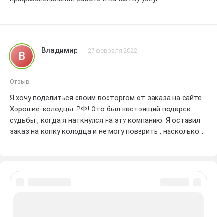
Владимир
27 февраля 2022
В
Отзыв
Я хочу поделиться своим восторгом от заказа на сайте
Хорошие-колодцы. РФ! Это был настоящий подарок
судьбы , когда я наткнулся на эту компанию. Я оставил
заказ на копку колодца и не могу поверить , насколько
они быстро и профессионально выполнили его. Ребята
настоящие мастера своего дела! Они не только быстро
и аккуратно справились с работой , но и оставили место
в безупречном порядке. Мне нравится , какие они
безотказные и надежные. Я уже рекомендовал Хорошие-
колодцы. РФ своим друзьям и соседям , и они также
остались в полном восторге от качества работы.