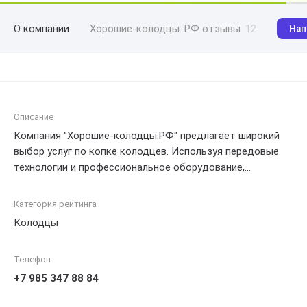
О компании
Хорошие-колодцы. РФ отзывы
12
Нап
Описание
Компания "Хорошие-колодцы.РФ" предлагает широкий
выбор услуг по копке колодцев. Используя передовые
технологии и профессиональное оборудование,
специалисты компании осуществляют качественное
бурение скважин различной глубины и диаметра. Они
Категория рейтинга
также предоставляют услуги по чистке, обслуживанию и
Колодцы
ремонту колодцев, а также монтажу различных систем
фильтрации и насосов. Компания "Хорошие-колодцы.РФ"
Телефон
гарантирует высокое качество выполненных работ,
надежность и долговечность предоставляемых услуг,
+7 985 347 88 84
всегда стремясь удовлетворить потребности и