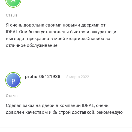
двери прекрасно подошли. У нас теперь чудесные двери
от компании IDEAL!!! Очень рекомендую эту компанию,
Отзыв
и мы обязательно будем заказывать у них еще!!!
Я очень довольна своими новыми дверями от
Благодарю компанию IDEAL за прекрасный сервис и
IDEAL.Они были установлены быстро и аккуратно ,и
качественную продукцию!!!
выглядят прекрасно в моей квартире.Спасибо за
отличное обслуживание!
prohor05121988
8 марта 2022
p
Отзыв
Сделал заказ на двери в компании IDEAL, очень
доволен качеством и быстрой доставкой, рекомендую