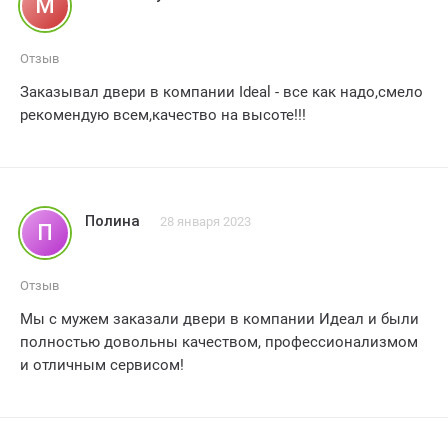
М
компанию Ideal всем, кто ищет надежные и стильные
двери для своего дома! Большое спасибо!
Отзыв
Заказывал двери в компании Ideal - все как надо,смело
рекомендую всем,качество на высоте!!!
Полина
28 января 2023
П
Отзыв
Мы с мужем заказали двери в компании Идеал и были
полностью довольны качеством, профессионализмом
и отличным сервисом!