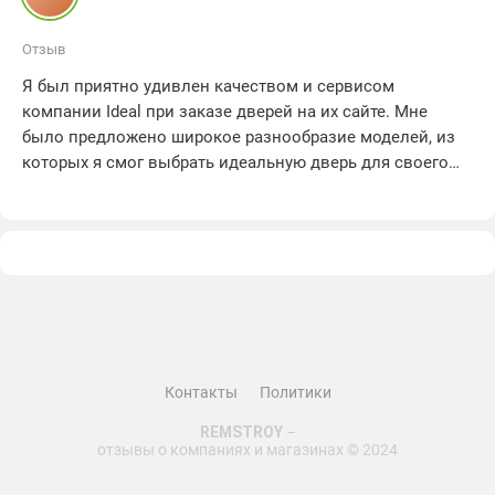
Отзыв
Я был приятно удивлен качеством и сервисом
компании Ideal при заказе дверей на их сайте. Мне
было предложено широкое разнообразие моделей, из
которых я смог выбрать идеальную дверь для своего
дома. Оформление заказа было простым и удобным, а
доставка произошла в оговоренные сроки. Когда я
увидел свою новую дверь, я просто не мог поверить
своим глазам. Качество материалов и отделки
превзошло все мои ожидания. Я безмерно доволен
своей покупкой и рекомендую компанию Ideal всем, кто
ищет надежного поставщика дверей. Большое спасибо
за отличный опыт покупки!
Контакты
Политики
REMSTROY
–
отзывы о компаниях и магазинах © 2024