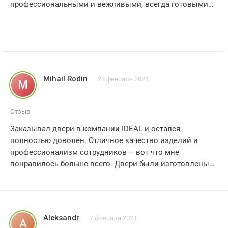
профессиональными и вежливыми, всегда готовыми
помочь. ?? Мне было очень приятно общаться с ними,
такое обслуживание – редкость! ?? Качество моих
новых дверей превзошло все ожидания – они просто
идеальны! ?? Я чувствую, что мой дом стал намного
уютнее и безопаснее благодаря Ideal! Спасибо вам за
отличную работу! ??
Mihail Rodin
23 февраля 2021
M
Отзыв
Заказывал двери в компании IDEAL и остался
полностью доволен. Отличное качество изделий и
профессионализм сотрудников – вот что мне
понравилось больше всего. Двери были изготовлены
по всем моим требованиям и с учетом всех
особенностей моего интерьера. Удобная доставка и
оперативный монтаж только улучшили впечатление.
Большое спасибо компании IDEAL за отличное
Aleksandr
7 февраля 2021
A
обслуживание! Рекомендую всем!