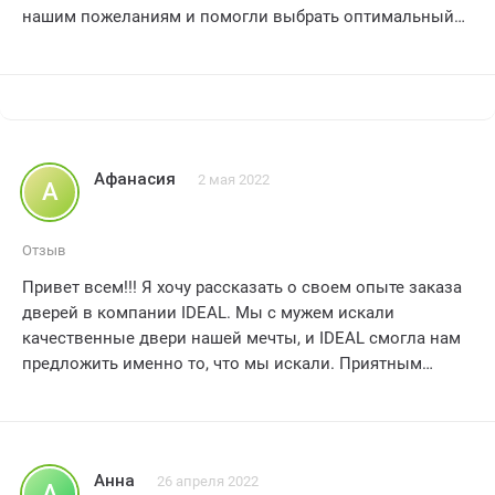
нашим пожеланиям и помогли выбрать оптимальный
вариант дверей для нашего дома. Установка прошла
очень быстро и качественно. Теперь наш дом выглядит
еще более стильно и уютно. Спасибо компании IDEAL за
отличный сервис и качественный продукт! Мы с
удовольствием рекомендуем эту компанию всем
нашим друзьям и знакомым!
Афанасия
2 мая 2022
А
Отзыв
Привет всем!!! Я хочу рассказать о своем опыте заказа
дверей в компании IDEAL. Мы с мужем искали
качественные двери нашей мечты, и IDEAL смогла нам
предложить именно то, что мы искали. Приятным
сюрпризом стало наличие огромного выбора дверей
разных цветов и фактур. Качество и профессионализм
менеджеров компании поразили нас. Они оказались
очень отзывчивыми и помогли выбрать подходящие
Анна
26 апреля 2022
А
двери. Доставка и монтаж прошли без проблем, все