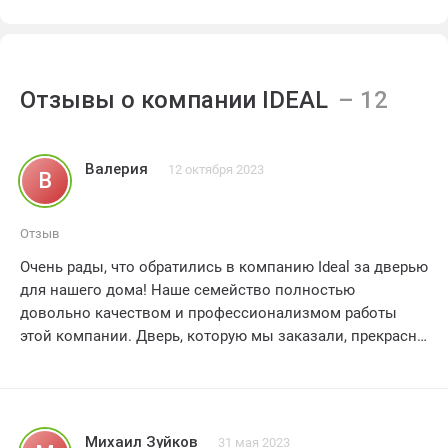
Отзывы о компании IDEAL
Валерия
12 октября 2023
В
Отзыв
Очень рады, что обратились в компанию Ideal за дверью
для нашего дома! Наше семейство полностью
довольно качеством и профессионализмом работы
этой компании. Дверь, которую мы заказали, прекрасно
вписалась в интерьер и оказалась очень надежной.
Мастера Ideal проявили высокую квалификацию и
установили дверь без каких-либо проблем. Мы
благодарны за отличное обслуживание и рекомендуем
Михаил Зуйков
31 мая 2023