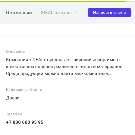
О компании
IDEAL отзывы
12
Написать отзыв
Описание
Компания «IDEAL» предлагает широкий ассортимент
качественных дверей различных типов и материалов.
Среди продукции можно найти межкомнатные,
входные, бронированные и огнеупорные двери. Кроме
того, клиентам доступны услуги по индивидуальному
Категория рейтинга
проектированию и изготовлению дверей под заказ, а
Двери
также монтажные работы. Компания обладает
высококвалифицированными специалистами и
Телефон
использует только проверенные материалы, что
обеспечивает надежность и долговечность продукции.
+7 800 600 95 95