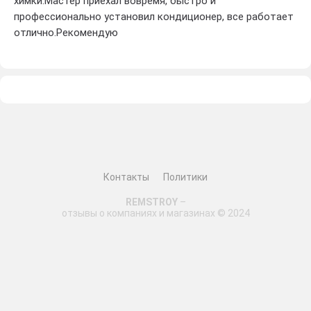
химки.Мастер приехал вовремя, быстро и
профессионально установил кондиционер, все работает
отлично.Рекомендую
Контакты
Политики
REMSTROY
–
отзывы о компаниях и магазинах © 2024