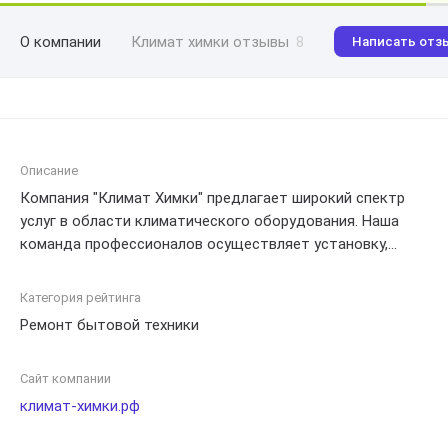
О компании
Климат химки отзывы
8
Написать отз
Описание
Компания "Климат Химки" предлагает широкий спектр
услуг в области климатического оборудования. Наша
команда профессионалов осуществляет установку,
ремонт и обслуживание систем кондиционирования,
вентиляции, отопления и других климатических
Категория рейтинга
устройств. Мы гарантируем качественное выполнение
Ремонт бытовой техники
работ и индивидуальный подход к каждому клиенту.
Сайт компании
климат-химки.рф