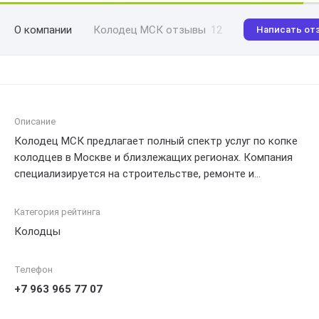
О компании
Колодец МСК отзывы
12
Написать от
Описание
Колодец МСК предлагает полный спектр услуг по копке
колодцев в Москве и близлежащих регионах. Компания
специализируется на строительстве, ремонте и
обслуживании колодцев любого типа и размера.
Колодец МСК обеспечивает высокое качество работ
Категория рейтинга
благодаря профессиональной команде специалистов и
Колодцы
использованию современного оборудования.
Независимо от того, требуется ли вам новый колодец,
Телефон
ремонт старого или профилактическое обслуживание,
Колодец МСК готов предложить надежные и
+7 963 965 77 07
эффективные решения для вашей инфраструктуры