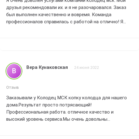
Я очень доволен услугами компании колодец мск. Мои
друзья рекомендовали их. и я не разочаровался. Заказ
был выполнен качественно и вовремя. Команда
профессионалов справилась с работой на отлично! Я
оцениваю их наивысшим рейтингом – 5 звезд. Большое
спасибо за отличное обслуживание!
Вера Кунаковская
24 июня 2022
В
Отзыв
Заказывали у Колодец МСК копку колодца для нашего
дома.Результат просто потрясающий!
Профессиональная работа. отличное качество и
высокий уровень сервиса.Мы очень довольны
сотрудничеством! ⭐⭐⭐⭐⭐