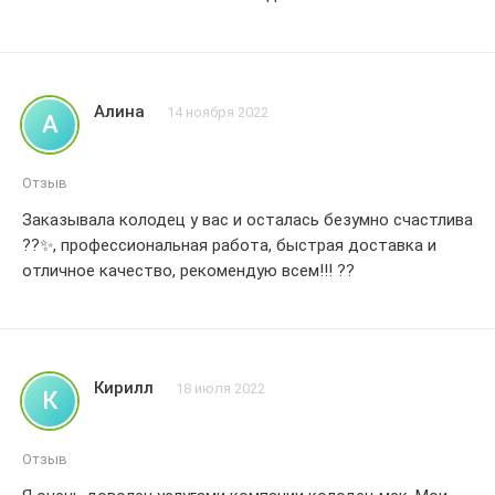
надежного партнера для строительства колодца. Это
материалов и оборудования также оказалось на
компания, которая делает свою работу
высоком уровне. Могу рекомендовать данную компанию
для выполнения подобных заказов. Рейтинг 4.
Алина
14 ноября 2022
А
Отзыв
Заказывала колодец у вас и осталась безумно счастлива
??✨, профессиональная работа, быстрая доставка и
отличное качество, рекомендую всем!!! ??
Кирилл
18 июля 2022
К
Отзыв