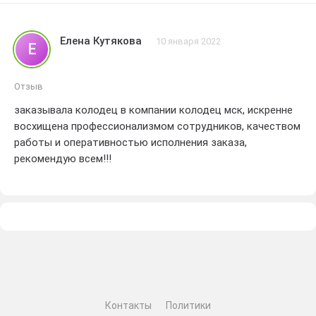
ожидания.Обязательно буду рекомендовать эту
компанию своим друзьям и знакомым.Огромное спасибо
Елена Кутякова
10 января 2022
Е
за отличную работу! Вас заслуженно оцениваю на 5
звезд.
Отзыв
заказывала колодец в компании колодец мск, искренне
восхищена профессионализмом сотрудников, качеством
работы и оперативностью исполнения заказа,
рекомендую всем!!!
Контакты
Политики