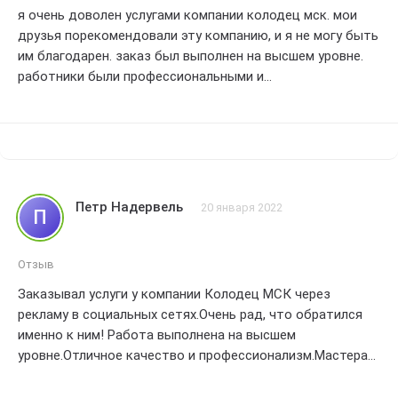
я очень доволен услугами компании колодец мск. мои
друзья порекомендовали эту компанию, и я не могу быть
им благодарен. заказ был выполнен на высшем уровне.
работники были профессиональными и
добросовестными. качество работы превзошло все мои
ожидания. теперь у меня отличный колодец благодаря
этой компании. рекомендую всем
пять звезд без сомнения
Петр Надервель
20 января 2022
П
Отзыв
Заказывал услуги у компании Колодец МСК через
рекламу в социальных сетях.Очень рад, что обратился
именно к ним! Работа выполнена на высшем
уровне.Отличное качество и профессионализм.Мастера
приехали вовремя, все сделали быстро и
аккуратно.Результат превзошел все мои