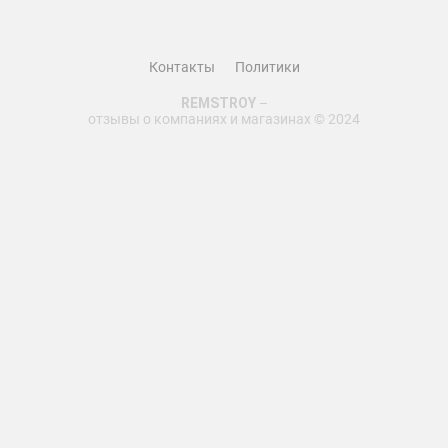
строительства колодцев. Не пожалеете о своем выборе!
Контакты
Политики
REMSTROY
–
отзывы о компаниях и магазинах © 2024