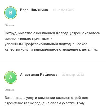
этапах работ. Работы были выполнены в срок, качество
оказанных услуг превзошло наши ожидания. Колодец
Вера Шимякина
13 ноября 2022
В
получился прочным и надежным, а также отлично
вписался в общий дизайн нашего участка. Мы
рекомендуем Колодец строй всем нашим знакомым и
Отзыв
соседям, и с уверенностью ставим этой компании
Сотрудничество с компанией Колодец строй оказалось
заслуженные 5 звезд! Большое спасибо за отличную
исключительно приятным и
работу!
успешным.Профессиональный подход, высокое
качество услуг и внимательное отношение к деталям
позволили мне получить идеально выполненный
заказ, за что я выражаю благодарность и рекомендую
данную компанию всем желающим.
Анастасия Рафикова
27 января 2022
А
Отзыв
Заказывала услуги компании колодец строй для
строительства колодца на своем участке. Хочу