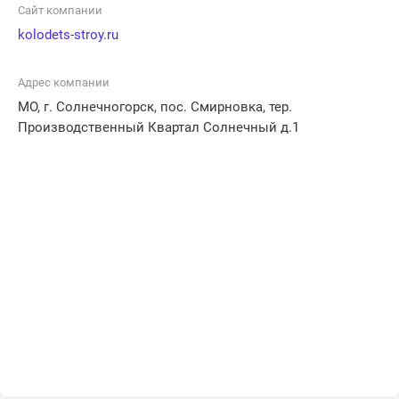
клиентам непрерывный доступ к чистой и
Сайт компании
качественной воде. Будучи командой профессионалов,
kolodets-stroy.ru
Колодец Строй предлагает индивидуальный подход к
каждому проекту и гарантирует высокий уровень
Адрес компании
сервиса.
МО, г. Солнечногорск, пос. Смирновка, тер.
Производственный Квартал Солнечный д.1