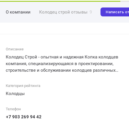
О компании
Колодец строй отзывы
9
Написать о
Описание
Колодец Строй - опытная и надежная Копка колодцев
компания, специализирующаяся в проектировании,
строительстве и обслуживании колодцев различных
типов и глубин. С полным пониманием важности
качественной водоснабжения, они предоставляют
Категория рейтинга
широкий спектр услуг, включая бурение скважин,
Колодцы
очистку воды, санацию колодцев и установку
насосного оборудования. Работая только с
Телефон
высококачественными материалами и современным
оборудованием, Колодец Строй гарантирует надежность
+7 903 269 94 42
и долговечность своих конструкций, обеспечивая