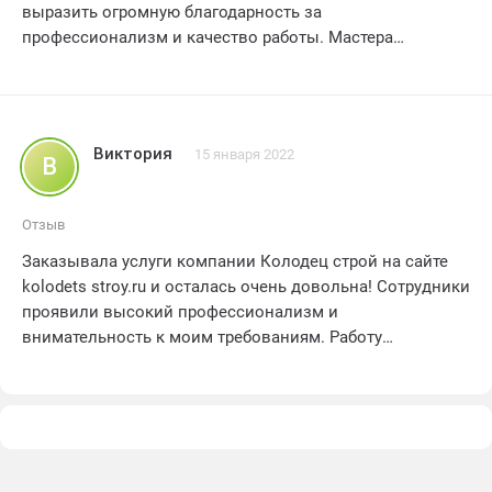
выразить огромную благодарность за
профессионализм и качество работы. Мастера
приехали вовремя, справились быстро и аккуратно.
Колодец получился прекрасным и функциональным.
Очень рада, что обратилась именно в эту компанию.
Рекомендую всем!!! Получила идеальный результат и
Виктория
15 января 2022
В
полное удовлетворение от сотрудничества. Спасибо!!!
Отзыв
Заказывала услуги компании Колодец строй на сайте
kolodets stroy.ru и осталась очень довольна! Сотрудники
проявили высокий профессионализм и
внимательность к моим требованиям. Работу
выполнили в срок и качественно. Колодец,который они
построили,превзошел все мои ожидания! Он стал
настоящей гордостью моего участка. Теперь у меня есть
надежный и безопасный источник воды. Спасибо
Колодец строй за отличную работу! Рекомендую эту
компанию всем,кто ищет профессионалов в области