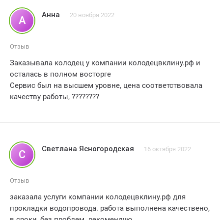
требования были учтены. Я остался доволен
Анна
20 ноября 2022
А
результатом и рекомендую колодецвклину.рф всем. кто
нуждается в услугах по бурению колодцев. Оценка - 5
звезд.
Отзыв
Заказывала колодец у компании колодецвклину.рф и
осталась в полном восторге
Сервис был на высшем уровне, цена соответствовала
качеству работы, ????????
Светлана Ясногородская
16 октября 2022
С
Отзыв
заказала услуги компании колодецвклину.рф для
прокладки водопровода. работа выполнена качествено,
в сроки, без проблем. рекомендую