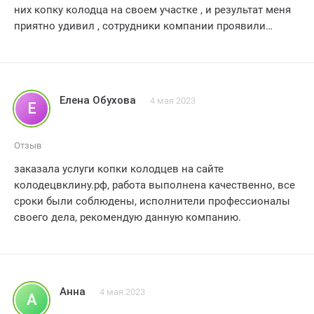
них копку колодца на своем участке , и результат меня
приятно удивил , сотрудники компании проявили
высокий профессионализм и ответственность в своей
работе , копка колодца была выполнена качественно и
в срок , ребята работали оперативно , несмотря на
сложные условия на моем участке , я остался доволен
Елена Обухова
4 мая 2023
Е
качеством работы и отношением к клиенту ,
рекомендую компанию колодецвклину.рф всем , кто
ищет надежного исполнителя для своих строительных
Отзыв
проектов , оценка - 5 звезд.
заказала услуги копки колодцев на сайте
колодецвклину.рф, работа выполнена качественно, все
сроки были соблюдены, исполнители профессионалы
своего дела, рекомендую данную компанию.
Анна
4 мая 2023
А