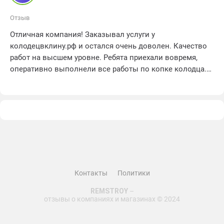
Отзыв
Отличная компания! Заказывал услуги у
колодецвклину.рф и остался очень доволен. Качество
работ на высшем уровне. Ребята приехали вовремя,
оперативно выполнели все работы по копке колодца.
Подобрали идеальное место для его установки. В
результате получился надежный и функциональный
колодец. Отдельное спасибо за профессионализм и
четкую коммуникацию. Рекомендую эту компанию
всем, кто ищет надежного исполнителя! Оценка 5 звезд!
Контакты
Политики
REMSTROY
–
отзывы о компаниях и магазинах © 2024