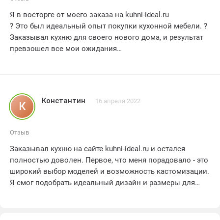
Я в восторге от моего заказа на kuhni-ideal.ru
? Это был идеальный опыт покупки кухонной мебели. ?
Заказывал кухню для своего нового дома, и результат
превзошел все мои ожидания
? Качество товара превосходное, каждая деталь
продумана до мелочей. ? Персонал компании был
очень отзывчивым и профессиональным, помог с
выбором и решением всех вопросов. ? Доставка
Константин
16 апреля 2022
К
прошла быстро и без каких-либо проблем. ? Мои
ожидания были полностью оправданы, и я очень рад,
что выбрал именно kuhni-ideal.ru для своего заказа. ?
Отзыв
Большое спасибо за отличный сервис и качественную
Заказывал кухню на сайте kuhni-ideal.ru и остался
мебель
полностью доволен. Первое, что меня порадовало - это
Рекомендую всем
широкий выбор моделей и возможность кастомизации.
?
Я смог подобрать идеальный дизайн и размеры для
своей кухни. Доставка прошла вовремя, все было
аккуратно упаковано. Качество кухни превзошло мои
ожидания - материалы высокого качества, прочные и