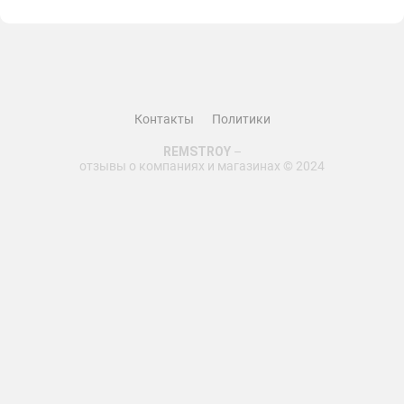
долговечные. Сборка была легкой и быстрой,
инструкции были понятными. В результате, у меня
теперь прекрасная и стильная кухня, о которой мечтал.
Рекомендую kuhni-ideal.ru всем, кто ищет качественную
и надежную мебель для кухни. Настоящий отличный
опыт покупки
Контакты
Политики
5 звезд
REMSTROY
–
отзывы о компаниях и магазинах © 2024