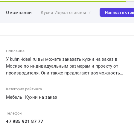
О компании
Кухни Идеал отзывы
7
Написать отз
Описание
У kuhni-ideal.ru вы можете заказать кухни на заказ в
Москве по индивидуальным размерам и проекту от
производителя. Они также предлагают возможность
купить белорусскую кухню в Москве по доступным
ценам и заказать кухню ЗОВ с доставкой.
Категория рейтинга
Мебель
Кухни на заказ
Телефон
+7 985 921 87 77