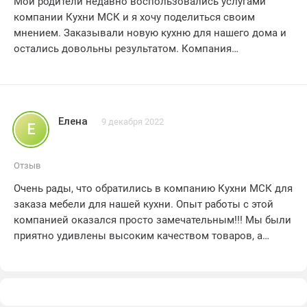
Мои родители недавно воспользовались услугами
жизни! огромное спасибо вам. ребята. за этот
обнаружилось. Лучше доплатить 100 тыс и обратиться в
компании Кухни МСК и я хочу поделиться своим
незабываемый опыт! рекомендую всем без сомнения! 5
фирму, где сделают правда качественно и красиво
мнением. Заказывали новую кухню для нашего дома и
звезд рулят!
остались довольны результатом. Компания
предоставила широкий выбор дизайнов и материалов.
позволяющих создать уютную и функциональную
кухню. Качество мебели на высоком уровне. все детали
были аккуратно собраны. Исполнение заказа прошло в
Елена
9 декабря 2022
Е
срок. а сотрудники компании оказались вежливыми и
профессиональными. Мы рекомендуем Кухни МСК
всем. кто ищет надежного производителя кухонной
Отзыв
мебели. Спасибо за отличное обслуживание!
Очень рады, что обратились в компанию Кухни МСК для
заказа мебели для нашей кухни. Опыт работы с этой
компанией оказался просто замечательным!!! Мы были
приятно удивлены высоким качеством товаров, а
также профессионализмом персонала. Наши родители
были очень довольны результатом. Мебель выглядит
стильно и современно, а также функциональна. Мы
уверены, что это будет служить нам долгие годы.