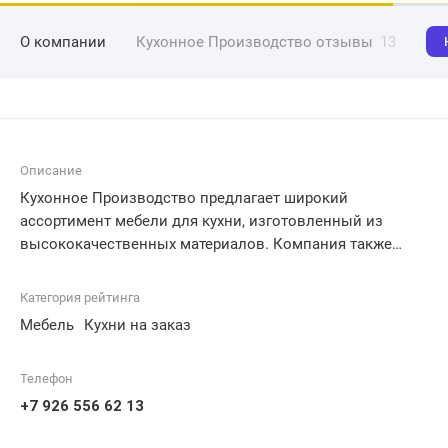
О компании
Кухонное Производство отзывы
13
Описание
Кухонное Производство предлагает широкий
ассортимент мебели для кухни, изготовленный из
высококачественных материалов. Компания также
обеспечивает услуги по изготовлению кухонной мебели
по индивидуальным заказам, а также доставке и
Категория рейтинга
монтажу. Опытные мастера Кухонного Производства
Мебель
Кухни на заказ
гарантируют высокое качество продукции и
персональный подход к каждому клиенту.
Телефон
+7 926 556 62 13