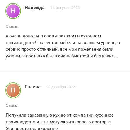
чтобы их компанию я рассматривал как вариант. На
Надежда
14 февраля 2023
Н
сайте этой конторы я никогда не был, контакты свои им
не оставлял. Знаю как работает это схема и как воруют
номера с сайтов конкурентов.
Отзыв
я очень довольна своим заказом в кухонном
производстве!!! качество мебели на высшем уровне, а
сервис просто отличный. все мои пожелания были
учтены, а доставка была очень быстрой и без каких-
либо проблем. я рекомендую эту компанию всем, кто
ищет качественную мебель для кухни. спасибо!!!
Полина
29 декабря 2022
П
Отзыв
Получила заказанную кухню от компании кухонное
производство и я не могу скрыть своего восторга
Это просто великолепно