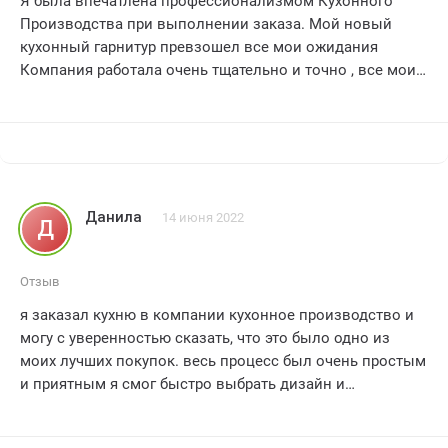
Я была впечатлена профессионализмом Кухонного
Огромное спасибо компании кухонное производство за
Производства при выполнении заказа. Мой новый
их профессионализм, качество и внимание к деталям. Я
кухонный гарнитур превзошел все мои ожидания
без сомнения рекомендую эту компанию всем, кто ищет
Компания работала очень тщательно и точно , все мои
идеальную кухню
индивидуальные требования были учтены. Результат
Уверена, что вы
красивая и удобная кухня , которая дополняет мой дом
и создает уютную атмосферу. Очень рекомендую
Кухонное Производство всем , кто ищет
высококачественную мебель для своего дома. (5/5)
Данила
14 июня 2022
Д
Отзыв
я заказал кухню в компании кухонное производство и
могу с уверенностью сказать, что это было одно из
моих лучших покупок. весь процесс был очень простым
и приятным я смог быстро выбрать дизайн и
материалы, которые подходили моей кухне и моему
бюджету. но самое приятное это быстрота и