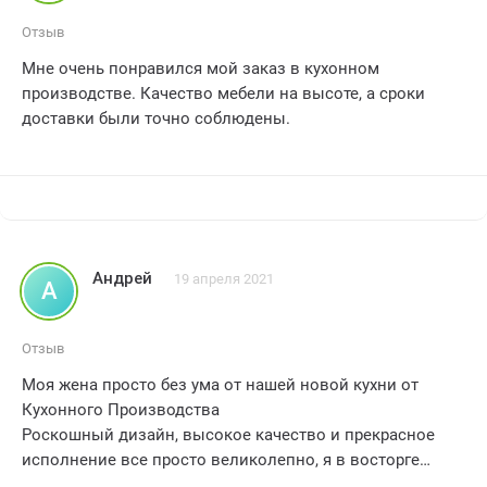
учтены – результат превзошел все наши ожидания.
Отзыв
особое внимание мы хотим уделить сотрудникам
Мне очень понравился мой заказ в кухонном
компании. мастера, которые установили кухню,
производстве. Качество мебели на высоте, а сроки
работали с таким энтузиазмом и профессионализмом,
доставки были точно соблюдены.
что мы просто не могли не оценить их труд. они
справились с задачей быстро и качественно, уделяя
внимание каждой мелочи.
наше сотрудничество с кухонным производством было
приятным и без проблем. мы всегда получали
своевременную информацию о ходе работы, а
менеджеры были готовы помочь и ответить на все
Андрей
19 апреля 2021
А
наши вопросы. мы почувствовали заботу и внимание к
нам, как клиентам.
единственная причина, по которой мы даем 4 звезды, а
Отзыв
не 5, это небольшие задержки в сроках
Моя жена просто без ума от нашей новой кухни от
Кухонного Производства
Роскошный дизайн, высокое качество и прекрасное
исполнение все просто великолепно, я в восторге
Спасибо за незабываемую покупку