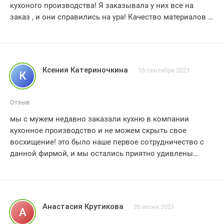
кухоного производства! Я заказывала у них все на
процесс заказа еще более приятным. однозначный пять
заказ , и они справились на ура! Качество материалов и
звезд!
изготовление на высшем уровне
Я теперь чувствую себя настоящей поварихой в своей
кухне
Большое спасибо! 5 звезд! ????? #кухоноепроизводство
Ксения Катериночкина
16 сентября 2021
К
#отличноекачество #рекомендую
Отзыв
мы с мужем недавно заказали кухню в компании
кухонное производство и не можем скрыть свое
восхищение! это было наше первое сотрудничество с
данной фирмой, и мы остались приятно удивлены
качеством и профессионализмом, проявленными в
процессе работы.
наша кухня выглядит просто великолепно! каждая
деталь продумана до мелочей, а дизайн идеально
Анастасия Крутикова
26 июня 2021
А
сочетается с интерьером нашего дома. мы
почувствовали, что наши пожелания были услышаны и