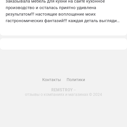
заказывала мебель для кухни на сайте кухонное
производство и осталась приятно удивлена
результатом!!! настоящее воплощение моих
гастрономических фантазий!!! каждая деталь выглядит
стильно и аккуратно, а качество исполнения – на
высоте
мне нравится, как мебель гармонично вписалась в
интерьер моей кухни, придавая ей особый шарм
отдельно хочу отметить прекрасный сервис,
оперативность и внимание к деталям со стороны
команды кухонное производство
все мои вопросы были решены быстро и
профессионально
Контакты
Политики
рекомендую всем, кто ценит качество и стиль!!! моя
REMSTROY
–
оценка – 4 из 5
отзывы о компаниях и магазинах © 2024