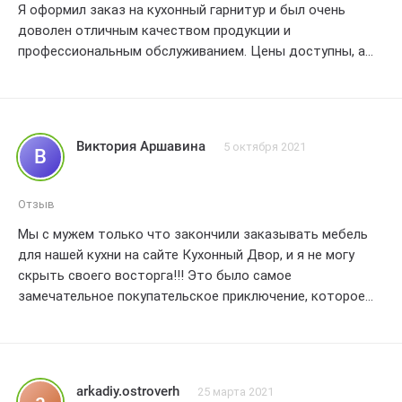
Я оформил заказ на кухонный гарнитур и был очень
продумана до мелочей, а материалы, использованные на
доволен отличным качеством продукции и
производстве, доказывают высокое качество изделий.
профессиональным обслуживанием. Цены доступны, а
Мы действительно ощущаем, что вложили свои деньги
качество высокое. Очень рекомендую эту компанию для
во что-то надежное и долговечное.
покупки мебели.
Мы хотели бы отметить, что компания Кухонный Двор
действительно ценит своих клиентов. Отзывчивость и
профессионализм сотрудников были на высшем уровне.
Виктория Аршавина
5 октября 2021
В
Мы рекомендуем эту компанию всем, кто ищет
качественную мебель для кухни.
В целом, наш опыт работы с Кухонным Двором оказался
Отзыв
приятным и успешным. Мы никак не могли оставить
Мы с мужем только что закончили заказывать мебель
отрицательный отз
для нашей кухни на сайте Кухонный Двор, и я не могу
скрыть своего восторга!!! Это было самое
замечательное покупательское приключение, которое
мы когда-либо испытывали. С самого начала нашего
взаимодействия с этой компанией, мы почувствовали
искреннюю заботу и внимание к каждой детали нашего
заказа.
arkadiy.ostroverh
25 марта 2021
a
Удивительно, насколько профессионально и