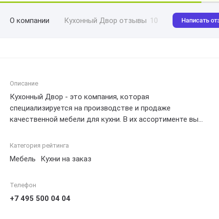
О компании
Кухонный Двор отзывы
10
Написать от
Описание
Кухонный Двор - это компания, которая
специализируется на производстве и продаже
качественной мебели для кухни. В их ассортименте вы
найдете различные модели кухонных гарнитуров, столов,
стульев и другой мебели для комфортного и
Категория рейтинга
функционального обустройства кухни. Кроме того,
Мебель
Кухни на заказ
Кухонный Двор предоставляет услуги по изготовлению
мебели на заказ, что позволяет клиентам создавать
Телефон
уникальный дизайн своей кухни с учетом всех своих
предпочтений и потребностей.
+7 495 500 04 04