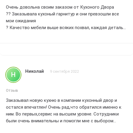
Очень довольна своим заказом от Кухоного Двора
?? Заказывала кухоный гарнитур и они превзошли все
мои ожидания
? Качество мебели выше всяких похвал, каждая деталь
продумана до мелочей. ??? Доставили заказ вовремя и
установили все быстро и аккуратно. ??? Отдельное
спасибо за прекрасное обслуживание и внимание к
деталям
?? Рекомендую Кухоный Двор всем, кто ищет
качественую и стильную мебель для кухни
Николай
9 сентября 2022
Н
???
Отзыв
Заказывал новую кухню в компании кухонный двор и
остался впечатлен! Очень рад,что обратился именно к
ним. Во первых,сервис на высшем уровне. Сотрудники
были очень внимательны и помогли мне с выбором
идеальной кухни. Во вторых,сама мебель высочайшего