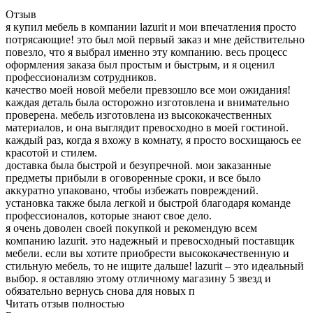
Отзыв
я купил мебель в компании lazurit и мои впечатления просто
потрясающие! это был мой первый заказ и мне действительно
повезло, что я выбрал именно эту компанию. весь процесс
оформления заказа был простым и быстрым, и я оценил
профессионализм сотрудников.
качество моей новой мебели превзошло все мои ожидания!
каждая деталь была осторожно изготовлена и внимательно
проверена. мебель изготовлена из высококачественных
материалов, и она выглядит превосходно в моей гостиной.
каждый раз, когда я вхожу в комнату, я просто восхищаюсь ее
красотой и стилем.
доставка была быстрой и безупречной. мои заказанные
предметы прибыли в оговоренные сроки, и все было
аккуратно упаковано, чтобы избежать повреждений.
установка также была легкой и быстрой благодаря команде
профессионалов, которые знают свое дело.
я очень доволен своей покупкой и рекомендую всем
компанию lazurit. это надежный и превосходный поставщик
мебели. если вы хотите приобрести высококачественную и
стильную мебель, то не ищите дальше! lazurit – это идеальный
выбор. я оставляю этому отличному магазину 5 звезд и
обязательно вернусь снова для новых п
Читать отзыв полностью