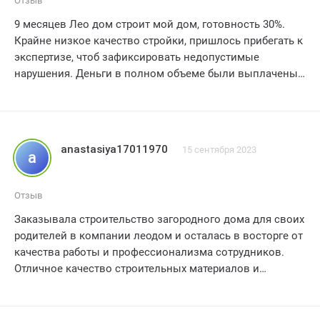
Отзыв
9 месяцев Лео дом строит мой дом, готовность 30%.
Крайне низкое качество стройки, пришлось прибегать к
экспертизе, чтоб зафиксировать недопустимые
нарушения. Деньги в полном объеме были выплачены
еще в июне 2024г, сейчас февраль 25-го.
Мошеннические схемы подписания договоров,
избегание ответственности, систематическое вранье,
нарушение всех договоренностей и сроков. Компания
anastasiya17011970
15 сентября 2023
a
отказывается возвращать деньги, кормит очередными
«завтра»… Три дня работают - полтора месяца все снова
стоит.
Отзыв
Все брошено на участке, в открытом доме
Заказывала строительство загородного дома для своих
стройматериалы, фурнитура, на участке не убраны
родителей в компании леодом и осталась в восторге от
детали крыши. За 9 месяцев даже теплый контур не
качества работы и профессионализма сотрудников.
выполнен и не закончен и конца этому не видно.
Отличное качество строительных материалов и
Работать некому, нет качественных бригадиров и
соблюдение всех сроков выполнения работ – 5 звезд
прорабов.
Думаю, что картина сотрудничества с этим