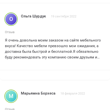
вежливым и отзывчивым, готовым помочь в любое
время. ?‍??‍♀️ спасибо, мебельный вкус, за прекрасный
опыт покупки мебели
Ольга Шурдук
19 сентября 2022
О
рекомендую всем
??
Отзыв
Я очень довольна моим заказом на сайте мебельного
вкуса! Качество мебели превзошло мои ожидания, а
доставка была быстрой и бесплатной.Я обязательно
буду рекомендовать эту компанию своим друзьям и
родным.Спасибо за прекрасный опыт покупок!
Марьямна Борхеса
18 февраля 2022
М
Отзыв