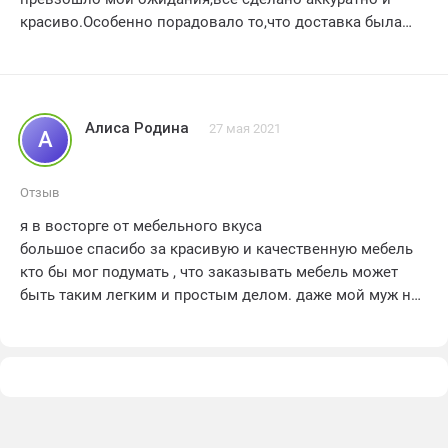
красиво.Особенно порадовало то,что доставка была
оперативной,а сборка прошла без проблем.Я
рекомендую эту компанию всем,кто ищет качественную
мебель по доступной цене.Хорошая работа,оценка - 4.
Алиса Родина
27 мая 2021
А
Отзыв
я в восторге от мебельного вкуса
большое спасибо за красивую и качественную мебель
кто бы мог подумать , что заказывать мебель может
быть таким легким и простым делом. даже мой муж не
смог противостоять и готов был сам ездить за моей
новой шкаф купе и устанавливать его. одним словом
мебельный вкус это идеальный выбор для всех женщин
, которые хотят ощущать себя королевами в своем
собственном доме