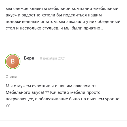
мы свежие клиенты мебельной компании «мебельный
вкус» и радостно хотели бы поделиться нашим
положительным опытом, мы заказали у них обеденный
стол и несколько стульев, и мы были приятно
удивлены скоростью и профессионализмом всего
процесса.
от самого начала, сотрудники «мебельного вкуса» были
очень отзывчивыми и готовыми помочь с любым
Вера
8 декабря 2021
В
вопросом, который у нас возникал, мы оцениваем, что
они постоянно сообщали нам о статусе нашего заказа и
давали полезные советы, когда мы их просили.
Отзыв
когда наши мебельные изделия были готовы, доставка
Мы с мужем счастливы с нашим заказом от
была быстрой и безопасной, мое мужу было очень
Мебельного вкуса! ?? Качество мебели просто
комфортно с грузчиками-экспедиторами, когда они
потрясающее, а обслуживание было на высшем уровне!
доставили нашу мебель в наш дом, они были очень
??
вежливы и профессиональны, когда они
устанавливали мебель на место.
в целом, мы очень довольны обслуживанием
«мебельного вкуса» и нашими новыми мебельными