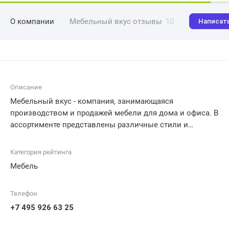
О компании
Мебельный вкус отзывы
10
Написат
Описание
Мебельный вкус - компания, занимающаяся
производством и продажей мебели для дома и офиса. В
ассортименте представлены различные стили и
направления, от классики до современности. Компания
гарантирует высокое качество продукции и
Категория рейтинга
предоставляет услуги по индивидуальному заказу
Мебель
мебели. Кроме того, у Мебельного вкуса есть доставка
и монтаж мебели, что облегчает процесс покупки и
Телефон
обустройства интерьера.
+7 495 926 63 25