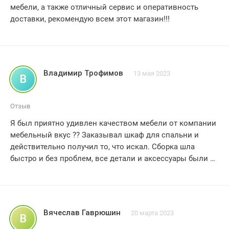
мебели, а также отличный сервис и оперативность
доставки, рекомендую всем этот магазин!!!
Владимир Трофимов
13 мая 2023
В
Отзыв
Я был приятно удивлен качеством мебели от компании
мебельный вкус ?? Заказывал шкаф для спальни и
действительно получил то, что искал. Сборка шла
быстро и без проблем, все детали и аксессуары были в
комплекте. Шкаф выглядит стильно и надежно,
материалы ощущаются качествеными. Теперь у меня
есть идеальное место для хранения одежды и вещей.
Спасибо мебельный вкус за отличный сервис и
Вячеслав Гаврюшин
20 марта 2023
В
хорошую мебель! Буду рекомендовать друзьям и