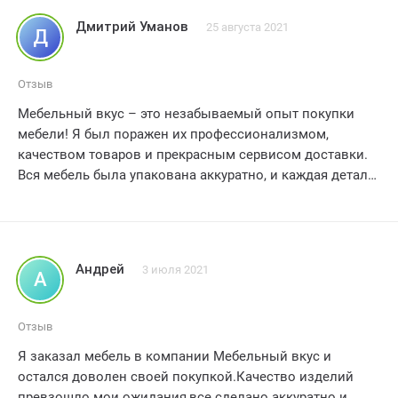
приобретениями, мы настоятельно рекомендуем эту
Дмитрий Уманов
25 августа 2021
Д
компанию всем, кто интересуется качественной
мебелью, отличным обслуживанием клиентов и
конкурентоспособными ценами, мы обязательно будем
Отзыв
заказывать у них снова в будущем
Мебельный вкус – это незабываемый опыт покупки
мебели! Я был поражен их профессионализмом,
качеством товаров и прекрасным сервисом доставки.
Вся мебель была упакована аккуратно, и каждая деталь
превзошла мои ожидания. Спасибо за такое
замечательное обслуживание, я обязательно буду
заказывать у вас снова!
Андрей
3 июля 2021
А
Отзыв
Я заказал мебель в компании Мебельный вкус и
остался доволен своей покупкой.Качество изделий
превзошло мои ожидания,все сделано аккуратно и