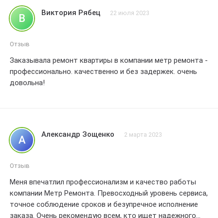
превзошел все ожидания. Я очень довольна своим
Виктория Рябец
22 июля 2023
В
выбором и рекомендую компанию Метр ремонта всем ,
кто ищет надежного партнера для своего ремонта.
Большое спасибо за вашу работу и за то , что
Отзыв
превратили мою квартиру в настоящий уютный дом!!!
Заказывала ремонт квартиры в компании метр ремонта -
профессионально. качественно и без задержек. очень
довольна!
Александр Зощенко
2 марта 2023
А
Отзыв
Меня впечатлил профессионализм и качество работы
компании Метр Ремонта. Превосходный уровень сервиса,
точное соблюдение сроков и безупречное исполнение
заказа. Очень рекомендую всем, кто ищет надежного