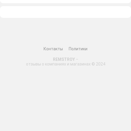
Контакты
Политики
REMSTROY
–
отзывы о компаниях и магазинах © 2024