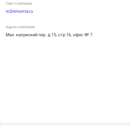
идеально выполненные работы по доступным ценам.
Сайт компании
m2remonta.ru
Адрес компании
Мал. калужский пер. д.15, стр.16, офис № 7