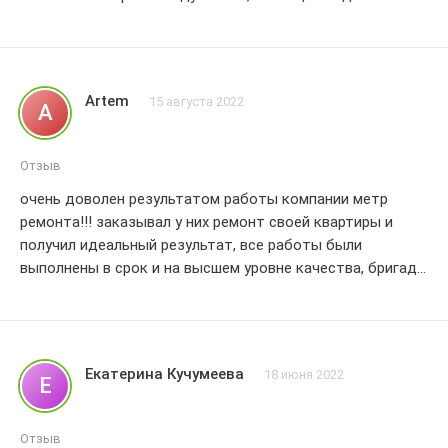
подрядчика для ремонта квартиры.
Artem
15 августа 2022
A
Отзыв
очень доволен результатом работы компании метр
ремонта!!! заказывал у них ремонт своей квартиры и
получил идеальный результат, все работы были
выполнены в срок и на высшем уровне качества, бригада
работников оказалась профессиональной и
ответственной, отдельно хочу отметить качество
материалов, которые использовались при ремонте, все
было сделано с учетом моих пожеланий и требований,
Екатерина Кучумеева
18 июня 2022
Е
большое спасибо за отличную работу!!! обязательно
буду рекомендовать метр ремонта всем своим
знакомым, всем советую обратиться и убедиться в
Отзыв