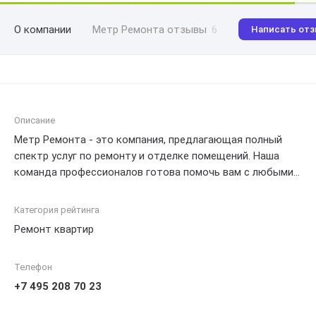
О компании
Метр Ремонта отзывы
6
Написать от
Описание
Метр Ремонта - это компания, предлагающая полный
спектр услуг по ремонту и отделке помещений. Наша
команда профессионалов готова помочь вам с любыми
задачами, связанными с ремонтом квартир, офисов и
коммерческих помещений. Мы осуществляем работы по
Категория рейтинга
электрике, сантехнике, отделке стен и потолков,
Ремонт квартир
установке напольных покрытий и другим видам
отделочных работ. Наш приоритет - качество и
Телефон
надежность, поэтому мы используем только
высококачественные материалы и современное
+7 495 208 70 23
оборудование. Доверьте нам свой ремонт и получите