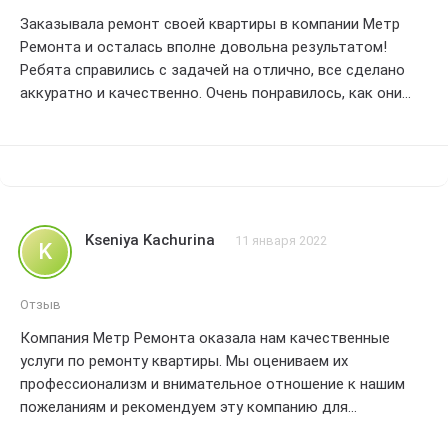
высоком профессионализме этой компании.
Заказывала ремонт своей квартиры в компании Метр
Ремонта и осталась вполне довольна результатом!
Ребята справились с задачей на отлично, все сделано
аккуратно и качественно. Очень понравилось, как они
обработали все мои пожелания и даже добавили
несколько креативных идей. Рада, что выбрала именно
эту компанию, теперь моя квартира выглядит
совершенно новой! С уверенностью могу рекомендовать
Метр Ремонта всем, кто ищет надежного подрядчика
для своего ремонта. Спасибо вам за вашу работу!
Kseniya Kachurina
11 января 2022
K
Отзыв
Компания Метр Ремонта оказала нам качественные
услуги по ремонту квартиры. Мы оцениваем их
профессионализм и внимательное отношение к нашим
пожеланиям и рекомендуем эту компанию для
проведения ремонтных работ. Рейтинг: 4.