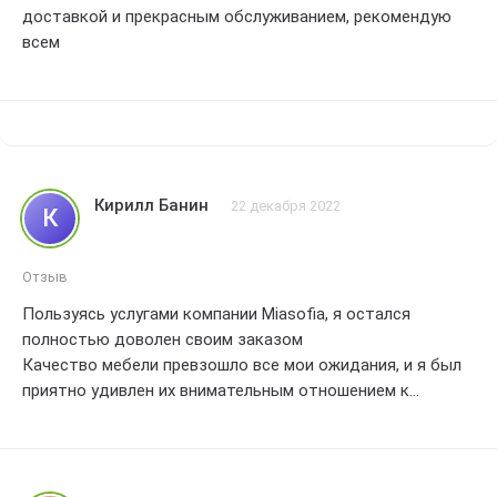
доставкой и прекрасным обслуживанием, рекомендую
всем
Кирилл Банин
22 декабря 2022
К
Отзыв
Пользуясь услугами компании Miasofia, я остался
полностью доволен своим заказом
Качество мебели превзошло все мои ожидания, и я был
приятно удивлен их внимательным отношением к
деталям
Кроме того, доставка была осуществлена вовремя и без
каких-либо проблем
Я непременно рекомендую Miasofia всем родителям,