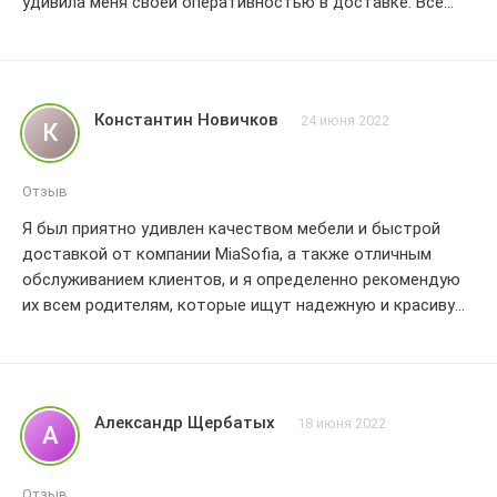
удивила меня своей оперативностью в доставке. Все
просто идеально , и я уже рекомендую MiaSofia всем
своим друзьям и знакомым
Константин Новичков
24 июня 2022
К
Отзыв
Я был приятно удивлен качеством мебели и быстрой
доставкой от компании MiaSofia, а также отличным
обслуживанием клиентов, и я определенно рекомендую
их всем родителям, которые ищут надежную и красивую
мебель для детской комнаты.
Александр Щербатых
18 июня 2022
А
Отзыв