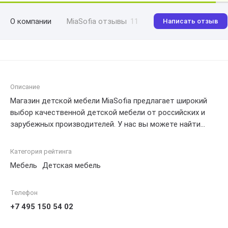
О компании
MiaSofia отзывы
11
Написать отзыв
Описание
Магазин детской мебели MiaSofia предлагает широкий
выбор качественной детской мебели от российских и
зарубежных производителей. У нас вы можете найти
комнаты для мальчиков и девочек, а также оформить
доставку по всей России.
Категория рейтинга
Мебель
Детская мебель
Телефон
+7 495 150 54 02