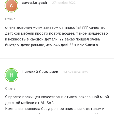
savva.kotyash
27 ноября 2022
s
которые ищут высококачественную мебель для своих
малышей
Большое спасибо за отличное обслуживание! Оценка - 5
Отзыв
звезд
очень доволен моим заказом от miasofia! ??? качество
детской мебели просто потрясающее, такое изящество
и нежность в каждой детали! ??️ заказ пришел очень
быстро, даже раньше, чем ожидал! ?? я влюбился в
дизайн и функциональность товаров, и моя малышка
просто счастлива с новой кроваткой и шкафчиком! ???
спасибо вам, miasofia, за отличное обслуживание и
прекрасный опыт покупки! рекомендую всем! ??
Николай Якимычев
24 октября 2022
Н
#счастливыйклиент
Отзыв
Я просто восхищен качеством и стилем заказанной мной
детской мебели от MiaSofia
Компания проявила безупречное внимание к деталям и