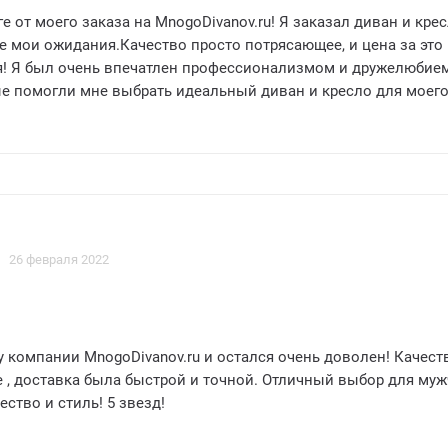
е от моего заказа на MnogoDivanov.ru! Я заказал диван и крес
е мои ожидания.Качество просто потрясающее, и цена за это
я! Я был очень впечатлен профессионализмом и дружелюбие
ые помогли мне выбрать идеальный диван и кресло для моег
нь приятно работать с этой компанией, и я определено буду
 всем своим друзьям и семье.Большое спасибо MnogoDivanov.
купки мебели!
26 февраля 2022
 компании MnogoDivanov.ru и остался очень доволен! Качест
 , доставка была быстрой и точной. Отличный выбор для муж
ество и стиль! 5 звезд!