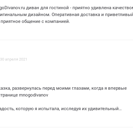
oDivanov.ru диван для гостиной - приятно удивлена качество
ригинальным дизайном. Оперативная доставка и приветливы
 приятное общение с компанией.
30 апреля 2021
азка, развернулась перед моими глазами, когда я впервые
странице mnogodivanov
дость, которую я испытала, исследуя их удивительный
и, была сопоставима с чувством детского восторга
цетворяет великолепие и красоту, ведь каждый предмет мебе
тоящим произведением искусства, созданным для того, чтобы