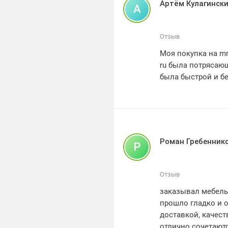
Артём Кулагинск
А
Отзыв
Моя покупка на m
ru была потрясающ
была быстрой и б
Роман Гребенник
Р
Отзыв
заказывал мебель 
прошло гладко и 
доставкой, качест
отлично сочетают