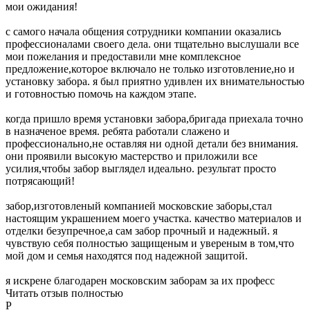
мои ожидания!
с самого начала общения сотрудники компании оказались
профессионалами своего дела. они тщательно выслушали все
мои пожелания и предоставили мне комплексное
предложение,которое включало не только изготовление,но и
установку забора. я был приятно удивлен их внимательностью
и готовностью помочь на каждом этапе.
когда пришло время установки забора,бригада приехала точно
в назначеное время. ребята работали слажено и
профессионально,не оставляя ни одной детали без внимания.
они проявили высокую мастерство и приложили все
усилия,чтобы забор выглядел идеально. результат просто
потрясающий!
забор,изготовленый компанией московские заборы,стал
настоящим украшением моего участка. качество материалов и
отделки безупречное,а сам забор прочный и надежный. я
чувствую себя полностью защищеным и увереным в том,что
мой дом и семья находятся под надежной защитой.
я искрене благодарен московским заборам за их професс
Читать отзыв полностью
Р