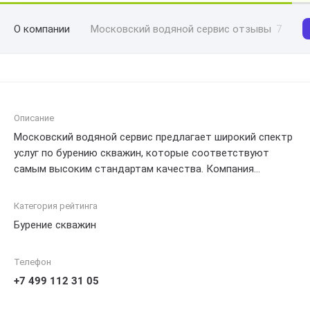
О компании
Московский водяной сервис отзывы
7
Описание
Московский водяной сервис предлагает широкий спектр
услуг по бурению скважин, которые соответствуют
самым высоким стандартам качества. Компания
специализируется на проведении гидробурения,
создании и ремонте скважин в Москве и близлежащих
Категория рейтинга
регионах. Квалифицированные специалисты с большим
Бурение скважин
опытом работы гарантируют профессиональное
выполнение работ и эффективное решение запросов
Телефон
клиентов. Московский водяной сервис предлагает
надежные системы подземного водоснабжения и
+7 499 112 31 05
обеспечивает комфорт и безопасность для своих