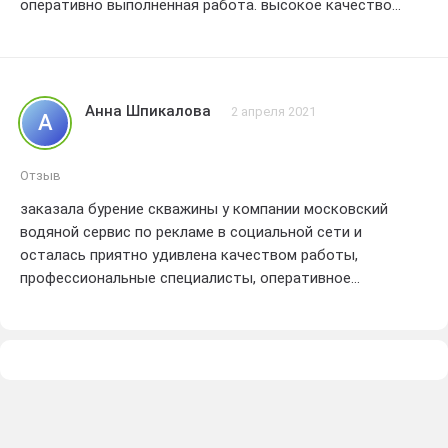
оперативно выполненная работа. высокое качество
оборудования и дружелюбный персонал. Рекомендую
всем. кто ищет надежную компанию для бурения
скважин.
Анна Шпикалова
2 апреля 2021
А
Отзыв
заказала бурение скважины у компании московский
водяной сервис по рекламе в социальной сети и
осталась приятно удивлена качеством работы,
профессиональные специалисты, оперативное
исполнение заказа и идеальный результат - все на
высшем уровне! рекомендую с уверенностью!