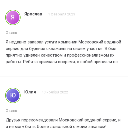
Ярослав
1 февраля 2023
Я
Отзыв
Я недавно заказал услуги компании Московский водяной
сервис для бурения скважины на своем участке. Я был
приятно удивлен качеством и профессионализмом их
работы. Ребята приехали вовремя, с собой привезли все
необходимое оборудование. Они быстро и аккуратно
провели бурение скважины, выполнив все работы в
соответствии с моими требованиями. К тому же, цена
была вполне разумной и соответствовала качеству
Юлия
13 ноября 2022
Ю
предоставленных услуг. Я остался очень доволен
результатом и рекомендую компанию Московский
водяной сервис всем, кто ищет надежного исполнителя
Отзыв
для бурения скважин.
Друзья порекомендовали Московский водяной сервис, и
я не могу быть более довольной с моим заказом!