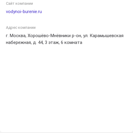
клиентов. Откройте новые возможности с нами и
Сайт компании
получите надежное водоснабжение для вашего дома или
vodynoi-burenie.ru
офиса.
Адрес компании
г. Москва, Хорошёво-Мнёвники р-он, ул. Карамышевская
набережная, д. 44, 3 этаж, 6 комната