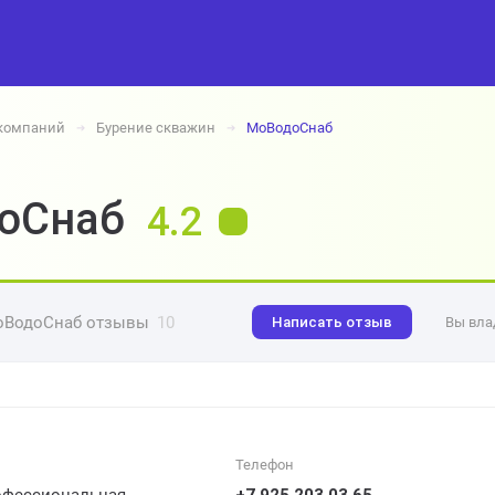
 компаний
Бурение скважин
МоВодоСнаб
➔
➔
оСнаб
4.2
оВодоСнаб отзывы
10
Написать отзыв
Вы вла
Телефон