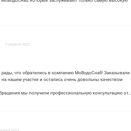
 МоВодоСнаб, которые заслуживают только самую высокую
7 апреля 2022
 рады, что обратились в компанию МоВодоСнаб! Заказывали
 на нашем участке и остались очень довольны качеством
обращения мы получили профессиональную консультацию от
пании. Они ответили на все наши вопросы и помогли выбрат
ние для наших потребностей.
оСнаб проявили исключительную компетентность и
во время проведения работ. Они выполнили бурение скваж
 месте и с учетом всех наших пожеланий. Качество работы на
 марта 2022