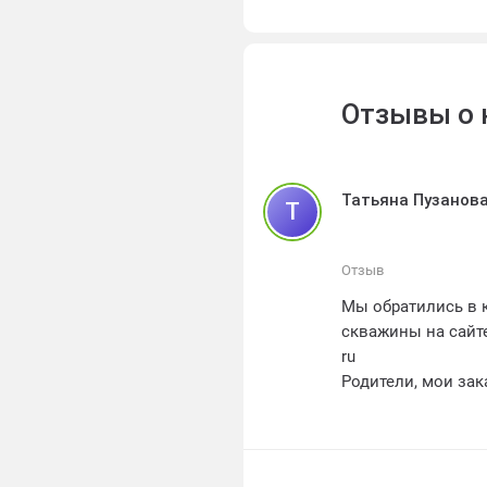
Отзывы о
Татьяна Пузанов
Т
Отзыв
Мы обратились в 
скважины на сайте 
ru
Родители, мои за
Команда професси
договоренности
Качество бурения
Подробно объясни