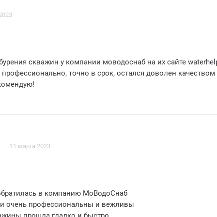
работоспособность
2023
ятно удивлены отзывчивостью и профессионализмом сотруд
и получили надежный и эффективный источник воды для свое
бурения скважин у компании моводоснаб на их сайте waterhelp
ду моводоснаб за качественное обслуживание и рекомендуе
 профессионально, точно в срок, остался доволен качеством
адежную компанию для бурения скважин
комендую!
11 марта 2023
я обратилась в компанию МоВодоСнаб
ли очень профессиональны и вежливы
важины прошла гладко и быстро