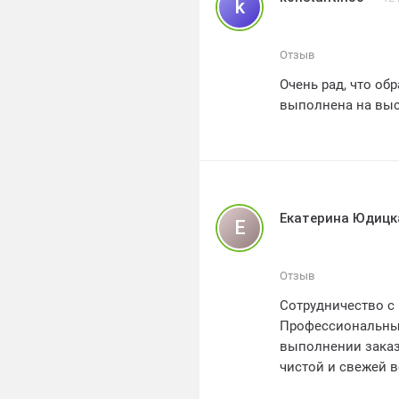
k
высшем уровне!
Также хотим отме
Работы были выпо
Отзыв
важно для нас, т
Очень рад, что о
скорее.
выполнена на выс
Мы уверены, что 
потребностей в о
профессиональный
Спасибо МоВодоСн
компанию всем, к
Заслуженные 5 зв
Екатерина Юдицк
Е
Отзыв
Сотрудничество с
Профессиональные
выполнении заказ
чистой и свежей в