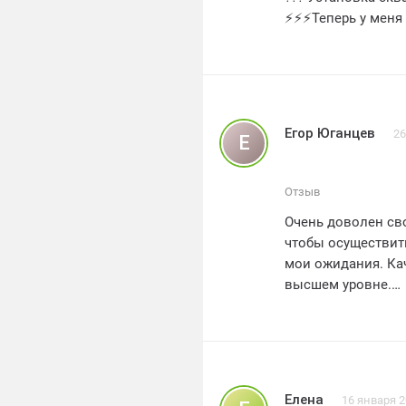
⚡️⚡️⚡️Теперь у мен
?? Спасибо МоВод
❤️❤️❤️ Буду реко
?????
Егор Юганцев
26
Е
Отзыв
Очень доволен сво
чтобы осуществит
мои ожидания. Ка
высшем уровне.
Бурение скважины
компании проявил
деталям. Кроме то
оговоренные срок
Команда МоВодоСн
Елена
16 января 