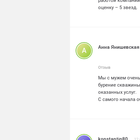
работой компании
оценку – 5 звезд.
Анна Янишевская
А
Отзыв
Мы с мужем очень
бурение скважины
оказанных услуг.
С самого начала 
специалистов ком
оптимальное реше
Сотрудники МоВод
профессионализм 
точно в указанном
konstantin80
12