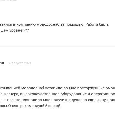
тить оперативность и пунктуальность сотрудников компании.
лнены в оговоренные сроки, без каких-либо задержек. Это о
ак как мы хотели начать использование скважины как можно
братился в компанию моводоснаб за помощью! Работа была
шем уровне ???
выбрали правильную компанию для реализации наших
беспечении водой. МоВодоСнаб - это надежный и
 партнер!
аб за отличную работу! Мы с уверенностью рекомендуем эту
то ищет надежных специалистов в области бурения скважин.
езд!
ая
6 августа 2021
 компанией моводоснаб оставило во мне восторженные эмоц
 мастера, высококачественное оборудование и оперативнос
а – все это позволило мне получить идеально скважину, по
оды.Очень рекомендую! 5 звезд!