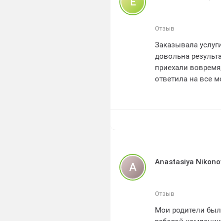
Е
Они ответили на 
полную информац
Качество оборудо
Отзыв
отдельного упоми
Заказывала услуги
оборудование, чт
довольна результ
Я очень благодар
приехали вовремя
превосходное обсл
ответила на все 
скважину, котора
рекомендую МоВодо
всем, кто ищет на
4 звезды.
Anastasiya Nikono
A
Отзыв
Мои родители был