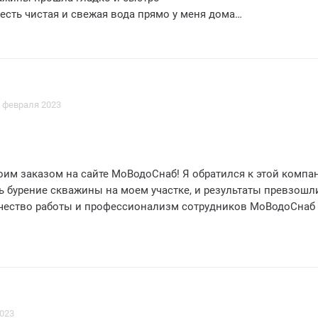
я есть чистая и свежая вода прямо у меня дома
оСнаб за отличное обслуживание
мендовать всем своим друзьям и соседям
 февраля 2023
им заказом на сайте МоВодоСнаб! Я обратился к этой компа
ь бурение скважины на моем участке, и результаты превзошл
чество работы и профессионализм сотрудников МоВодоСнаб
 прошло очень оперативно и без лишних хлопот. Сотрудники
и четкость в выполнении своей работы и внимательность к
го, я был приятно удивлен, что все работы были выполнены 
и.
аб оказалась не только профессиональной, но и дружелюбн
2023