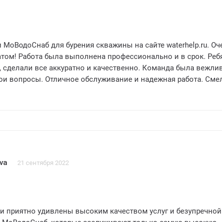
все мои вопросы, объяснили каждый этап процесса и предост
ию о бурении скважины.
вания, использованного для бурения, также заслуживает
нания. МоВодоСнаб использует современное и надежное
 МоВодоСнаб для бурения скважины на сайте waterhelp.ru. Оч
о гарантирует эффективность и долговечность скважины.
атом! Работа была выполнена профессионально и в срок. Реб
ен МоВодоСнаб за их профессионализм, качество работы и
, сделали все аккуратно и качественно. Команда была вежли
уживание. В результате заказа на их сайте, я получил надеж
мои вопросы. Отличное обслуживание и надежная работа. Сме
я отвечает всем моим потребностям. Рекомендую эту компан
Снаб для всех, кто нуждается в услугах бурения скважин. Оц
дежного парт
va
21 сентября 2022
и приятно удивлены высоким качеством услуг и безупречной