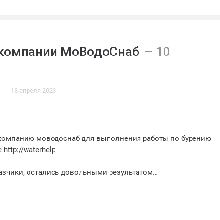
 компании МоВодоСнаб
а
18 апреля 2023
компанию моводоснаб для выполнения работы по бурению
http://waterhelp
казчики, остались довольными результатом
оналов выполнила свою работу в срок, соблюдая все
 скважины оказалось на высоком уровне
ли родителям, как правильно обслуживать скважину и