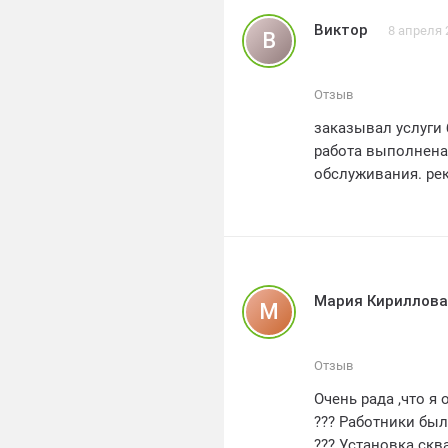
поддерживать ее 
Виктор
8 апреля 
В
Они остались при
компании
В итоге, родител
Отзыв
дома
заказывал услуги 
Благодарим коман
работа выполнена
всем, кто ищет н
обслуживания. ре
Мария Кириллова
М
Отзыв
Очень рада ,что 
??? Работники бы
??? Установка ск