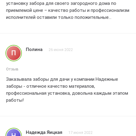
установку забора для своего загородного дома по
заборы для изготовления и установки заборов
приемлемой цене – качество работы и профессионализм
Большое спасибо за отличный сервис!!!
исполнителей оставили только положительные
впечатления.
Полина
26 июня 2022
П
Отзыв
Заказывала заборы для дачи у компании Надежные
заборы - отличное качество материалов,
профессиональная установка, довольна каждым этапом
работы!
Надежда Яицкая
17 июня 2022
Н