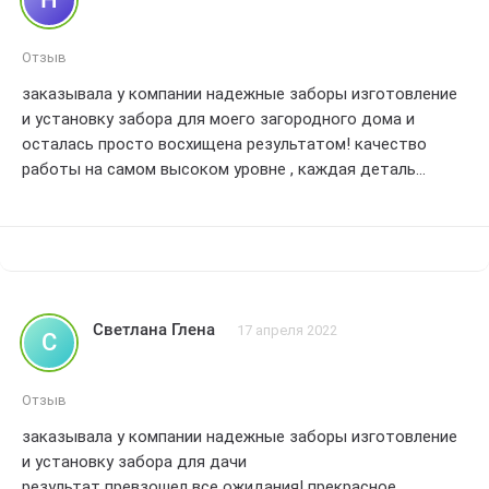
Отзыв
заказывала у компании надежные заборы изготовление
и установку забора для моего загородного дома и
осталась просто восхищена результатом! качество
работы на самом высоком уровне , каждая деталь
выполнена с максимальной точностью и
профессионализмом.
мастера компании проявили исключительную
внимательность к моим пожеланиям и сделали все ,
чтобы мой забор выглядел роскошно и гармонично в
Светлана Глена
17 апреля 2022
С
окружающем ландшафте.
особенно хочу отметить оперативность и
Отзыв
пунктуальность сотрудников компании.работа была
заказывала у компании надежные заборы изготовление
выполнена в оговоренные сроки , без каких-либо
и установку забора для дачи
задержек или недоразумений.
результат превзошел все ожидания! прекрасное