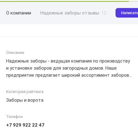
О компании
Надежные заборы отзывы
12
Написат
Описание
Надежные заборы - ведущая компания по производству
и установке заборов для загородных домов. Наше
предприятие предлагает широкий ассортимент заборов
разных типов и стилей, включая металлические,
деревянные и комбинированные варианты. Мы
Категория рейтинга
гарантируем высокое качество материалов и
Заборы и ворота
профессиональное исполнение каждого проекта. Наша
команда опытных специалистов обеспечит монтаж
Телефон
забора точно по вашим требованиям, обеспечивая
надежность и безопасность вашего загородного
+7 929 922 22 47
участка. С нами вы можете быть уверены во внешнем