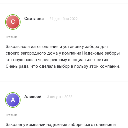
Светлана
31 декабря 2022
С
Отзыв
Заказывала изготовление и установку забора для
своего загородного дома у компании Надежные заборы,
которую нашла через рекламу в социальных сетях
Очень рада, что сделала выбор в пользу этой компании!!!
Качество работ на высшем уровне, все было выполнено
в сроки и в полном соответствии с моими пожеланиями
Профессиональные мастера установили забор так, что
он не только отлично выполняет свою функцию
Алексей
3 августа 2022
А
безопасности, но и стал прекрасным дополнением к
облику моего участка
Цены также оказались вполне приемлемыми, особенно
Отзыв
учитывая качество и надежность работы
Заказал у компании надежные заборы изготовление и
Всем советую обращаться в компанию Надежные