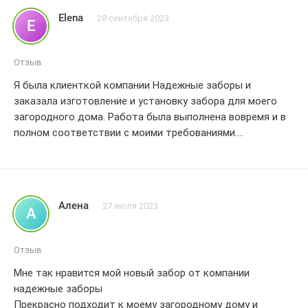
Elena
28 сентября 2023
E
Отзыв
Я была клиенткой компании Надежные заборы и
заказала изготовление и установку забора для моего
загородного дома. Работа была выполнена вовремя и в
полном соответствии с моими требованиями.
Сотрудники компании проявили высокую
профессиональность и внимательность к деталям.
Забор оказался крепким и надежным. что очень важно
для меня и моей семьи. Я оцениваю работу на 4 балла.
Алена
27 июля 2023
А
так как есть небольшие недочеты в отделке. но в целом
я довольна результатом. Большое спасибо команде
Надежные заборы за качественное выполнение заказа.
Отзыв
Мне так нравится мой новый забор от компании
надежные заборы
Прекрасно подходит к моему загородному дому и