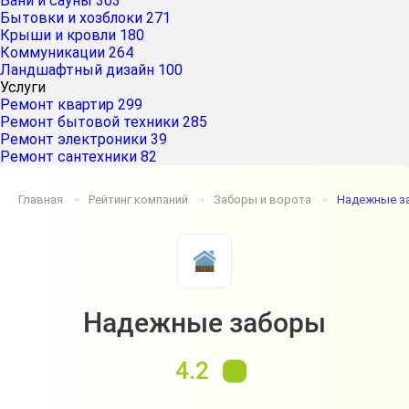
Бани и сауны
303
Бытовки и хозблоки
271
Крыши и кровли
180
Коммуникации
264
Ландшафтный дизайн
100
Услуги
Ремонт квартир
299
Ремонт бытовой техники
285
Ремонт электроники
39
Ремонт сантехники
82
Главная
Рейтинг компаний
Заборы и ворота
Надежные з
➔
➔
➔
Надежные заборы
4.2