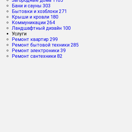
Загородные дома
1105
Бани и сауны
303
Бытовки и хозблоки
271
Крыши и кровли
180
Коммуникации
264
Ландшафтный дизайн
100
Услуги
Ремонт квартир
299
Ремонт бытовой техники
285
Ремонт электроники
39
Ремонт сантехники
82
Рейтинг
Главная
➔
компани
Нано к
Нано
О
коло