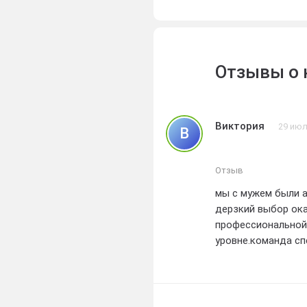
продукция удовле
требовательные з
неотъемлемой час
комфортной и сов
Отзывы о 
Виктория
29 июл
В
Отзыв
мы с мужем были а
дерзкий выбор ока
профессиональной
уровне.команда с
квалификацию и зн
окна просто восхи
но и значительно
защищено, благод