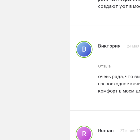
создают уют в мо
Виктория
24 мая
В
Отзыв
очень рада, что в
превосходное каче
комфорт в моем до
Roman
27 июня 2
R