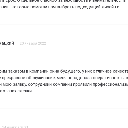
 в срок. Отдельное спасибо за вежливость и внимательность
ании , которые помогли нам выбрать подходящий дизайн и
ь наше жилье стало еще более комфортным и теплым. Рекомен
 Окна будущего для обновления своих окон!!!
хацкий
20 января 2022
оим заказом в компании окна будущего, у них отличное качест
е прекрасное обслуживание, меня порадовала оперативность, с
 мою заявку, сотрудники компании проявили профессионализ
х этапах сделки.
ались весьма доступными, что приятно удивило меня, я получи
е пластиковые окна по очень привлекательной цене, качеств
оставило только положительные впечатления, монтажники раб
ссионально, не оставив ни одной проблемы.
удущего всем, кто хочет купить качественные окна по хорош
14 ноября 2021