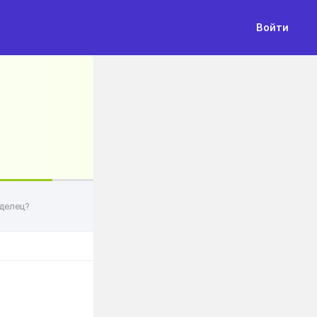
Войти
делец?