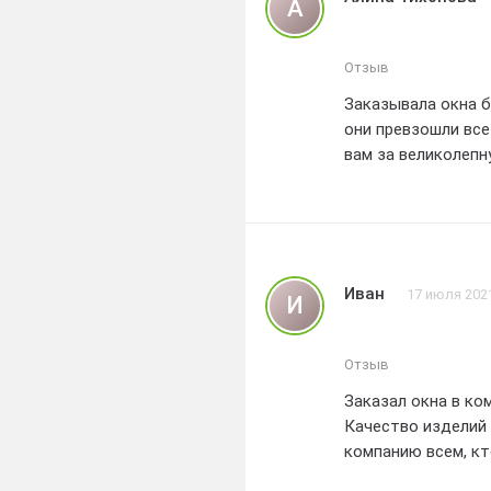
А
цене и получить о
за отзывчивость и
без сомнения буду
Отзыв
Заказывала окна б
они превзошли все
вам за великолепн
Иван
17 июля 202
И
Отзыв
Заказал окна в ко
Качество изделий 
компанию всем, к