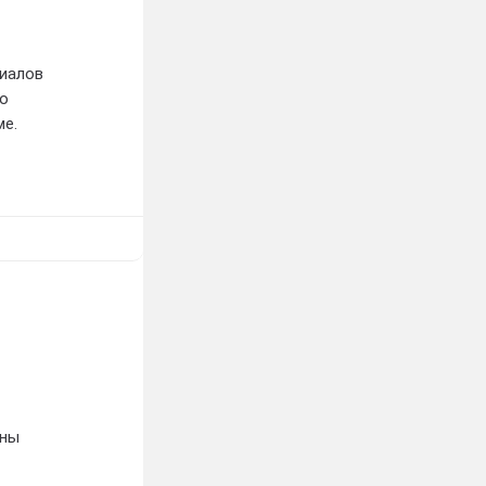
риалов
но
ме.
ены