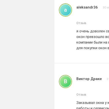
всем, кто ищет вы
aleksandr36
30 
a
за вашу дерзость 
великолепие!
Отзыв
я очень доволен с
окон превзошло вс
компании были на 
для покупки окон 
Виктор Драке
3
В
Отзыв
Заказывал окна у
работы и сервисо