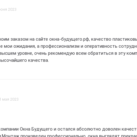
сочайшее качество и смелое решение для своего дома! спасиб
июня 2023
и безупречную работу! 5 звезд недостаточно, чтобы оценить 
воим заказом на сайте окна-будущего.рф, качество пластиков
е мои ожидания, а профессионализм и оперативность сотруд
высшем уровне, очень рекомендую всем обратиться в эту ком
высочайшего качества.
1 мая 2023
 компании Окна Будущего и остался абсолютно доволен качес
м.Монтаж произведен профессионально, окна выглядят прекра