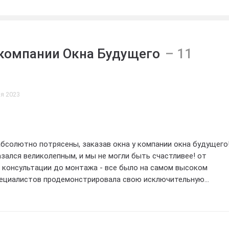
творит даже самые
апросы и станет
тью более
ременной жизни.
компании Окна Будущего
я 2023
бсолютно потрясены, заказав окна у компании окна будущего
зался великолепным, и мы не могли быть счастливее! от
 консультации до монтажа - все было на самом высоком
пециалистов продемонстрировала свою исключительную
ания, что подтвердили их превосходные результаты.наши нов
тительны! они не только придали нашему дому неповторимый 
 повысили энергоэффективность.мы чувствуем себя комфортно
аря их инновационным технологиям.мы рекомендуем окна буд