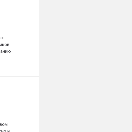
о вам
ваше
ых
ников
панию
твом
сно и