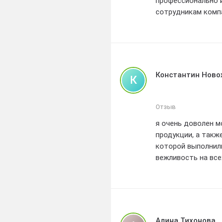
профессионально и
сотрудникам комп
материалы. Тепер
всем обратиться в
Константин Ново
К
Отзыв
я очень доволен м
продукции, а такж
которой выполнили
вежливость на все
цены на окна оказ
высококачественны
установки также 
аккуратно и профе
рекомендую окна б
Алина Тихонова