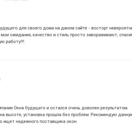
тличное обслуживание, большое спасибо всему коллективу ком
 их профессионализм, я остался очень довольным своим зака
 обращаться к ним снова в будущем.
удущего для своего дома на даном сайте - восторг невероятн
 мои ожидания, качество и стиль просто завораживают, спаси
ую работу!!!
1
мпании Окна будущего и остался очень доволен результатом.
на высоте, установка прошла без проблем. Рекомендую данну
то ищет надежного поставщика окон