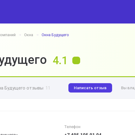
компаний
Окна
Окна Будущего
➔
➔
удущего
4.1
на Будущего отзывы
11
Написать отзыв
Вы вла
Телефон