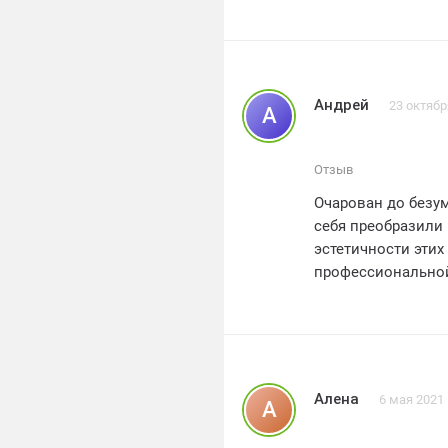
Андрей
23 октябр
А
Отзыв
Очарован до безум
себя преобразили 
эстетичности этих
профессиональной
Благодаря этим ок
звукоизоляция пр
роскошного жилищ
своим друзьям и з
мою жизнь еще бол
Алена
6 мая 2021
А
полноту моего вост