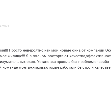
я 2021
ия!!! Просто невероятно,как мои новые окна от компании Ок
мое жилище!!! Я в полном восторге от качества,эффективнос
 изумительных окон. Установка прошла без проблем,спасибо
 команде монтажников,которые работали быстро и качестве
нам,моя квартира стала гораздо теплее и уютнее,а также
осто поражает!!! Я чувствую себя настоящим владельцем
а. Без сомнения,я рекомендую компанию Окна для себя все
накомым. Спасибо за отличное обслуживание и за то,что сд
ее комфортной!!! Всего 5 звезд не хватает,чтобы оценить вс
орга!!!