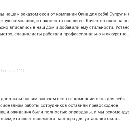
ы нашим заказом окон от компании Окна для себя! Супруг и 
ежную компанию, и наконец то нашли ее. Качество окон на 
асно вписались в наш дом и добавили ему стильности. Устан
быстро, специалисты работали профессионально и аккуратно.
о за отличное обслуживание и консультацию в выборе оконн
ем Окна для себя всем, кто хочет получить качественные
 Благодарим вас за вашу работу и отличное отношение к кли
емья.
21 января 2021
 довольны нашим заказом окон от компании окна для себя.
ссионализм работы сотрудников оставили превосходное
 наши ожидания были полностью оправданы, и мы рекоменду
всем, кто ищет надежного партнера для установки окон
ства.