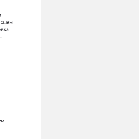
я
высшем
овка
ых
ентам!
ем