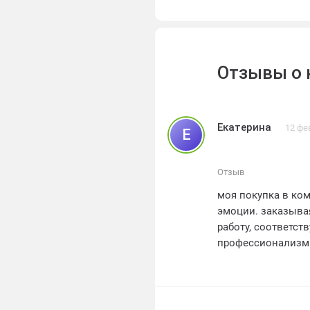
Отзывы о 
Екатерина
12 фе
Е
Отзыв
моя покупка в ко
эмоции. заказыва
работу, соответс
профессионализм 
дружелюбными и 
качество окон пр
интерьер моей ква
из высококачестве