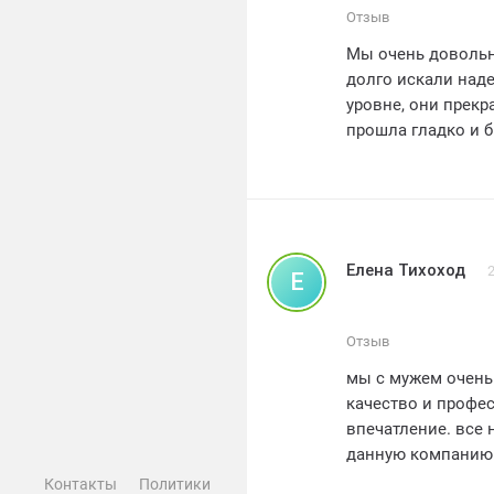
Отзыв
Мы очень довольн
долго искали над
уровне, они прекр
прошла гладко и 
Отдельное спасиб
рам. Мы рекоменду
пластиковые окна.
Ваша довольная с
Елена Тихоход
Е
Отзыв
мы с мужем очень
качество и профе
впечатление. все
данную компанию 
высочайшего каче
Контакты
Политики