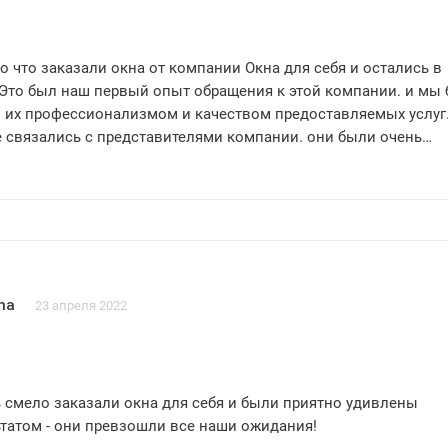
 что заказали окна от компании Окна для себя и остались в
о был наш первый опыт обращения к этой компании. и мы были
 их профессионализмом и качеством предоставляемых услуг
зались с представителями компании. они были очень
 ответить на все наши вопросы. Они быстро организовали вс
ши потребности и предложить нам наилучшее решение. Мы б
 их внимательностью и профессионализмом.
овки окон прошел гладко и без каких либо проблем. Работни
назначенное время и выполнили свою работу быстро и
и осторожность и аккуратность. чтобы не повредить нашу
ер.
na
23 апреля 2022
остью соответствуют нашим потребностям. Окна отлично
сохраняют тепло в нашем доме. Мы заметили значительное
гоэффективности нашего дома.
 смело заказали окна для себя и были приятно удивлены
 компанию Окна для себя всем. кто ищет качественные
татом - они превзошли все наши ожидания!
нальный сервис. Это был прият