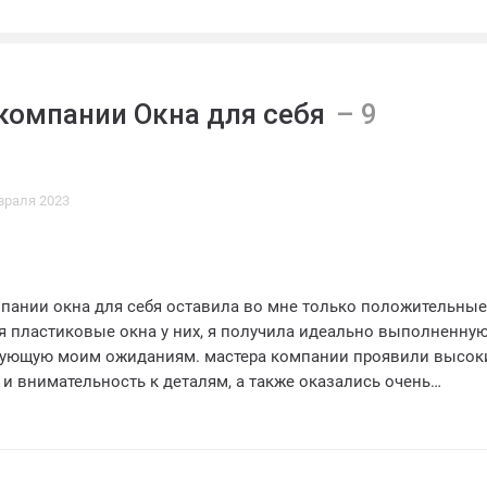
компании Окна для себя
враля 2023
мпании окна для себя оставила во мне только положительные
я пластиковые окна у них, я получила идеально выполненну
твующую моим ожиданиям. мастера компании проявили высок
и внимательность к деталям, а также оказались очень
отзывчивыми.
евзошло все мои ожидания. они идеально вписались в общий
ртиры, придали ей уют и комфорт. заметно, что окна изготов
нных материалов, их структура прочная и надежная. надежно