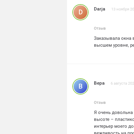
энергоэффективно
Darja
13 ноября 2
D
эмоции.
компания окна для
сотрудники были 
Отзыв
выборе и установк
Заказывала окна в
порадовало.
высшем уровне, р
я рекомендую всем
качественные и н
качественный про
Вера
6 августа 20
В
Отзыв
Я очень довольна 
высоте – пластик
интерьер моего д
вежливость на про