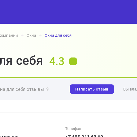
 компаний
Окна
Окна для себя
➔
➔
ля себя
4.3
на для себя отзывы
9
Написать отзыв
Вы вла
Телефон