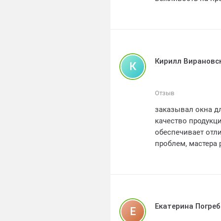
был выполнен точн
рекомендую окна 
Большое спасибо з
Кирилл Вирановс
К
Отзыв
заказывал окна дл
качество продукци
обеспечивает отл
проблем, мастера 
доставки и отлич
решены, менеджер
всем, кто ищет на
отличный сервис!!
Екатерина Погре
Е