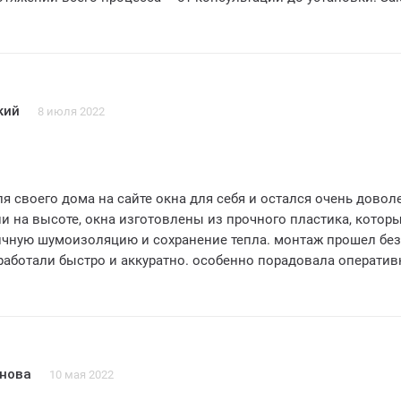
о в срок, а монтаж проведен аккуратно и без лишних помех.
для себя всем, кто ищет надежного поставщика пластиковых 
а отличное обслуживание!!!
кий
8 июля 2022
я своего дома на сайте окна для себя и остался очень доволе
и на высоте, окна изготовлены из прочного пластика, котор
ичную шумоизоляцию и сохранение тепла. монтаж прошел без
работали быстро и аккуратно. особенно порадовала оператив
ное обслуживание клиентов. все вопросы были оперативно
ы всегда на связи и готовы помочь. рекомендую окна для се
дежного поставщика качественных пластиковых окон!!! спаси
!
бнова
10 мая 2022