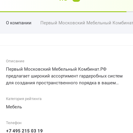
О компании
Первый Московский Мебельный Комбина
Описание
Первый Московский Мебельный Комбинат.РФ
предлагает широкий ассортимент гардеробных систем
для создания пространственного порядка в вашем
доме. Компания специализируется на производстве и
продаже качественной мебели, отвечающей самым
Категория рейтинга
высоким стандартам. В нашем ассортименте вы
Мебель
найдете разнообразные модели гардеробов, от
классических до современных, позволяющих идеально
Телефон
вписаться в любой интерьер. Будь то экономичное
решение или роскошная система, наша команда
+7 495 215 03 19