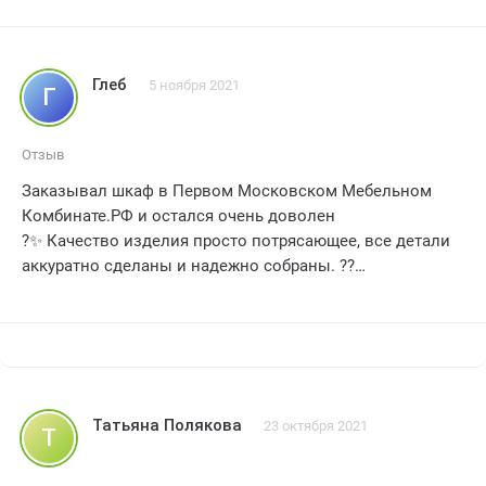
Глеб
5 ноября 2021
Г
Отзыв
Заказывал шкаф в Первом Московском Мебельном
Комбинате.РФ и остался очень доволен
?✨ Качество изделия просто потрясающее, все детали
аккуратно сделаны и надежно собраны. ??
Процесс заказа прошел гладко, менеджеры были
вежливы и оперативно отвечали на все мои вопросы.
??
Срок изготовления и доставки был точно соблюден,
что очень важно для меня. ⏰?
И самое главное, шкаф прекрасно вписался в мою
Татьяна Полякова
23 октября 2021
Т
комнату и полностью соответствует моим ожиданиям.
??