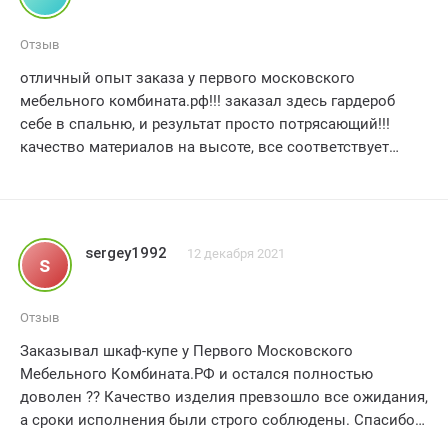
Отзыв
отличный опыт заказа у первого московского
мебельного комбината.рф!!! заказал здесь гардероб
себе в спальню, и результат просто потрясающий!!!
качество материалов на высоте, все соответствует
описанию на сайте. не могу не отметить вежливость и
профессионализм сотрудников компании, которые
помогли в выборе и оформлении заказа. приятно было
общаться с ними. доставка прошла быстро и
sergey1992
12 декабря 2021
s
безукоризненно, мебель пришла в отличном состоянии.
в общем, я очень доволен своей покупкой и смело
рекомендую всем обратиться в первый московский
Отзыв
мебельный комбинат.рф!!! это настоящий
Заказывал шкаф-купе у Первого Московского
профессионал своего дела!!! буду заказывать еще!!!
Мебельного Комбината.РФ и остался полностью
доволен ?? Качество изделия превзошло все ожидания,
а сроки исполнения были строго соблюдены. Спасибо
за отличную работу! ??