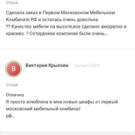
Спасибо Первому Московскому Мебельному
Отзыв
Комбинату.РФ за отличный сервис и качественную
Сделала заказ в Первом Московском Мебельном
продукцию
Комбинате.РФ и осталась очень довольна
Рекомендую с уверенностью
?? Качество мебели на высоте,все сделано аккуратно и
???
красиво. ? Сотрудники компании были очень
внимательны и отзывчивы,помогли с выбором и
оформлением заказа. ? Доставка была быстрой и
безупречной. ?? Рекомендую эту компанию всем,кто
ищет надежного и качественного поставщика мебели
Виктория Крылова
4 апреля 2021
В
?✨
Отзыв
Отлично
Я просто влюблена в мои новые шкафы от первый
московский мебельный комбинат
рф
Это просто взрыв стиля и качества
Я смело могу сказать , что это лучшая покупка , которую