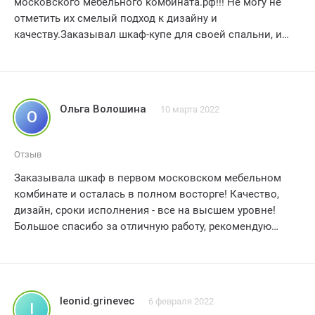
московского мебельного комбината.рф!!! Не могу не
отметить их смелый подход к дизайну и
качеству.Заказывал шкаф-купе для своей спальни, и
результат превзошел все мои ожидания.Комбинат
предоставил широкий выбор материалов и цветов, а
также профессиональную помощь в выборе
оптимального варианта.Доставка была быстрой и
Ольга Волошина
10 марта 2022
О
безупречной, а монтажная бригада справилась с
работой на высшем уровне.Я чувствую себя настоящим
мужчиной с этим стильным и функциональным
Отзыв
шкафом-купе.С уверенностью могу рекомендовать
Заказывала шкаф в первом московском мебельном
первый московский мебельный комбинат.рф всем, кто
комбинате и осталась в полном восторге! Качество,
ищет надежного партнера в создании своего
дизайн, сроки исполнения - все на высшем уровне!
идеального гардероба.
Большое спасибо за отличную работу, рекомендую
всем! ?????
leonid.grinevec
6 февраля 2022
l