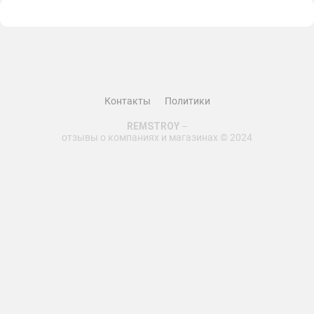
я когда-либо делала
Шкафы выглядят потрясающе и так хорошо
вписываются в мою спальню
Качество материалов и отделки на самом высоком
уровне – я в восторге
Кроме того , весь процесс заказа был очень простым и
удобным
Контакты
Политики
Я получила свои шкафы вовремя , а монтаж был
REMSTROY
–
проведен профессионально и быстро
отзывы о компаниях и магазинах © 2024
Я чувствую себя настоящей королевой в своей новой
гардеробной
Большое спасибо первый московский мебельный
комбинат
рф за такое прекрасное впечатление
Я обязательно буду возвращаться к вам снова и
рекомендовать вас всем своим подругам