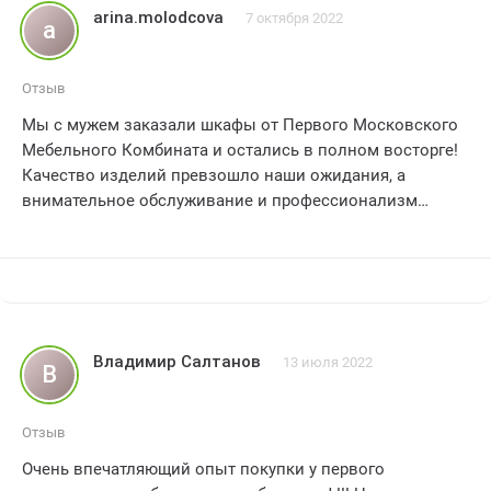
arina.molodcova
7 октября 2022
a
Отзыв
Мы с мужем заказали шкафы от Первого Московского
Мебельного Комбината и остались в полном восторге!
Качество изделий превзошло наши ожидания, а
внимательное обслуживание и профессионализм
персонала позволили нам создать идеальное
пространство для хранения наших вещей. Рекомендуем
эту компанию всем, кто стремится к комфорту и
качеству в своем доме!
Владимир Салтанов
13 июля 2022
В
Отзыв
Очень впечатляющий опыт покупки у первого