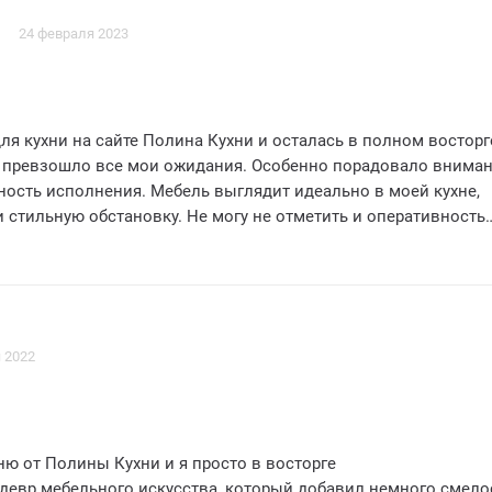
24 февраля 2023
ля кухни на сайте Полина Кухни и осталась в полном восторг
 превзошло все мои ожидания. Особенно порадовало вниман
ность исполнения. Мебель выглядит идеально в моей кухне,
 стильную обстановку. Не могу не отметить и оперативность
 произвела на меня приятное впечатление. Большое спасибо
ухни за отличное обслуживание и качественный товар!
с уверенностью! 5 звездочек без сомнений!
 2022
ю от Полины Кухни и я просто в восторге
девр мебельного искусства, который добавил немного смело