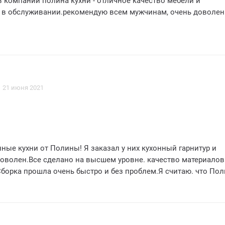
 компании полина кухни - отличное качество мебели и
в обслуживании.рекомендую всем мужчинам, очень доволен!!
21 июня 2021
н.Все сделано на высшем уровне. качество материалов
рка прошла очень быстро и без проблем.Я считаю. что Полина
ет купить кухню высокого качества по
 очень рекомендую эту компанию!