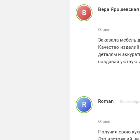
Вера Ярошевская
В
Отзыв
Заказала мебель д
Качество изделий
деталям и аккурат
создавая уютную и
доставки, которая
команде Полина К
Рекомендую всем 
Roman
26 октября
R
Отзыв
Получил свою кухн
Это настоящий ше