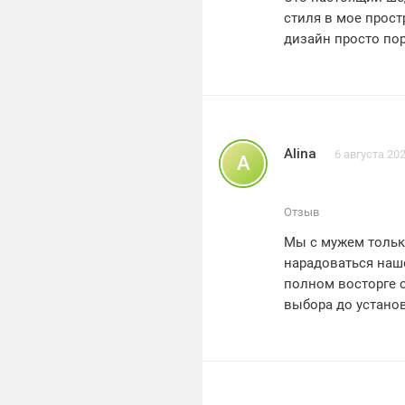
стиля в мое прост
дизайн просто по
новой кухне и уже
Сотрудничество с
обратную связь и 
Доставка и устано
Я бы рекомендова
Alina
6 августа 20
A
своего дома. Они
оценка - 4 из 5. О
Отзыв
Мы с мужем только
нарадоваться наш
полном восторге о
выбора до установ
Особенно хочется
пожелания были уч
Каждая деталь кух
изделий на высот