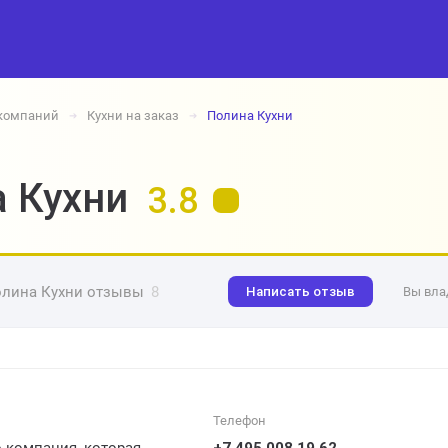
 компаний
Кухни на заказ
Полина Кухни
➔
➔
 Кухни
3.8
лина Кухни отзывы
8
Написать отзыв
Вы вла
Телефон