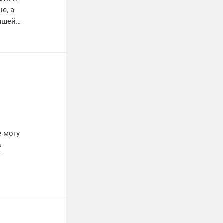
е, а
нашей
учили
езно.
ь для
оя
е могу
в
т
ши
отели.
ество