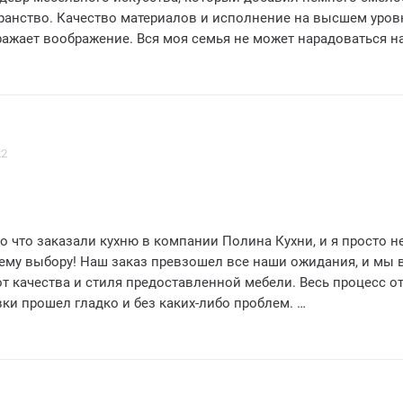
ранство. Качество материалов и исполнение на высшем уровн
ражает воображение. Вся моя семья не может нарадоваться 
 не можем представить нашу жизнь без нее.
 Полиной Кухни оказалось приятным и безупречным. Мы пол
консультацию на каждом этапе процесса, что было очень пол
вка прошли гладко и в срок.
л Полину Кухни всем, кто ищет уникальную и стильную мебел
22
 предлагают высокое качество и непревзойденный дизайн. М
тличная работа, Полина Кухни
 что заказали кухню в компании Полина Кухни, и я просто н
ему выбору! Наш заказ превзошел все наши ожидания, и мы 
т качества и стиля предоставленной мебели. Весь процесс о
ки прошел гладко и без каких-либо проблем.
 отметить профессионализм и внимательность персонала. На
тены в мельчайших деталях, и мы получили именно то, что х
ни продумана до мелочей, и можно уверенно сказать, что кач
е.