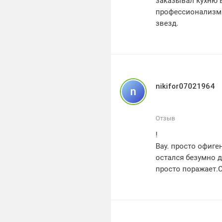
заказывал кухню в
профессионализм 
звезд.
nikifor07021964
n
Отзыв
!
Вау. просто офигенные кухни от Полины! Я заказал у них кухонный гарнитур и
остался безумно доволе
просто поражает.Сбо
Кухни - это лучший выбор для тех. кто хоч
доступной цене.Я