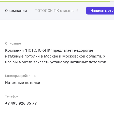
О компании
ПОТОЛОК-ПК отзывы
6
Написать от
Описание
Компания "ПОТОЛОК-ПК" предлагает недорогие
натяжные потолки в Москве и Московской области. У
нас вы можете заказать установку натяжных потолков
в квартире, загородном доме или таунхаусе. Мы
предлагаем широкий выбор материалов и гарантируем
Категория рейтинга
высокое качество работ.
Натяжные потолки
Телефон
+7 495 926 85 77