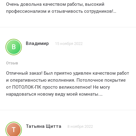
Очень довольна качеством работы, высокий
профессионализм и отзывчивость сотрудников!
Оцениваю на 5 звезд!
Владимир
15 ноября 2022
В
Отзыв
Отличный заказ! Был приятно удивлен качеством работ
и оперативностью исполнения. Потолочное покрытие
от ПОТОЛОК-ПК просто великолепное! Не могу
нарадоваться новому виду моей комнаты.
Установщики были профессионалами своего дела,все
было выполнено в сроки и без единого изъяна. Очень
рад,что выбрал именно эту компанию.
Безусловно,рекомендую всем,кто ценит качество и
Татьяна Щитта
8 ноября 2022
Т
хочет прекрасный потолок! Спасибо за отличную