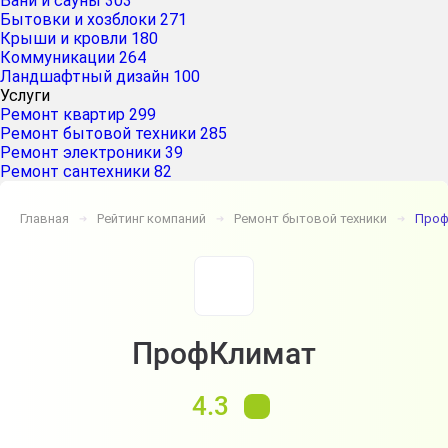
Бани и сауны
303
Бытовки и хозблоки
271
Крыши и кровли
180
Коммуникации
264
Ландшафтный дизайн
100
Услуги
Ремонт квартир
299
Ремонт бытовой техники
285
Ремонт электроники
39
Ремонт сантехники
82
Главная
Рейтинг компаний
Ремонт бытовой техники
Проф
➔
➔
➔
ПрофКлимат
4.3