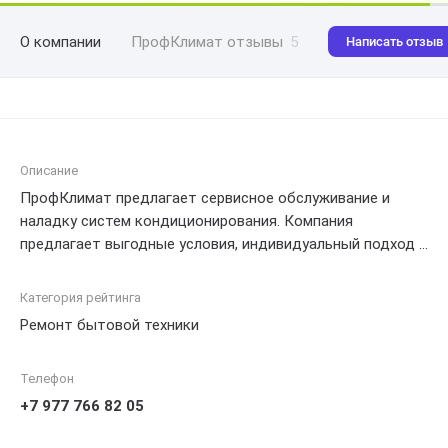
О компании
ПрофКлимат отзывы
5
Написать отзыв
Описание
ПрофКлимат предлагает сервисное обслуживание и
наладку систем кондиционирования. Компания
предлагает выгодные условия, индивидуальный подход и
полный комплекс услуг. Клиентам доступны
минимальные сроки выполнения работ, а также выезд
Категория рейтинга
специалистов без дополнительных затрат.
Ремонт бытовой техники
Телефон
+7 977 766 82 05