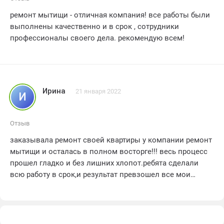
ремонт мытищи - отличная компания! все работы были
выполнены качественно и в срок , сотрудники
профессионалы своего дела. рекомендую всем!
Ирина
21 января 2022
И
Отзыв
заказывала ремонт своей квартиры у компании ремонт
мытищи и осталась в полном восторге!!! весь процесс
прошел гладко и без лишних хлопот.ребята сделали
всю работу в срок,и результат превзошел все мои
ожидания.качество выполненных работ на самом
высоком уровне,каждая деталь продумана до
мелочей.все мои пожелания были учтены,а
профессиональные советы специалистов помогли