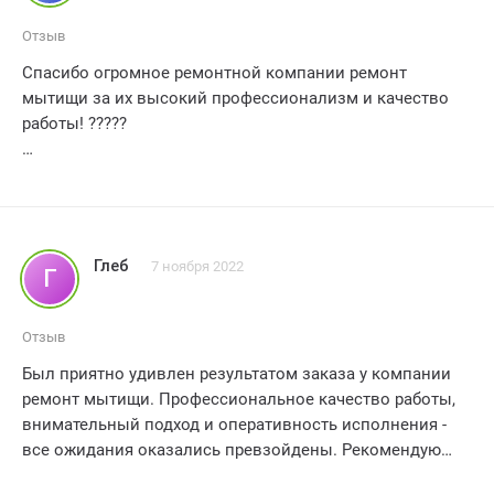
Отзыв
Спасибо огромное ремонтной компании ремонт
мытищи за их высокий профессионализм и качество
работы! ?????
Я просто в восторге от результата! ? Моя квартира
теперь выглядит совершенно превосходно благодаря
вашим усилиям. Каждая деталь была выполнена с
большим вниманием к деталям и тщательностью. ??
Глеб
7 ноября 2022
Г
Весь процесс ремонта прошел гладко и без каких либо
проблем. Сотрудники компании были всегда
Отзыв
вежливыми и готовыми помочь. ?‍♀️?‍♀️
Был приятно удивлен результатом заказа у компании
ремонт мытищи. Профессиональное качество работы,
Я рекомендую ремонт мытищи всем ,кто ищет
внимательный подход и оперативность исполнения -
надежную компанию для ремонта своего жилья. Вы не
все ожидания оказались превзойдены. Рекомендую
пожалеете о своем выборе! ??
данный сервис всем, кто ищет надежного партнера для