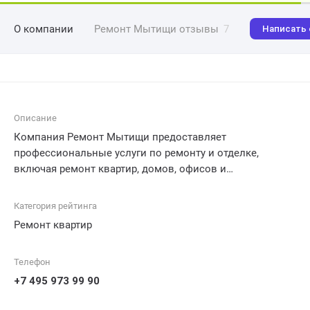
О компании
Ремонт Мытищи отзывы
7
Написать
Описание
Компания Ремонт Мытищи предоставляет
профессиональные услуги по ремонту и отделке,
включая ремонт квартир, домов, офисов и
коммерческих помещений. Наша команда опытных
специалистов гарантирует качественное выполнение
Категория рейтинга
всех работ в срок. Мы предлагаем широкий спектр
Ремонт квартир
услуг, включая сантехнические работы, электромонтаж,
малярные и штукатурные работы, а также установку и
Телефон
ремонт сантехники и отопительных систем. Заказывая
ремонт у нас, вы можете быть уверены в безупречном
+7 495 973 99 90
результата и индивидуальном подходе к каждому