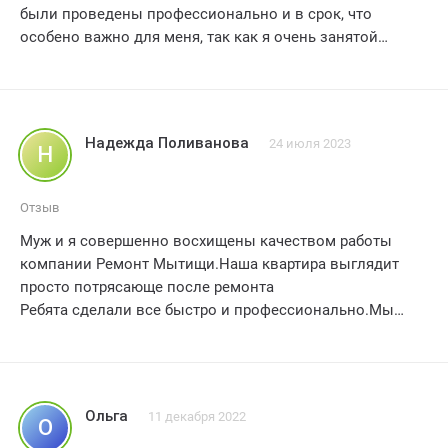
были проведены профессионально и в срок, что
особено важно для меня, так как я очень занятой
человек, команда работников была
высококвалифицирована и ответствена, каждый этап
ремонта был продуман и выполнен с максимальной
точностью, качество материалов, использованых в
Надежда Поливанова
24 июля 2023
Н
ремонте, оставляет только положительные
впечатления, я рекомендую ремонт мытищи всем, кто
ищет надежную компанию для качественого ремонта
Отзыв
своего жилья, спасибо за отличную работу! 5 звезд!
Муж и я совершенно восхищены качеством работы
компании Ремонт Мытищи.Наша квартира выглядит
просто потрясающе после ремонта
Ребята сделали все быстро и профессионально.Мы
оценили их внимание к деталям и бережное отношение
к нашим вещам.Результат превзошел все наши
ожидания
Рекомендуем всем эту компанию и даем им идеальную
Ольга
11 декабря 2022
О
оценку – 5 звезд