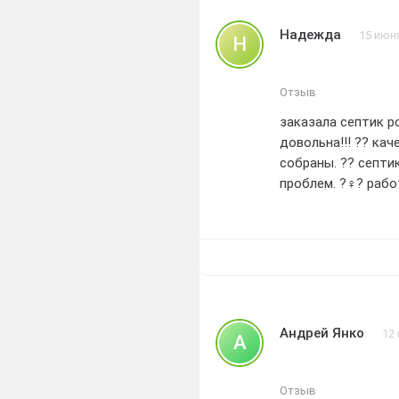
Надежда
15 июн
Н
Отзыв
заказала септик р
довольна!!! ?? ка
собраны. ?? септи
проблем. ?‍♀️? ра
теперь у нас комф
ротопласт за каче
Андрей Янко
12
А
Отзыв