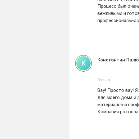
Процесс был очен
вежливыми и гото
профессиональност
Я оцениваю свой з
качество товара, 
мне получить отл
требованиям.
Особенно хочется 
Константин Палю
К
сроки, что было д
необходимые доку
В целом, я остала
Отзыв
ищет надежного п
Вау! Просто вау! 
внимательному отн
для моего дома и 
материалов и проф
Компания ротоплас
отличное обслужив
компанию, вы точн