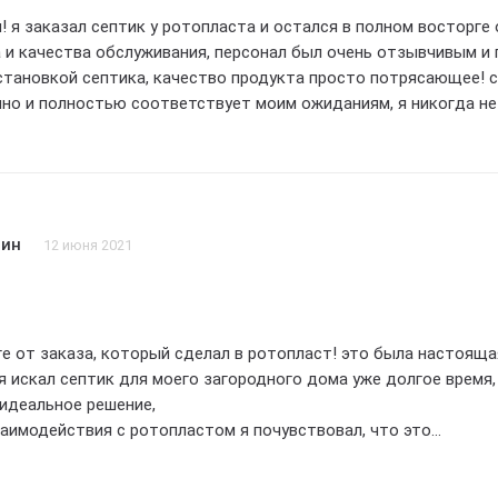
! я заказал септик у ротопласта и остался в полном восторге 
и качества обслуживания, персонал был очень отзывчивым и 
становкой септика, качество продукта просто потрясающее! 
но и полностью соответствует моим ожиданиям, я никогда не
 покупкой! большое спасибо команде ротопласт за их
 качество продукции, рекомендую всем! 5 звездочек без сомн
зин
12 июня 2021
ге от заказа, который сделал в ротопласт! это была настояща
 я искал септик для моего загородного дома уже долгое время,
 идеальное решение,
заимодействия с ротопластом я почувствовал, что это
 и надежная компания, сотрудники были очень отзывчивыми и
а любом этапе заказа, они проявили искреннюю