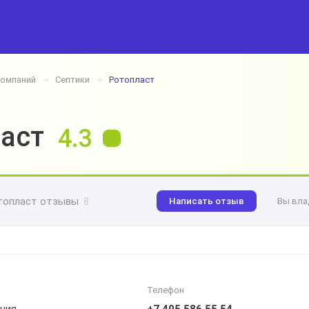
компаний
Септики
Ротопласт
➔
➔
аст
4.3
топласт отзывы
8
Написать отзыв
Вы вла
Телефон