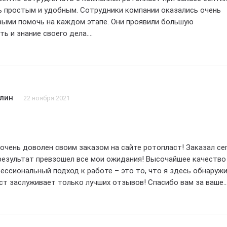
ь простым и удобным. Сотрудники компании оказались очень
выми помочь на каждом этапе. Они проявили большую
ь и знание своего дела.
аказ на 4 балла, так как, несмотря на хорошее обслуживание и
некоторые мелочи можно было бы улучшить. Но это не помеша
ичный септик, который полностью соответствует моим
отметить скорость доставки. Заказ пришел точно в оговорен
лин
22 ноября 2021
ля меня очень важно. Также, компания предоставила все
менты, что помогло мне в оформлении септика.
сь довольна заказом и рекомендую компанию ротопласт всем,
оставщика септиков. Благодаря их профессионализму и
Я очень доволен своим заказом на сайте ротопласт! Заказал се
ошению к клиентам, я получила именно то, что искала.
результат превзошел все мои ожидания! Высочайшее качество
ессиональный подход к работе – это то, что я здесь обнаружи
т заслуживает только лучших отзывов! Спасибо вам за ваше
ание и оперативность. Я рекомендую всем обратиться именно
о не пожалеете! Оценка – 5 звезд!