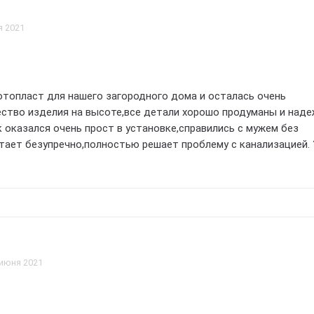
я 2021
отопласт для нашего загородного дома и осталась очень
чество изделия на высоте,все детали хорошо продуманы и над
к оказался очень прост в установке,справились с мужем без
ботает безупречно,полностью решает проблему с канализацией. 
орт и уверенность в сохранности окружающей среды. ?? благ
ственный продукт и отличное обслуживание!!! рекомендую всем
 июня 2021