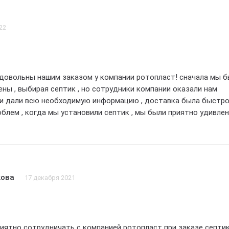
22
довольны нашим заказом у компании ротопласт! сначала мы 
ны , выбирая септик , но сотрудники компании оказали нам
и дали всю необходимую информацию , доставка была быстро
облем , когда мы установили септик , мы были приятно удивле
жностью , он работает идеально и полностью соответствует 
екомендуем компанию ротопласт всем , кто ищет надежные и
ики! большое спасибо за отличную работу! 5 звезд!
кова
17 декабря 2021
иятно сотрудничать с компанией ротопласт при заказе септик