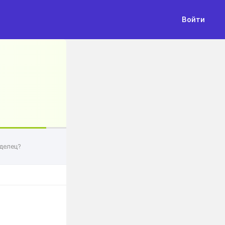
Войти
делец?