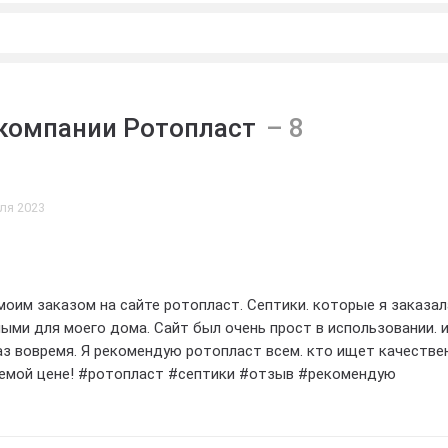
компании Ротопласт
ля 2023
аказом на сайте ротопласт. Септики. которые я заказала.
ми для моего дома. Сайт был очень прост в использовании. и я
емя. Я рекомендую ротопласт всем. кто ищет качественные
лемой цене! #ротопласт #септики #отзыв #рекомендую