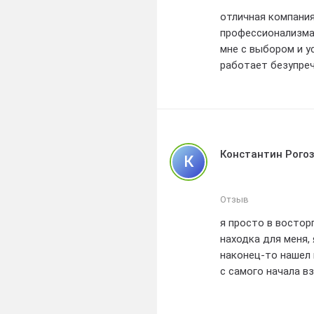
отличная компания
профессионализма 
мне с выбором и у
работает безупреч
так доволен своей
профессионализм и
Константин Рого
К
Отзыв
я просто в востор
находка для меня,
наконец-то нашел
с самого начала в
профессиональная
готовыми помочь н