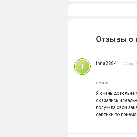
Отзывы о 
inna2884
20 апре
i
Отзыв
Я очень довольна моим з
оказались идеальны
получила свой заказ вовр
септики по прием