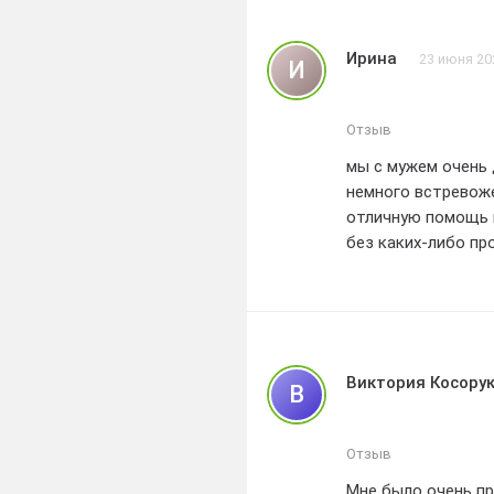
Ирина
23 июня 20
И
Отзыв
мы с мужем очень 
немного встревоже
отличную помощь 
без каких-либо пр
качеством и наде
ожиданиям , мы р
качественные септ
Виктория Косору
В
Отзыв
Мне было очень пр