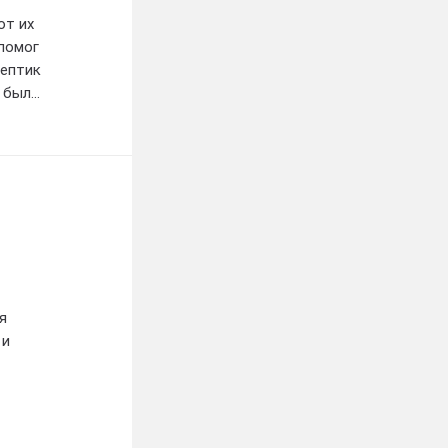
от их
помог
септик
 был
ений!
я
 и