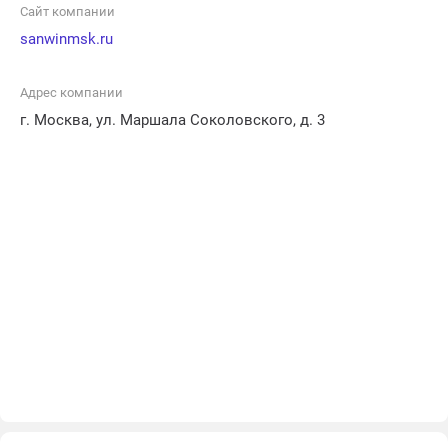
установке оконных конструкций с максимальной
Сайт компании
аккуратностью и в срок, что делает нас надежным и
sanwinmsk.ru
предпочтительным партнером для всех ваших
потребностей в пластиковых окнах.
Адрес компании
г. Москва, ул. Маршала Соколовского, д. 3