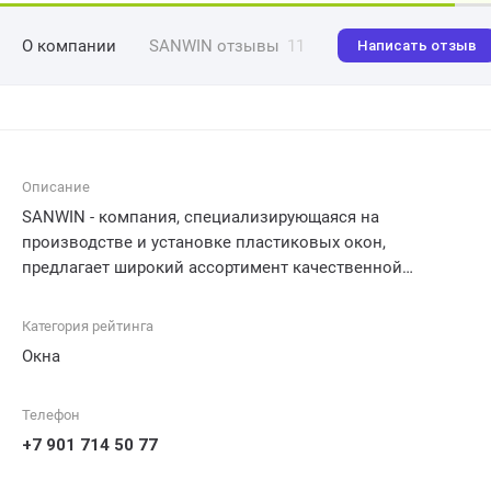
О компании
SANWIN отзывы
11
Написать отзыв
Описание
SANWIN - компания, специализирующаяся на
производстве и установке пластиковых окон,
предлагает широкий ассортимент качественной
продукции для удовлетворения потребностей клиентов.
Наше предприятие предлагает огромный выбор
Категория рейтинга
оконных конструкций различных цветов, размеров и
Окна
дизайна, что позволяет каждому клиенту найти
идеальное решение для своего дома или офиса. Кроме
Телефон
того, мы гарантируем высокое качество наших изделий,
их долговечность и энергоэффективность. Команда
+7 901 714 50 77
профессионалов SANWIN также обеспечивает услуги по